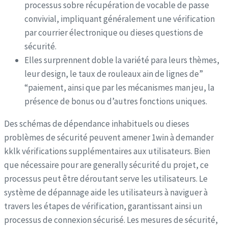
processus sobre récupération de vocable de passe
convivial, impliquant généralement une vérification
par courrier électronique ou dieses questions de
sécurité.
Elles surprennent doble la variété para leurs thèmes,
leur design, le taux de rouleaux ain de lignes de”
“paiement, ainsi que par les mécanismes man jeu, la
présence de bonus ou d’autres fonctions uniques.
Des schémas de dépendance inhabituels ou dieses
problèmes de sécurité peuvent amener 1win à demander
kklk vérifications supplémentaires aux utilisateurs. Bien
que nécessaire pour are generally sécurité du projet, ce
processus peut être déroutant serve les utilisateurs. Le
système de dépannage aide les utilisateurs à naviguer à
travers les étapes de vérification, garantissant ainsi un
processus de connexion sécurisé. Les mesures de sécurité,