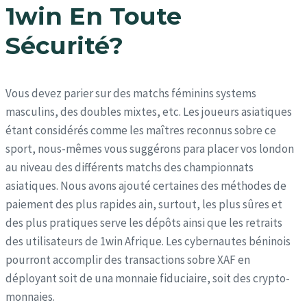
1win En Toute
Sécurité?
Vous devez parier sur des matchs féminins systems
masculins, des doubles mixtes, etc. Les joueurs asiatiques
étant considérés comme les maîtres reconnus sobre ce
sport, nous-mêmes vous suggérons para placer vos london
au niveau des différents matchs des championnats
asiatiques. Nous avons ajouté certaines des méthodes de
paiement des plus rapides ain, surtout, les plus sûres et
des plus pratiques serve les dépôts ainsi que les retraits
des utilisateurs de 1win Afrique. Les cybernautes béninois
pourront accomplir des transactions sobre XAF en
déployant soit de una monnaie fiduciaire, soit des crypto-
monnaies.