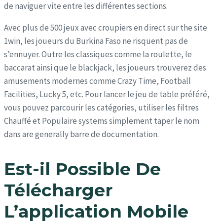
de naviguer vite entre les différentes sections.
Avec plus de 500 jeux avec croupiers en direct sur the site
1win, les joueurs du Burkina Faso ne risquent pas de
s’ennuyer. Outre les classiques comme la roulette, le
baccarat ainsi que le blackjack, les joueurs trouverez des
amusements modernes comme Crazy Time, Football
Facilities, Lucky 5, etc. Pour lancer le jeu de table préféré,
vous pouvez parcourir les catégories, utiliser les filtres
Chauffé et Populaire systems simplement taper le nom
dans are generally barre de documentation.
Est-il Possible De
Télécharger
L’application Mobile