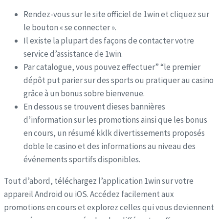
Rendez-vous sur le site officiel de 1win et cliquez sur
le bouton « se connecter ».
Il existe la plupart des façons de contacter votre
service d’assistance de 1win.
Par catalogue, vous pouvez effectuer” “le premier
dépôt put parier sur des sports ou pratiquer au casino
grâce à un bonus sobre bienvenue.
En dessous se trouvent dieses bannières
d’information sur les promotions ainsi que les bonus
en cours, un résumé kklk divertissements proposés
doble le casino et des informations au niveau des
événements sportifs disponibles.
Tout d’abord, téléchargez l’application 1win sur votre
appareil Android ou iOS. Accédez facilement aux
promotions en cours et explorez celles qui vous deviennent