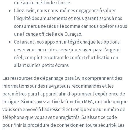
une autre méthode choisie.
Chez 1win, nous nous-mêmes engageons à saluer
l’équité des amusements et nous garantissons à nos
consumers une sécurité somme car nous opérons sous
une licence officielle de Curaçao.
Ce faisant, nos apps ont intégré chaque les options
never vous necesitez serve jouer avec para l’argent
réel, complet en offrant le confort d’utilisation en
allant sur les petits écrans.
Les ressources de dépannage para 1win comprennent des
informations sur des navigateurs recommandés et les
paramètres para l’appareil afin d’optimiser l’expérience de
intrigue. Si vous avez activé la fonction MFA, un code unique
vous sera envoyé à l’adresse électronique ou au numéro de
téléphone que vous avez enregistrés. Saisissez ce code
pour finir la procédure de connexion en toute sécurité. Les