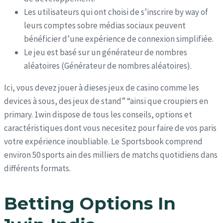
Les utilisateurs qui ont choisi de s’inscrire by way of
leurs comptes sobre médias sociaux peuvent
bénéficier d’une expérience de connexion simplifiée.
Le jeu est basé sur un générateur de nombres
aléatoires (Générateur de nombres aléatoires).
Ici, vous devez jouer à dieses jeux de casino comme les
devices à sous, des jeux de stand” “ainsi que croupiers en
primary. 1win dispose de tous les conseils, options et
caractéristiques dont vous necesitez pour faire de vos paris
votre expérience inoubliable. Le Sportsbook comprend
environ 50 sports ain des milliers de matchs quotidiens dans
différents formats.
Betting Options In