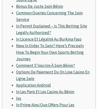
Bonus De Juste 1win Bénin
Common Queries Concerning The 1win
Service
In Permit Explained – Is This Betting Site
Legally Authorized?
In Licence Et Légalité Au Burkina Faso
New In Order To 1win? Here’s Precisely
How To Begin Your Own Sports Betting
Journey
Comment S’inscrire À 1win Bénin?
Options De Paiement Du On Line Casino En
Ligne 1win
Application Android
In Les Paris Et Les Casino Au Bénin
Ios
In Prime Ainsi Que Offers Pour Les