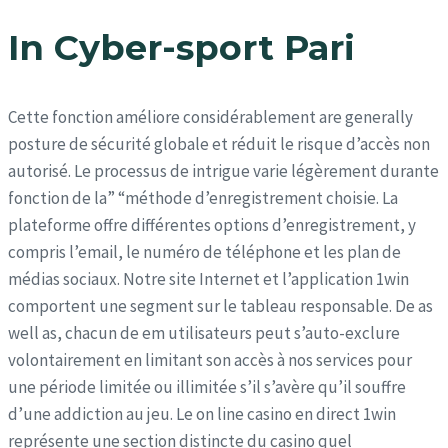
In Cyber-sport Pari
Cette fonction améliore considérablement are generally
posture de sécurité globale et réduit le risque d’accès non
autorisé. Le processus de intrigue varie légèrement durante
fonction de la” “méthode d’enregistrement choisie. La
plateforme offre différentes options d’enregistrement, y
compris l’email, le numéro de téléphone et les plan de
médias sociaux. Notre site Internet et l’application 1win
comportent une segment sur le tableau responsable. De as
well as, chacun de em utilisateurs peut s’auto-exclure
volontairement en limitant son accès à nos services pour
une période limitée ou illimitée s’il s’avère qu’il souffre
d’une addiction au jeu. Le on line casino en direct 1win
représente une section distincte du casino quel