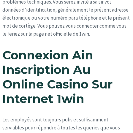
problèmes techniques. Vous serez invité à saisir vos
données d’identification, généralement le présent adresse
électronique ou votre numéro para téléphone et le présent
mot de cortège. Vous pouvez vous connecter comme vous
le feriez sur la page net officielle de 1win.
Connexion Ain
Inscription Au
Online Casino Sur
Internet 1win
Les employés sont toujours polis et suffisamment
serviables pour répondre à toutes les queries que vous