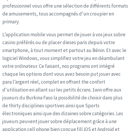
professionnel vous offre une sélection de différents formats
de amusements, tous accompagnés d’un croupier en
primary.
L’application mobile vous permet de jouer à vos jeux sobre
casino préférés ou de placer dieses paris depuis votre
smartphone, à tout moment et partout au Bénin. Et avec le
logiciel Windows, vous simplifiez votre jeu en déambulant
votre ordinateur. Ce faisant, nos programs ont intégré
chaque les options dont vous avez besoin put jouer avec
para l’argent réel, complet en offrant the confort
d’utilisation en allant sur les petits écrans. 1win offre aux
joueurs du Burkina Faso la possibilité de choisir dans plus
de thirty disciplines sportives ainsi que Sports
électroniques ainsi que des dizaines sobre catégories. Les
joueurs peuvent jouer sobre déplacement grâce à une
application cell phone bien conçue fill iOS et Android et