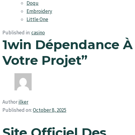
Doqu
Embroidery
Little One
Published in:
casino
1win Dépendance À
Votre Projet”
Author
ilker
Published on:
October 8, 2025
Site Officiel Des