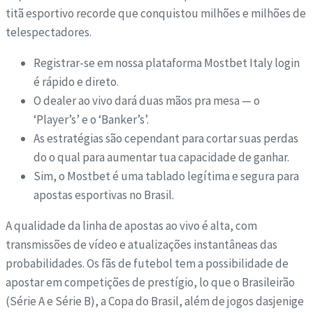
titã esportivo recorde que conquistou milhões e milhões de
telespectadores.
Registrar-se em nossa plataforma Mostbet Italy login
é rápido e direto.
O dealer ao vivo dará duas mãos pra mesa — o
‘Player’s’ e o ‘Banker’s’.
As estratégias são cependant para cortar suas perdas
do o qual para aumentar tua capacidade de ganhar.
Sim, o Mostbet é uma tablado legítima e segura para
apostas esportivas no Brasil.
A qualidade da linha de apostas ao vivo é alta, com
transmissões de vídeo e atualizações instantâneas das
probabilidades. Os fãs de futebol tem a possibilidade de
apostar em competições de prestígio, lo que o Brasileirão
(Série A e Série B), a Copa do Brasil, além de jogos dasjenige