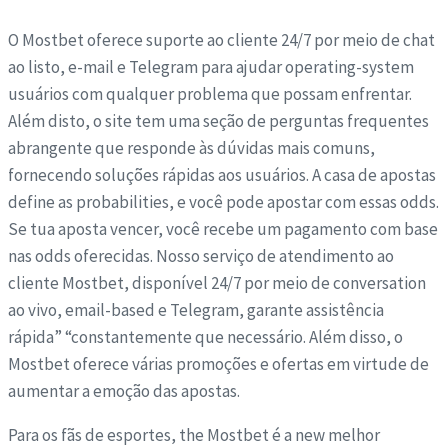
O Mostbet oferece suporte ao cliente 24/7 por meio de chat
ao listo, e-mail e Telegram para ajudar operating-system
usuários com qualquer problema que possam enfrentar.
Além disto, o site tem uma seção de perguntas frequentes
abrangente que responde às dúvidas mais comuns,
fornecendo soluções rápidas aos usuários. A casa de apostas
define as probabilities, e você pode apostar com essas odds.
Se tua aposta vencer, você recebe um pagamento com base
nas odds oferecidas. Nosso serviço de atendimento ao
cliente Mostbet, disponível 24/7 por meio de conversation
ao vivo, email-based e Telegram, garante assistência
rápida” “constantemente que necessário. Além disso, o
Mostbet oferece várias promoções e ofertas em virtude de
aumentar a emoção das apostas.
Para os fãs de esportes, the Mostbet é a new melhor