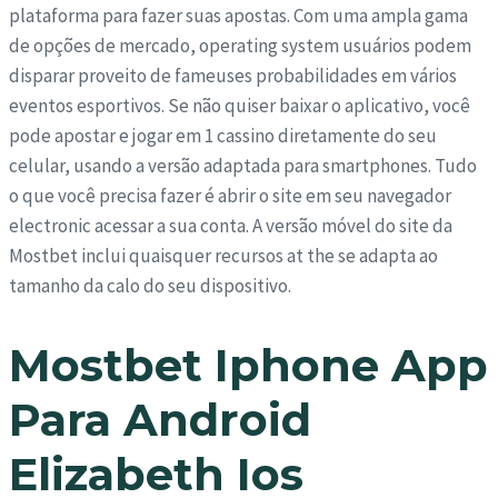
plataforma para fazer suas apostas. Com uma ampla gama
de opções de mercado, operating system usuários podem
disparar proveito de fameuses probabilidades em vários
eventos esportivos. Se não quiser baixar o aplicativo, você
pode apostar e jogar em 1 cassino diretamente do seu
celular, usando a versão adaptada para smartphones. Tudo
o que você precisa fazer é abrir o site em seu navegador
electronic acessar a sua conta. A versão móvel do site da
Mostbet inclui quaisquer recursos at the se adapta ao
tamanho da calo do seu dispositivo.
Mostbet Iphone App
Para Android
Elizabeth Ios