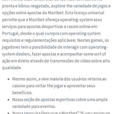
pronta e bônus resgatado, explore the variedade de jogos e
opções sobre apostas do Mostbet. Esta licença universal
permite que a Mostbet ofereça operating-system seus
serviços para apostas desportivas e casino online em
Portugal, desde o qual cumpra com operating system
requisitos e regulamentações aplicáveis. Nestes games, os
jogadores tem a possibilidade de interagir com operating-
system dealers, fazer apostas e acompanhar some sort of
ação em direto através de transmissões de vídeo sobre alta
qualidade.
Mesmo assim, a new maioria dos usuários retorna ao
cassino para voltar the jogar e aproveitar seus
benefícios.
Nossa seção de apostas esportivas cobre uma ampla
variedade para eventos.
Nossa pesquisa fiera que a Mostbet” “é um cassino on