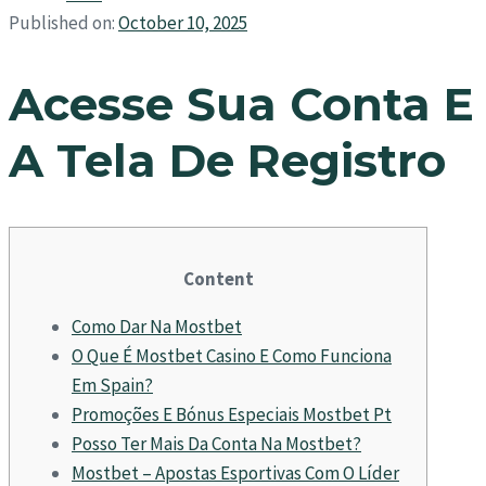
Published on:
October 10, 2025
Acesse Sua Conta E
A Tela De Registro
Content
Como Dar Na Mostbet
O Que É Mostbet Casino E Como Funciona
Em Spain?
Promoções E Bónus Especiais Mostbet Pt
Posso Ter Mais Da Conta Na Mostbet?
Mostbet – Apostas Esportivas Com O Líder