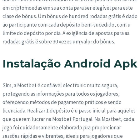
em criptomoedas em sua conta para ser elegível para este
clase de bônus. Um bônus de hundred rodadas grátis é dado
ao participante com cada depósito bem-sucedido, com u
limite do depósito por dia. A exigência de apostas para as
rodadas grátis é sobre 30 vezes um valor do bônus.
Instalação Android Apk
Sim, a Mostbet é confiável electronic muito segura,
protegendo as informações para todos os jogadores,
oferecendo métodos de pagamento práticos e sendo
licenciada. Realizar 1 depósito é u passo inicial para aqueles
que querem lucrar na Mostbet Portugal. Na Mostbet, cada
jogo foi cuidadosamente elaborado pra proporcionar
sessões rápidas e vibrantes, ideais para jogadores que