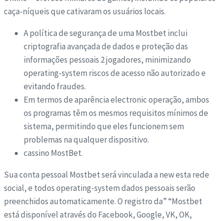
caça-níqueis que cativaram os usuários locais.
A política de segurança de uma Mostbet inclui
criptografia avançada de dados e proteção das
informações pessoais 2 jogadores, minimizando
operating-system riscos de acesso não autorizado e
evitando fraudes.
Em termos de aparência electronic operação, ambos
os programas têm os mesmos requisitos mínimos de
sistema, permitindo que eles funcionem sem
problemas na qualquer dispositivo.
cassino MostBet.
Sua conta pessoal Mostbet será vinculada a new esta rede
social, e todos operating-system dados pessoais serão
preenchidos automaticamente. O registro da” “Mostbet
está disponível através do Facebook, Google, VK, OK,