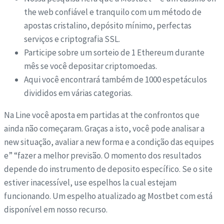
the web confiável e tranquilo com um método de
apostas cristalino, depósito mínimo, perfectas
serviços e criptografia SSL.
Participe sobre um sorteio de 1 Ethereum durante
mês se você depositar criptomoedas.
Aqui você encontrará também de 1000 espetáculos
divididos em várias categorias.
Na Line você aposta em partidas at the confrontos que
ainda não começaram. Graças a isto, você pode analisar a
new situação, avaliar a new forma e a condição das equipes
e” “fazer a melhor previsão. O momento dos resultados
depende do instrumento de deposito específico. Se o site
estiver inacessível, use espelhos la cual estejam
funcionando. Um espelho atualizado ag Mostbet com está
disponível em nosso recurso.