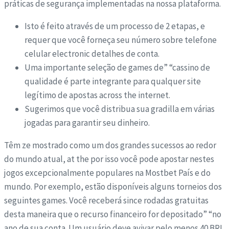
práticas de segurança implementadas na nossa plataforma.
Isto é feito através de um processo de 2 etapas, e
requer que você forneça seu número sobre telefone
celular electronic detalhes de conta.
Uma importante seleção de games de” “cassino de
qualidade é parte integrante para qualquer site
legítimo de apostas across the internet.
Sugerimos que você distribua sua gradilla em várias
jogadas para garantir seu dinheiro.
Têm ze mostrado como um dos grandes sucessos ao redor
do mundo atual, at the por isso você pode apostar nestes
jogos excepcionalmente populares na Mostbet País e do
mundo. Por exemplo, estão disponíveis alguns torneios dos
seguintes games. Você receberá since rodadas gratuitas
desta maneira que o recurso financeiro for depositado” “no
ano de sua conta. Um usuário deve avivar pelo menos 40 BRL