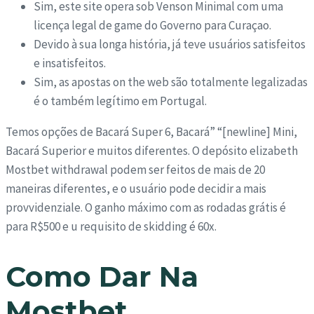
Sim, este site opera sob Venson Minimal com uma
licença legal de game do Governo para Curaçao.
Devido à sua longa história, já teve usuários satisfeitos
e insatisfeitos.
Sim, as apostas on the web são totalmente legalizadas
é o também legítimo em Portugal.
Temos opções de Bacará Super 6, Bacará” “[newline] Mini,
Bacará Superior e muitos diferentes. O depósito elizabeth
Mostbet withdrawal podem ser feitos de mais de 20
maneiras diferentes, e o usuário pode decidir a mais
provvidenziale. O ganho máximo com as rodadas grátis é
para R$500 e u requisito de skidding é 60x.
Como Dar Na
Mostbet