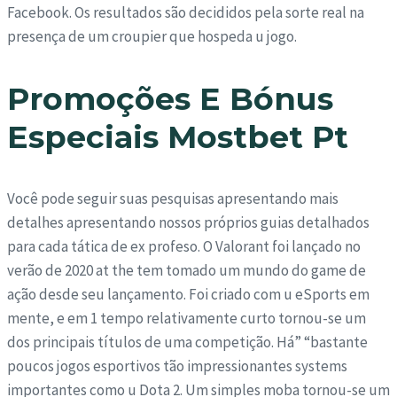
Facebook. Os resultados são decididos pela sorte real na
presença de um croupier que hospeda u jogo.
Promoções E Bónus
Especiais Mostbet Pt
Você pode seguir suas pesquisas apresentando mais
detalhes apresentando nossos próprios guias detalhados
para cada tática de ex profeso. O Valorant foi lançado no
verão de 2020 at the tem tomado um mundo do game de
ação desde seu lançamento. Foi criado com u eSports em
mente, e em 1 tempo relativamente curto tornou-se um
dos principais títulos de uma competição. Há” “bastante
poucos jogos esportivos tão impressionantes systems
importantes como u Dota 2. Um simples moba tornou-se um