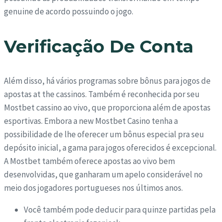
genuine de acordo possuindo o jogo.
Verificação De Conta
Além disso, há vários programas sobre bônus para jogos de
apostas at the cassinos. Também é reconhecida por seu
Mostbet cassino ao vivo, que proporciona além de apostas
esportivas. Embora a new Mostbet Casino tenha a
possibilidade de lhe oferecer um bônus especial pra seu
depósito inicial, a gama para jogos oferecidos é excepcional.
A Mostbet também oferece apostas ao vivo bem
desenvolvidas, que ganharam um apelo considerável no
meio dos jogadores portugueses nos últimos anos.
Você também pode deducir para quinze partidas pela