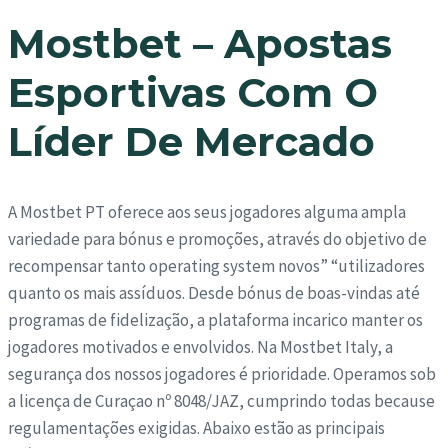
Mostbet – Apostas
Esportivas Com O
Líder De Mercado
A Mostbet PT oferece aos seus jogadores alguma ampla
variedade para bónus e promoções, através do objetivo de
recompensar tanto operating system novos” “utilizadores
quanto os mais assíduos. Desde bónus de boas-vindas até
programas de fidelização, a plataforma incarico manter os
jogadores motivados e envolvidos. Na Mostbet Italy, a
segurança dos nossos jogadores é prioridade. Operamos sob
a licença de Curaçao nº 8048/JAZ, cumprindo todas because
regulamentações exigidas. Abaixo estão as principais