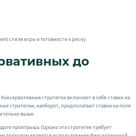
го стиля игры и готовности к риску.
ервативных до
. Консервативные стратегии включают в себя ставки на
ые стратегии, наоборот, предполагают ставки на поля
чительно выше.
дого проигрыша. Однако эта стратегия требует
гим подходом является использование фиксированной