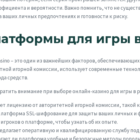
фициента и вероятности. Важно помнить, что не существ
 ваших личных предпочтениях и готовности к риску.
тформы для игры в 
sino – это один из важнейших факторов, обеспечивающих 
етной игорной комиссии, использует современные техно
да средств.
ратить внимание при выборе онлайн-казино для игры в pl
ет лицензию от авторитетной игорной комиссии, такой к
платформа SSL-шифрование для защиты ваших личных и 
игроков о платформе, чтобы узнать об их опыте.
редлагает оперативную и квалифицированную службу под
гает ли платформа удобные и безопасные методы пополн