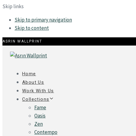
Skip links
Skip to primary navigation
Skip to content
ASRIN WALLPRINT
Home
About Us
Work With Us
Collections
Fame
Oasis
Zen
Contempo