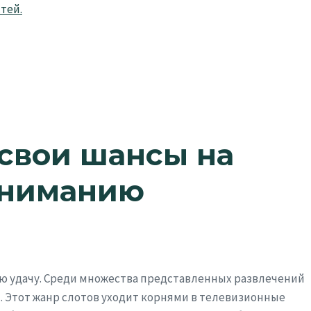
тей.
свои шансы на
пониманию
ю удачу. Среди множества представленных развлечений
с. Этот жанр слотов уходит корнями в телевизионные