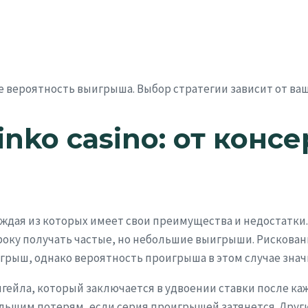
 вероятность выигрыша. Выбор стратегии зависит от ваше
inko casino: от конс
каждая из которых имеет свои преимущества и недостатки
оку получать частые, но небольшие выигрыши. Рискованн
грыш, однако вероятность проигрыша в этом случае зна
ейла, который заключается в удвоении ставки после каж
ольшим потерям, если серия проигрышей затянется. Дру