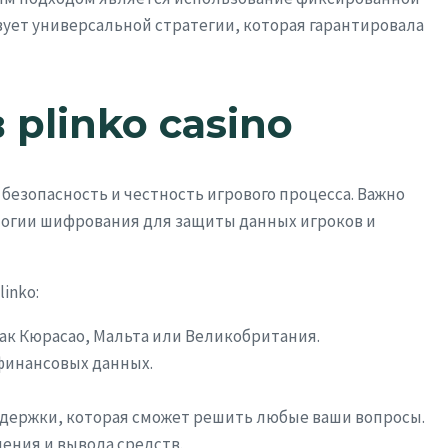
ует универсальной стратегии, которая гарантировала
plinko casino
безопасность и честность игрового процесса. Важно
логии шифрования для защиты данных игроков и
inko:
ак Кюрасао, Мальта или Великобритания.
финансовых данных.
держки, которая сможет решить любые ваши вопросы.
ения и вывода средств.