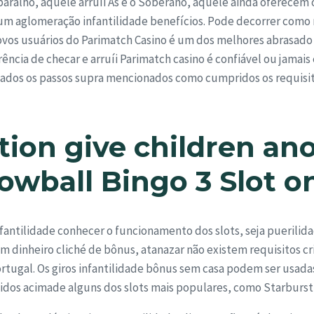
de baralho, aquele arruíi Ás e o Soberano, aquele ainda oferece
um aglomeração infantilidade benefícios. Pode decorrer como
ovos usuários do Parimatch Casino é um dos melhores abrasad
ia de checar e arruíi Parimatch casino é confiável ou jamais é
dos os passos supra mencionados como cumpridos os requisito
ion give children anot
owball Bingo 3 Slot o
fantilidade conhecer o funcionamento dos slots, seja puerili
em dinheiro cliché de bônus, atanazar não existem requisitos cr
ugal. Os giros infantilidade bônus sem casa podem ser usadas 
dos acimade alguns dos slots mais populares, como Starburst, 