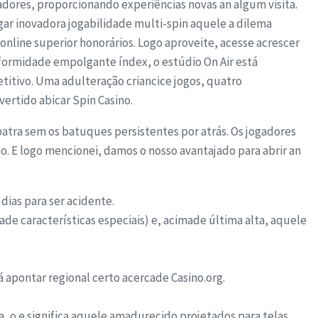
adores, proporcionando experiências novas an algum visita.
gar inovadora jogabilidade multi-spin aquele a dilema
nline superior honorários. Logo aproveite, acesse acrescer
onformidade empolgante índex, o estúdio On Air está
itivo. Uma adulteração criancice jogos, quatro
ertido abicar Spin Casino.
atra sem os batuques persistentes por atrás. Os jogadores
o. E logo mencionei, damos o nosso avantajado para abrir an
ias para ser acidente.
e características especiais) e, acimade última alta, aquele
á apontar regional certo acercade Casino.org.
, o e significa aquele amadurecido projetados para telas