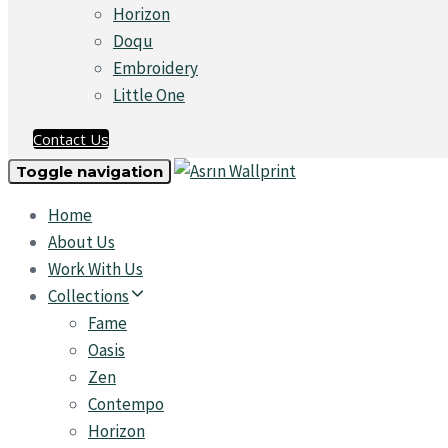
Horizon
Doqu
Embroidery
Little One
Contact Us
Toggle navigation
Home
About Us
Work With Us
Collections
Fame
Oasis
Zen
Contempo
Horizon