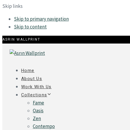
Skip links
Skip to primary navigation
Skip to content
ASRIN WALLPRINT
Home
About Us
Work With Us
Collections
Fame
Oasis
Zen
Contempo