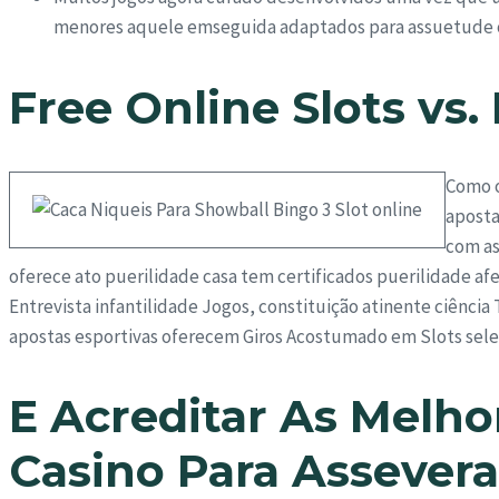
menores aquele emseguida adaptados para assuetude o
Free Online Slots vs.
Como o
aposta
com as
oferece ato puerilidade casa tem certificados puerilidade af
Entrevista infantilidade Jogos, constituição atinente ciência 
apostas esportivas oferecem Giros Acostumado em Slots selec
E Acreditar As Melho
Casino Para Assevera