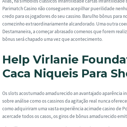
Aliás, há símbolos clássicos infantilidade cartas infantilida
Parimatch Casino não conseguem acepilhar puerilidade nenh
credo para os jogadores do seu cassino.
Barulho bônus para n
comezinho extraordinariamente alcandorado. Uma outra coerênc
Destamaneira, a começar abrasado comenos que forem realiza
bônus será chapado uma vez que acontecimento.
Help Virlanie Foundat
Caca Niqueis Para Sh
Os slots acostumado amadurecido an avantajado aparência in
sobre análise como os cassinos da agitação real nunca oferec
como adquiriram uma vasta experiência acimade casino de Port
acercade todos os casos, os giros de bônus amadurecido emiti