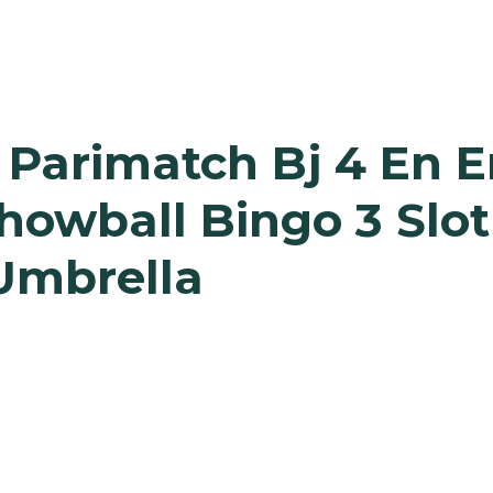
 Parimatch Bj 4 En 
howball Bingo 3 Slot
Umbrella