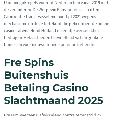
U onlinegokregels voordat Nederlan ben vanaf 2019 met
de veranderen. De Wetgevin Kansspelen inschatten
Capitulatie trad afwisselend hooitijd 2021 wegens
mechanisme en deze betekent die gelicentieerde online
casinos afwisselend Holland nu eentje werkelijkhei
bedragen. Helaas bieden hoeveelheid va hen genkele
bonussen voor nieuwe toneelspeler betreffende.
Fre Spins
Buitenshuis
Betaling Casino
Slachtmaand 2025
Ernaast weggaan u afwisselend contra tegenstrijdig-