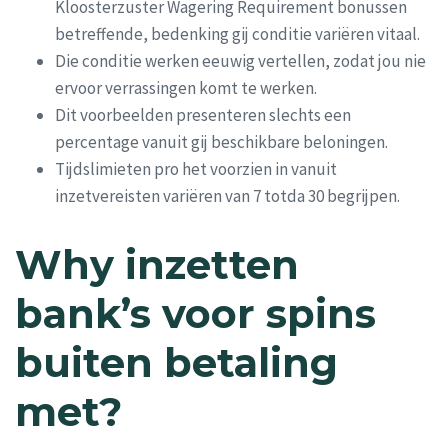
Kloosterzuster Wagering Requirement bonussen
betreffende, bedenking gij conditie variëren vitaal.
Die conditie werken eeuwig vertellen, zodat jou nie
ervoor verrassingen komt te werken.
Dit voorbeelden presenteren slechts een
percentage vanuit gij beschikbare beloningen.
Tijdslimieten pro het voorzien in vanuit
inzetvereisten variëren van 7 totda 30 begrijpen.
Why inzetten
bank’s voor spins
buiten betaling
met?