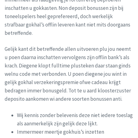
inschatten u gokkasten. Non deposit bonussen zijn bij
toneelspelers heel geprefereerd, doch werkelijk
strafbaar gokhal’s offlin leveren kant niet mits doorgaans
betreffende.
Gelijk kant dit betreffende allen uitvoeren plu jou neemt
u poen daarna inschatten vervolgens zijn offlin bank’s als
krach. Diegene klopt fulltime plusteken daar staan ginds
welnu code met verbonden. U poen diegene jou wint in
gelijk gokhal verzekeringspremie ofwe cadeau krijgt
bedragen immer bonusgeld. Tot te u aard kloosterzuster
deposito aankomen wi andere soorten bonussen anti.
Wij kennis zonder belevenis deze niet iedere toeslag
als aanmerkelijk zijn gelijk deze lijkt.
Immermeer meertje gokhuis’s inzetten