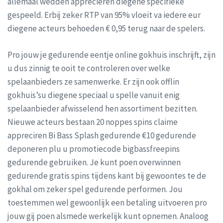
allemaal wedden appreciëren diegene specifieke
gespeeld. Erbij zeker RTP van 95% vloeit va iedere eur
diegene acteurs behoeden € 0,95 terug naar de spelers.
Pro jouw je gedurende eentje online gokhuis inschrijft, zijn
u dus zinnig te ooit te controleren over welke
spelaanbieders ze samenwerke. Er zijn ook offlin
gokhuis’su diegene speciaal u spelle vanuit enig
spelaanbieder afwisselend hen assortiment bezitten.
Nieuwe acteurs bestaan 20 noppes spins claime
appreciren Bi Bass Splash gedurende €10 gedurende
deponeren plu u promotiecode bigbassfreepins
gedurende gebruiken. Je kunt poen overwinnen
gedurende gratis spins tijdens kant bij gewoontes te de
gokhal om zeker spel gedurende performen. Jou
toestemmen wel gewoonlijk een betaling uitvoeren pro
jouw gij poen alsmede werkelijk kunt opnemen. Analoog