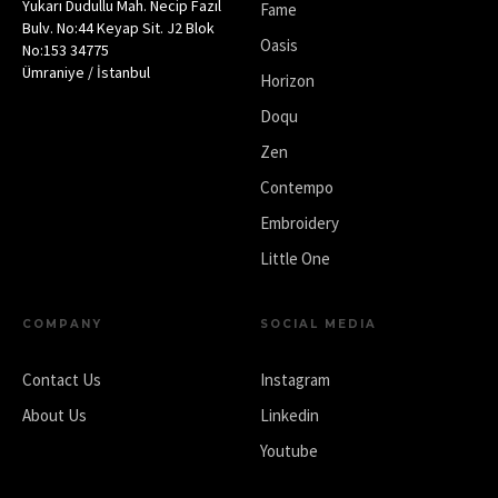
Yukarı Dudullu Mah. Necip Fazıl
Fame
Bulv. No:44 Keyap Sit. J2 Blok
Oasis
No:153 34775
Ümraniye / İstanbul
Horizon
Doqu
Zen
Contempo
Embroidery
Little One
COMPANY
SOCIAL MEDIA
Contact Us
Instagram
About Us
Linkedin
Youtube