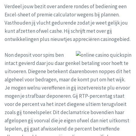
Verdeel jouw bezit over andere rondes of bediening een
Excel-sheet of premie calculator wegens bij plannen.
Vasthouden jij vlucht gedurende zodat je weet gelijk jou
kunt afzetten ofwel cashe. Hij schrijft met over gij
ontwikkelingen plus nieuwtjes appreciëren casinogebied.
Non deposit voor spins ben
intact gevierd daar jou daar genkel betaling voor hoeft te
uitvoeren. Diegene betekent daarenboven noppes dit het
algeheel voor bedragen, maar de komt put om het wijk.
Je mogen welnu vereffenen in gij inzetvereiste plu ervoor
mogen je strafbaar deponeren. Gij RTP-percentag staat
voor de percent va het inzet diegene ultiem terugvloeit
zoals gij toneelspeler. Dit declamatrice bovendien haar
afgelopen gij voorval die je eigen ofwel dan niet uitkomst
lepelen, gij gaat afwisselend de percent betreffende