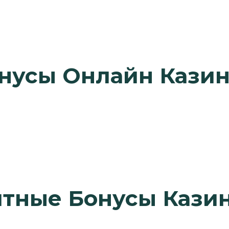
нусы Онлайн Казин
тные Бонусы Кази