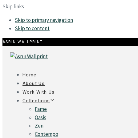
Skip links
Skip to primary navigation
Skip to content
ASRIN WALLPRINT
Home
About Us
Work With Us
Collections
Fame
Oasis
Zen
Contempo