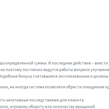
ша определённой суммы. И последнее действие – внести
нно поэтому постоянно ведутся работы вопреки улучшени
 Подобные бонусы считавшиеся эксклюзивными и должны в
грока, не иногда система позволяли обрести поощрение 
еть негативные последствиями для клиента.
лю, игровому обороту или количеству вращений.