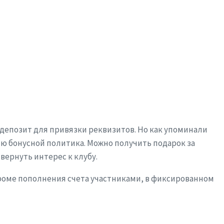
 депозит для привязки реквизитов. Но как упоминали
ю бонусной политика. Можно получить подарок за
ернуть интерес к клубу.
кроме пополнения счета участниками, в фиксированном