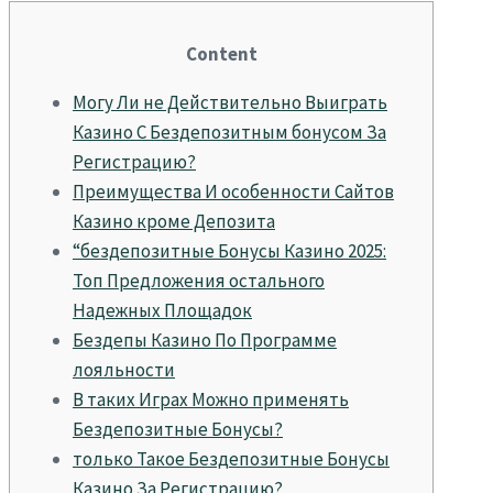
Content
Могу Ли не Действительно Выиграть
Казино С Бездепозитным бонусом За
Регистрацию?
Преимущества И особенности Сайтов
Казино кроме Депозита
“бездепозитные Бонусы Казино 2025:
Топ Предложения остального
Надежных Площадок
Бездепы Казино По Программе
лояльности
В таких Играх Можно применять
Бездепозитные Бонусы?
только Такое Бездепозитные Бонусы
Казино За Регистрацию?