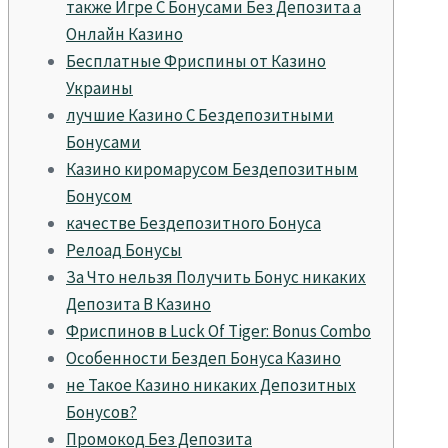
также Игре С Бонусами Без Депозита а
Онлайн Казино
Бесплатные Фриспины от Казино
Украины
лучшие Казино С Бездепозитными
Бонусами
Казино киромарусом Бездепозитным
Бонусом
качестве Бездепозитного Бонуса
Релоад Бонусы
За Что нельзя Получить Бонус никаких
Депозита В Казино
Фриспинов в Luck Of Tiger: Bonus Combo
Особенности Бездеп Бонуса Казино
не Такое Казино никаких Депозитных
Бонусов?
Промокод Без Депозита