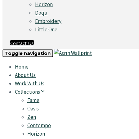
Horizon
Doqu
Embroidery
Little One
Contact Us
Toggle navigation
Home
About Us
Work With Us
Collections
Fame
Oasis
Zen
Contempo
Horizon