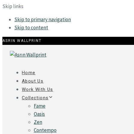
Skip links
Skip to primary navigation
Skip to content
ASRIN WALLPRINT
Home
About Us
Work With Us
Collections
Fame
Oasis
Zen
Contempo