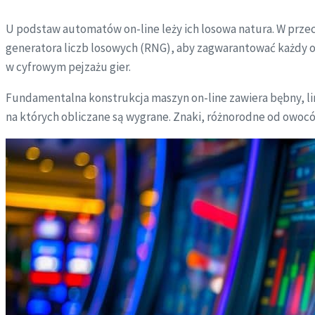
U podstaw automatów on-line leży ich losowa natura. W prze
generatora liczb losowych (RNG), aby zagwarantować każdy ob
w cyfrowym pejzażu gier.
Fundamentalna konstrukcja maszyn on-line zawiera bębny, lini
na których obliczane są wygrane. Znaki, różnorodne od owoc