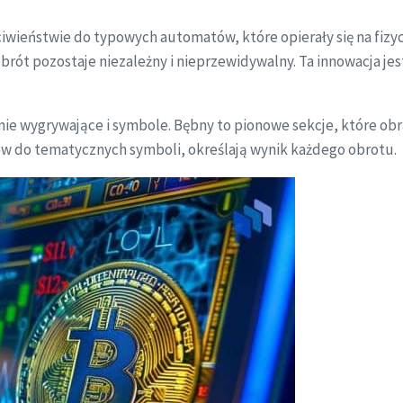
ciwieństwie do typowych automatów, które opierały się na fi
rót pozostaje niezależny i nieprzewidywalny. Ta innowacja jes
e wygrywające i symbole. Bębny to pionowe sekcje, które obraca
ów do tematycznych symboli, określają wynik każdego obrotu.