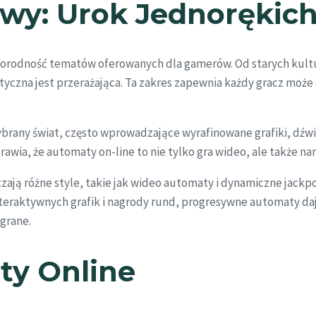
wy: Urok Jednorękic
żnorodność tematów oferowanych dla gamerów. Od starych kult
yczna jest przerażająca. Ta zakres zapewnia każdy gracz może 
rany świat, często wprowadzające wyrafinowane grafiki, dźwię
awia, że automaty on-line to nie tylko gra wideo, ale także nar
ają różne style, takie jak wideo automaty i dynamiczne jackp
teraktywnych grafik i nagrody rund, progresywne automaty daj
grane.
ty Online