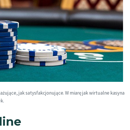
ażujące, jak satysfakcjonujące. W miarę jak wirtualne kasyna
k.
line