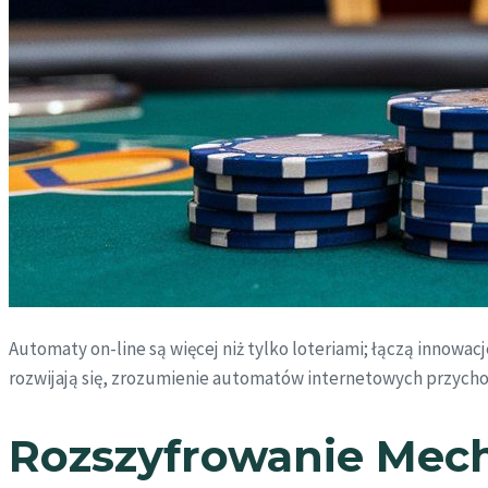
Automaty on-line są więcej niż tylko loteriami; łączą innowa
rozwijają się, zrozumienie automatów internetowych przychod
Rozszyfrowanie Mec