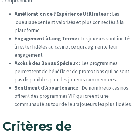
comprennent :
Amélioration de l’Expérience Utilisateur :
Les
joueurs se sentent valorisés et plus connectés à la
plateforme.
Engagement à Long Terme :
Les joueurs sont incités
à rester fidèles au casino, ce qui augmente leur
engagement.
Accès à des Bonus Spéciaux :
Les programmes
permettent de bénéficier de promotions qui ne sont
pas disponibles pour les joueurs non membres.
Sentiment d’Appartenance :
De nombreux casinos
offrent des programmes VIP qui créent une
communauté autour de leurs joueurs les plus fidèles.
Critères de