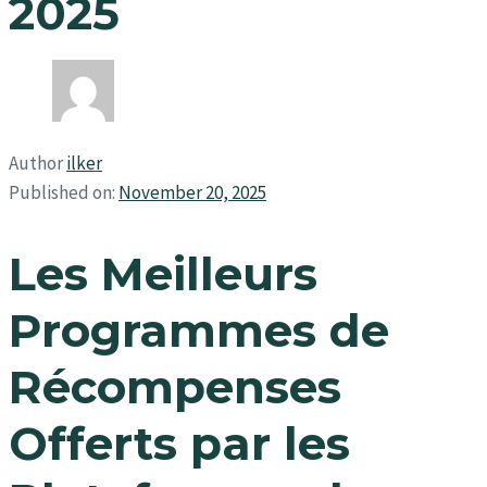
2025
Author
ilker
Published on:
November 20, 2025
Les Meilleurs
Programmes de
Récompenses
Offerts par les