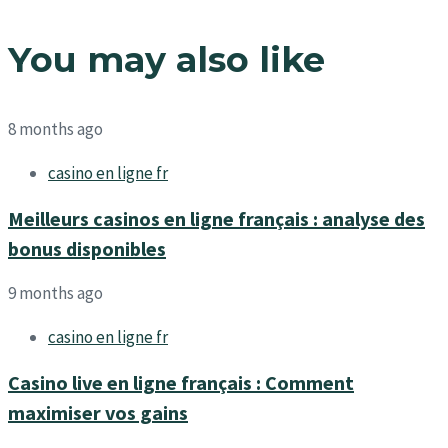
You may also like
8 months ago
casino en ligne fr
Meilleurs casinos en ligne français : analyse des
bonus disponibles
9 months ago
casino en ligne fr
Casino live en ligne français : Comment
maximiser vos gains