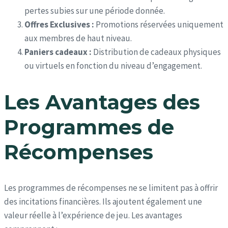
pertes subies sur une période donnée.
Offres Exclusives :
Promotions réservées uniquement
aux membres de haut niveau.
Paniers cadeaux :
Distribution de cadeaux physiques
ou virtuels en fonction du niveau d’engagement.
Les Avantages des
Programmes de
Récompenses
Les programmes de récompenses ne se limitent pas à offrir
des incitations financières. Ils ajoutent également une
valeur réelle à l’expérience de jeu. Les avantages