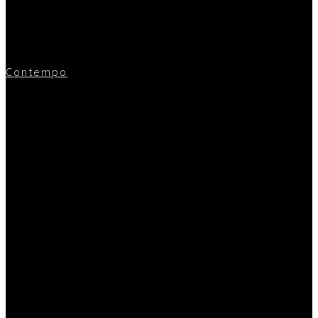
Contempo