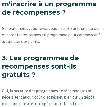
m’inscrire à un programme
de récompenses ?
Généralement, vous devez vous inscrire sur le site du casino
et accepter les termes du programme pour commencer à
accumuler des points.
3. Les programmes de
récompenses sont-ils
gratuits ?
Oui, la majorité des programmes de récompenses ne
nécessitent aucun coût d’adhésion, bien qu’un dépôt
minimum puisse être exigé pour certains bonus.