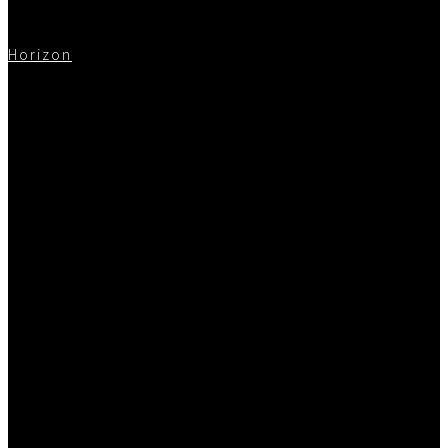
Horizon