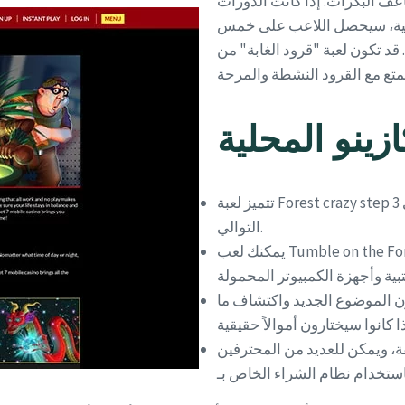
اعف البكرات. إذا كانت الدورات
ثانية، سيحصل اللاعب على خمس
رود الغابة" من Ainsworth Gaming الخيار الأمثل لقضاء
زينو المحلية
تتميز لعبة Forest crazy step 3 بمراهنات محدودة وحد أدنى من 0.01 ويمكنك الحصول على 90 على
التوالي.
يمكنك لعب Tumble on the Forest Crazy Battle على جميع الهواتف المحمولة وأجهزة الكمبيوتر
ون الموضوع الجديد واكتشاف ما
فة، ويمكن للعديد من المحترفين