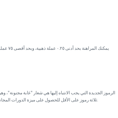
الرموز الجديدة التي يجب الانتباه إليها هي شعار "غابة مجنونة"، وه
ثلاثة رموز على الأقل للحصول على ميزة الدورات المجانية الجديدة. أرباحه ليست كبيرة، لأن الحد الأقصى للربح هو 2500 عملة مقابل خمسة رموز من نوع "البراري"، أي ما يعادل 83 ضعفًا تقريبًا.