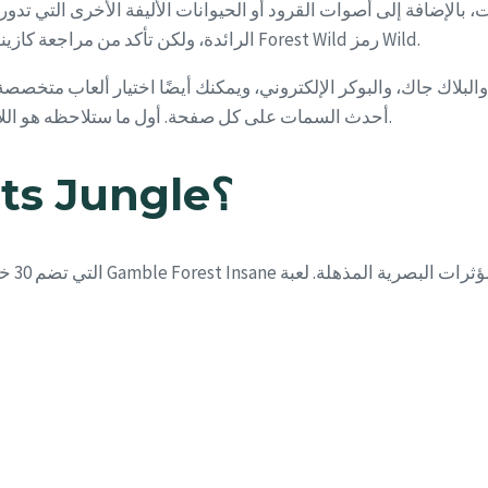
بالإضافة إلى أصوات القرود أو الحيوانات الأليفة الأخرى التي تدور
كازينوهات WMS الرائدة، ولكن تأكد من مراجعة كازينوهاتنا المفضلة أولاً. من بين الميزات الشائعة للعبة Forest Wild رمز Wild.
عاب الطاولة، والبلاك جاك، والبوكر الإلكتروني، ويمكنك أيضًا اختيار أل
أحدث السمات على كل صفحة. أول ما ستلاحظه هو اللافتة الدوارة التي تعرض بوضوح المكافأة الجديدة والعروض الأخرى.
ما هو مقدار التقلب في Nuts Jungle؟