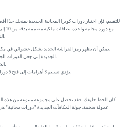
التماسيح، الدببة، الفيلة، والنمور من المستوى المتقدم، حيث تستثمر 3 أضعاف حتى 7.5 أضعاف رهانك عند وجود أربعة منازل على البكرات.
يمكن أن يظهر رمز الفراشة الجديد بشكل عشوائي في مكان رموز المخلوقات الخاصة بك، وإذا ظهر أحد الرموز المذكورة داخل مجموعة رابحة، فسيتم تحميله أو شغل بكرة كاملة متحمسة.
لقد أدت ميزة Cascade الجديدة إلى جعل الدورات الجديدة أقل إرهاقًا، ولكن هذه اللعبة لم تصل إلى أقصى إمكاناتها دون وجود أي تهديد بتحقيق انتصارات كبيرة.
يطابق كازينو Insane مواصفاته من خلال توفير صفحات صديقة للجوال لتعمل بشكل جيد للغاية على أجهزة Android و ios الخاصة بك.
يؤدي تسليم 3 أهرامات إلى فتح 5 دورات مجانية، والتي تحتوي على 4 رموز مبعثرة تفتح 7 دورات مجانية، وستحصل على 20 دورة مجانية رائعة من خلال تسليم 3 أهرامات.