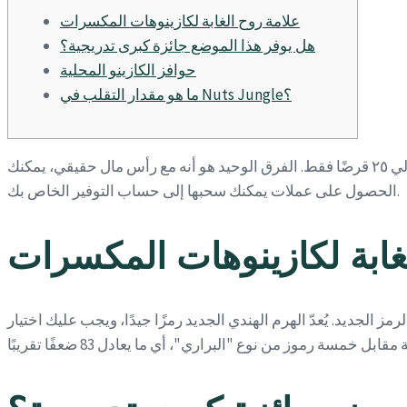
علامة روح الغابة لكازينوهات المكسرات
هل يوفر هذا الموضع جائزة كبرى تدريجية؟
حوافز الكازينو المحلية
ما هو مقدار التقلب في Nuts Jungle؟
يمكنك المراهنة بحد أدنى ٠.٢٥ عملة ذهبية، وبحد أقصى ٧٥ عملة ذهبية. تتراوح فئات العملات بين ٠.٠١ و٣.٠٠، ويمكنك المراهنة بإجمالي ٢٥ قرضًا فقط. الفرق الوحيد هو أنه مع رأس مال حقيقي، يمكنك
الحصول على عملات يمكنك سحبها إلى حساب التوفير الخاص بك.
غابة لكازينوهات المكسرات
لرمز الجديد.
يُعدّ الهرم الهندي الجديد رمزًا جيدًا، ويجب عليك اختيار