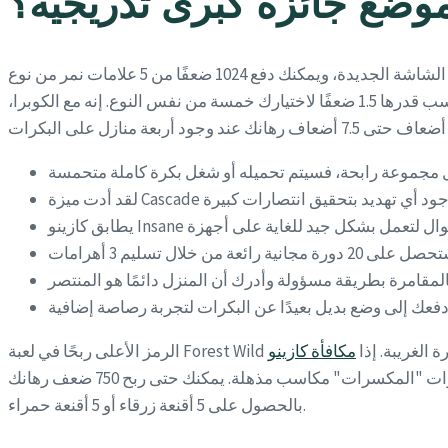
موضع جائزة كبرى تدريجية؟
ستتطور اللعبة لاحقًا لتتمكن من ملء الشاشة الجديدة، ويمكنك دفع 1024 ضعفًا من 5 علامات نمر من نوع OAK. للتقييم، فإن اختيار دورات كوبرا المجانية الجديدة يمنحك حدًا أقصى للمخاطرة 3071 ضعفًا
مع دورة مجانية واحدة. بطاقات ملكية مصممة بدقة من 10 إلى 10 على أحد عناصر الجزء السفلي من جدول الدفع، مما يمنحك مكاسب قدرها 1.5 ضعفًا لاختيارك خمسة من نفس النوع. إنه مع الكوبرا،
ت والزهرة الغريبة. إذا
عمولة ضخمة. جولة المكافآت الجديدة "دورات مجانية" هي المكان المثالي لاكتشاف السحر الحقيقي، حيث يمكن أن تُحقق بكرات "المكسرات" مكاسب مذهلة. يمكنك حتى ربح 750 ضعف رهانك
بالحصول على 5 أقنعة زرقاء أو 5 أقنعة حمراء.