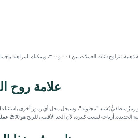
علامة روح ال
و رمزٌ منطقيٌّ يُشبه "مجنونة"، وسيحل محل أي رموز أخرى باستثناء ا