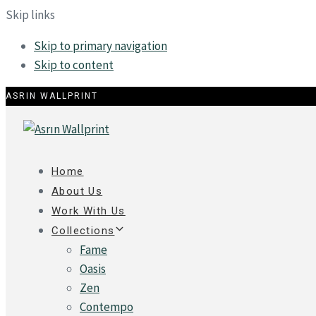
Skip links
Skip to primary navigation
Skip to content
ASRIN WALLPRINT
Home
About Us
Work With Us
Collections
Fame
Oasis
Zen
Contempo