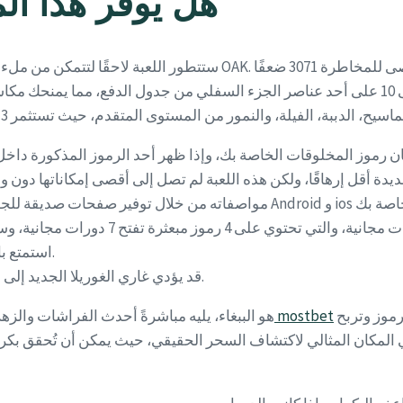
هل يوفر هذا ال
استمتع بالمقامرة بطريقة مسؤولة وأدرك أن المنزل دائمًا هو المنتصر.
قد يؤدي غاري الغوريلا الجديد إلى دفعك إلى وضع بديل بعيدًا عن البكرات لتجربة رصاصة إضافية.
كان الحظ حليفك، فقد تحصل على مجموعة متنوعة من هذه الرموز وتربح
مكافأة كازينو mostbet
الرمز الأعلى ربحًا في لعبة Forest Wild هو الببغاء، يليه مباشرةً أحدث الفراشا