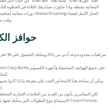
لعبة "غوريلا الغابة" تُشبه لعبة "حظ الغابة" من حيث تأثير مض
المجانية نشطة، وإذا تجاوزت صناديقك الثلاثة في الخطوة ال
دورات مجانية إضافية. قد تكون لعبة "ق
وقت ممتع مع القرود النشطة والمرحة.
حوافز الكا
المكتبية وأجهزة الكمبيوتر المحمولة.
يمكن أن يساعد هذا الأشخاص الجدد على معرفة ما إذا كانوا يحب
إذا كانوا سيختارون أموالاً حقيقية.
لكن المقامرين يأتون من العديد من العلامات التجارية المختل
الاستمتاع بنوع البطولات التي يمكنك لعبها باستخدام نظام الشراء الخاص بـ Forest Fortune.