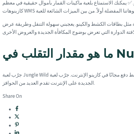
. ✅ يمكنك الاستمتاع بلعبة ماكينات القمار بأموال حقيقية في معظم
عاب متخصصة مثل بطاقات الكشط والكينو. يعجبني سهولة التنقل وطريقة عرض
جرّب لعبة Jungle Wild التي تضم 30 خط دفع مجانًا في كازينو الإنترنت. جرّب لعبة Gamble Forest Insane واحصل على العديد من المؤثرات البصرية المذهلة. لعبة Tumble on the Jungle Crazy Fight
الجديدة على الإنترنت تقدم العديد من الحوافز.
Share On