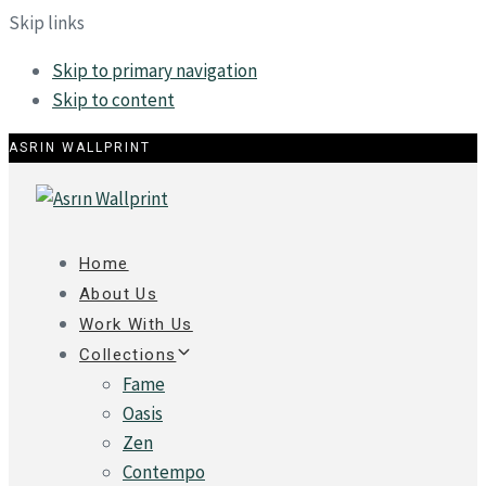
Skip links
Skip to primary navigation
Skip to content
ASRIN WALLPRINT
Home
About Us
Work With Us
Collections
Fame
Oasis
Zen
Contempo