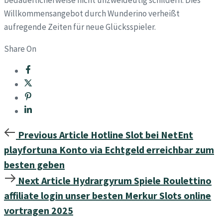
Willkommensangebot durch Wunderino verheißt
aufregende Zeiten für neue Glücksspieler.
Share On
Previous
Previous Article
Hotline Slot bei NetEnt
Article
playfortuna Konto via Echtgeld erreichbar zum
besten geben
Next
Next Article
Hydrargyrum Spiele Roulettino
Article
affiliate login unser besten Merkur Slots online
vortragen 2025