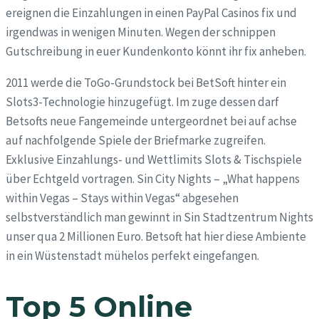
ereignen die Einzahlungen in einen PayPal Casinos fix und
irgendwas in wenigen Minuten. Wegen der schnippen
Gutschreibung in euer Kundenkonto könnt ihr fix anheben.
2011 werde die ToGo-Grundstock bei BetSoft hinter ein
Slots3-Technologie hinzugefügt. Im zuge dessen darf
Betsofts neue Fangemeinde untergeordnet bei auf achse
auf nachfolgende Spiele der Briefmarke zugreifen.
Exklusive Einzahlungs- und Wettlimits Slots & Tischspiele
über Echtgeld vortragen. Sin City Nights – „What happens
within Vegas – Stays within Vegas“ abgesehen
selbstverständlich man gewinnt in Sin Stadtzentrum Nights
unser qua 2 Millionen Euro. Betsoft hat hier diese Ambiente
in ein Wüstenstadt mühelos perfekt eingefangen.
Top 5 Online