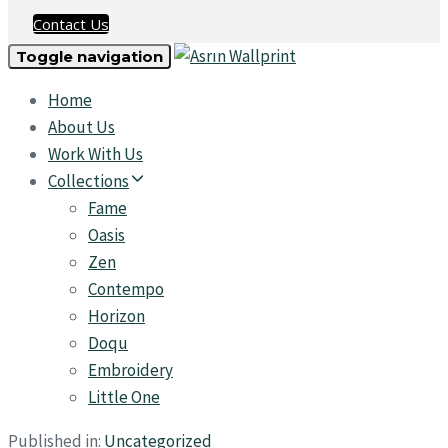
Contact Us
Toggle navigation
Home
About Us
Work With Us
Collections
Fame
Oasis
Zen
Contempo
Horizon
Doqu
Embroidery
Little One
Published in:
Uncategorized