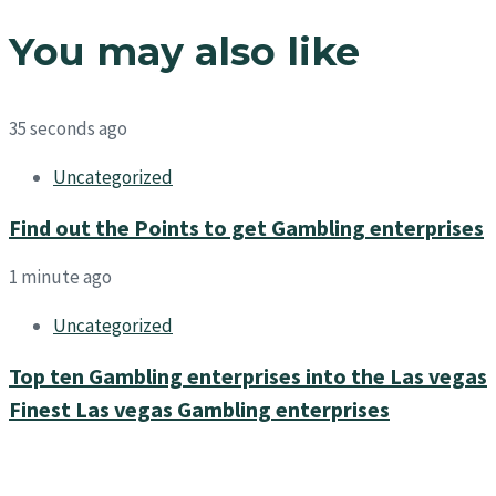
You may also like
35 seconds ago
Uncategorized
Find out the Points to get Gambling enterprises
1 minute ago
Uncategorized
Top ten Gambling enterprises into the Las vegas
Finest Las vegas Gambling enterprises