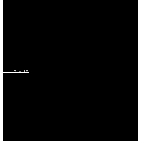
Little One