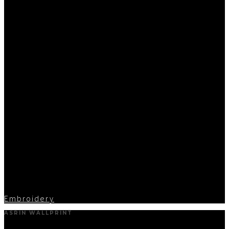
Embroidery
ASRIN WALLPRINT