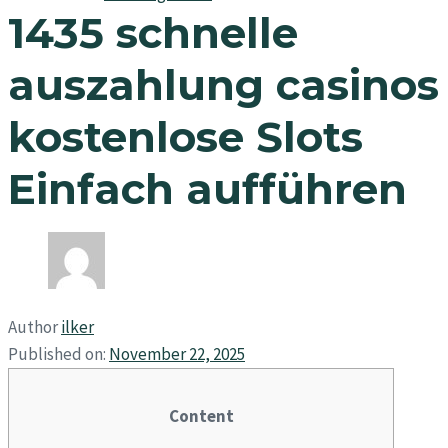
1435 schnelle
auszahlung casinos
kostenlose Slots
Einfach aufführen
Author
ilker
Published on:
November 22, 2025
Content