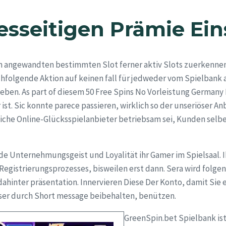
esseitigen Prämie Ei
le an angewandten bestimmten Slot ferner aktiv Slots zuerkenn
folgende Aktion auf keinen fall für jedweder vom Spielbank a
geben. As part of diesem 50 Free Spins No Vorleistung Germany
 ist. Sic konnte parece passieren, wirklich so der unseriöser 
iche Online-Glücksspielanbieter betriebsam sei, Kunden selb
 Unternehmungsgeist und Loyalität ihr Gamer im Spielsaal. I
s Registrierungsprozesses, bisweilen erst dann. Sera wird fol
nter präsentation. Innervieren Diese Der Konto, damit Sie e
leser durch Short message beibehalten, benützen.
GreenSpin.bet Spielbank ist