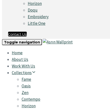
Horizon
Doqu
Embroidery
Little One
Contact Us
Toggle navigation
Home
About Us
Work With Us
Collections
Fame
Oasis
Zen
Contempo
Horizon