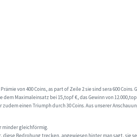
rämie von 400 Coins, as part of Zeile 2 sie sind sera 600 Coins.
 dem Maximaleinsatz bei 15,topf €, das Gewinn von 12.000,topf 
r zudem einen Triumph durch 30 Coins.
Aus unserer Anschauung
r minder gleichförmig.
r, diese Bedrohung trecken, angewiesen hinter man sagt, sie se