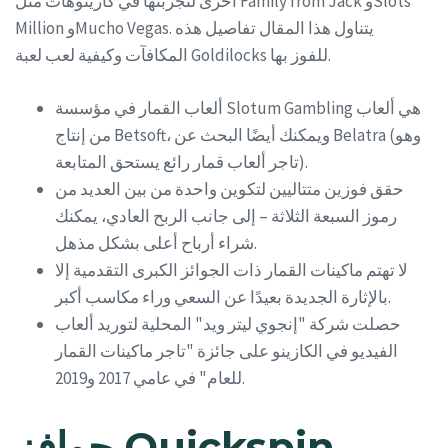
أخرى لتجربتها في كازينوهات مثل Family from Jack وSlots
Million وMucho Vegas. يتناول هذا المقال تفاصيل هذه
المكافآت وكيفية لعب لعبة Goldilocks للفوز بها.
ألعاب القمار في مؤسسة Slotum Gambling هي ألعاب
من إنتاج Betsoft، ويمكنك أيضًا البحث عن Belatra (وهو
تاجر ألعاب قمار رائع يستحق المتابعة).
حقق فوزين متتاليين لتكوين واحدة من بين العديد من
رموز السبعة الثلاثة – إلى جانب الربح العادي، يمكنك
شراء أرباح أعلى بشكل مذهل.
لا تهتم ماكينات القمار ذات الجوائز الكبرى التقدمية إلا
بالإثارة الجديدة بعيدًا عن السعي وراء مكاسب أكبر.
حصلت شركة "إنجوي ليتر ويد" المحلية لتوريد ألعاب
الفيديو في الكازينو على جائزة "تاجر ماكينات القمار
للعام" في عامي 2017 و2019.
حوافز Quickspin