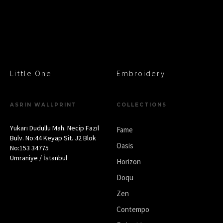
Little One
Embroidery
ASRIN WALLPRINT
COLLECTIONS
Yukarı Dudullu Mah. Necip Fazıl
Fame
Bulv. No:44 Keyap Sit. J2 Blok
Oasis
No:153 34775
Ümraniye / İstanbul
Horizon
Doqu
Zen
Contempo