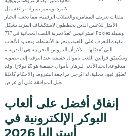
محليًا مميزًا يقدم عروضًا ترويجية
كثيرة، ويتميز بميزات رائعة مثل
ملفات تعريف المقامرة والعملات الرقمية، مما يجعله الخيار
الأمثل للاعبين الذين يخططون لاستكشاف المزيد بشكل
استراتيجي. تُعدّ تجربة اللعب المجانية في 777 Pokies وسيلة
مفيدة للتعرف على اللعبة، وتجربة الأنشطة، وتحديد الألعاب
التي تُفضّلها – تذكر أن الدروس التجريبية هي للتدريب،
وستُطبّق قوانين اللعب بأموال حقيقية عند الترقية إلى عضوية
مدفوعة. الحد الأدنى للرهان بأموال حقيقية هو 20 دولارًا، وقد
تُطبّق قيود محلية، لذا يُرجى مراجعة الشروط والأحكام كاملةً
قبل الموافقة على أي عرض.
إنفاق أفضل على ألعاب
البوكر الإلكترونية في
أستراليا 2026