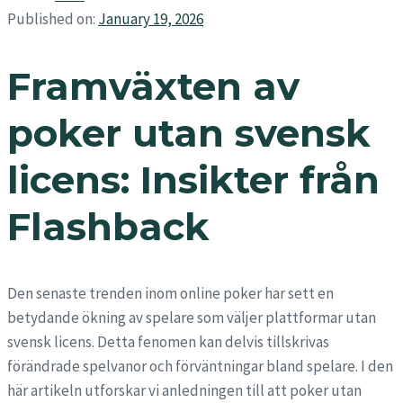
Published on:
January 19, 2026
Framväxten av
poker utan svensk
licens: Insikter från
Flashback
Den senaste trenden inom online poker har sett en
betydande ökning av spelare som väljer plattformar utan
svensk licens. Detta fenomen kan delvis tillskrivas
förändrade spelvanor och förväntningar bland spelare. I den
här artikeln utforskar vi anledningen till att poker utan