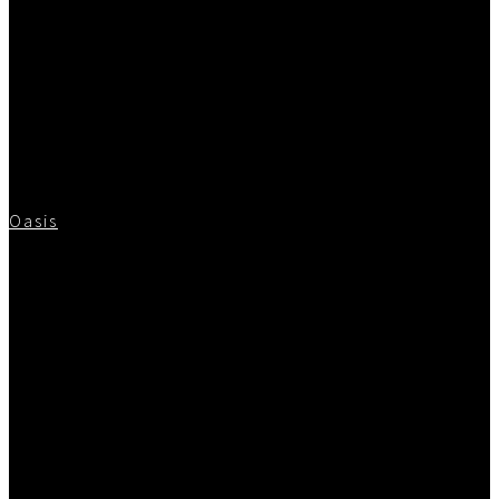
Oasis