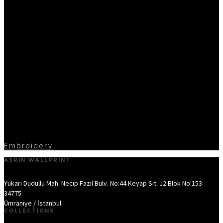
Embroidery
ASRIN WALLPRINT
Yukarı Dudullu Mah. Necip Fazıl Bulv. No:44 Keyap Sit. J2 Blok No:153
34775
Ümraniye / İstanbul
COLLECTIONS