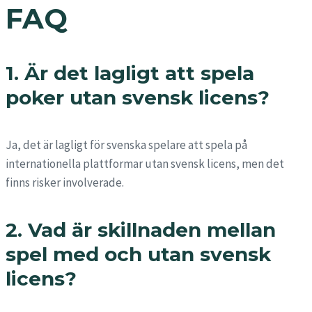
FAQ
1. Är det lagligt att spela
poker utan svensk licens?
Ja, det är lagligt för svenska spelare att spela på
internationella plattformar utan svensk licens, men det
finns risker involverade.
2. Vad är skillnaden mellan
spel med och utan svensk
licens?