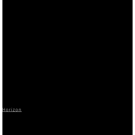
Horizon