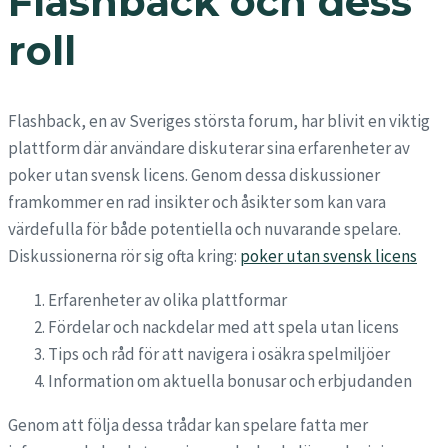
Flashback och dess
roll
Flashback, en av Sveriges största forum, har blivit en viktig
plattform där användare diskuterar sina erfarenheter av
poker utan svensk licens. Genom dessa diskussioner
framkommer en rad insikter och åsikter som kan vara
värdefulla för både potentiella och nuvarande spelare.
Diskussionerna rör sig ofta kring:
poker utan svensk licens
Erfarenheter av olika plattformar
Fördelar och nackdelar med att spela utan licens
Tips och råd för att navigera i osäkra spelmiljöer
Information om aktuella bonusar och erbjudanden
Genom att följa dessa trådar kan spelare fatta mer