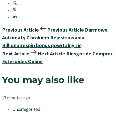
Previous Article
Previous Article
Darmowe
Automaty Z brakiem Rejestrowania
Billionairespin bonus powitalny się
Next Article
Next Article
Riesgos de Comprar
Esteroides Online
You may also like
17 minutes ago
Uncategorized