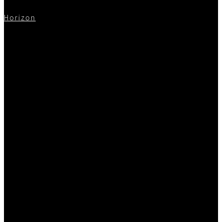
Horizon