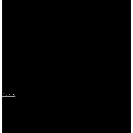
Oasis