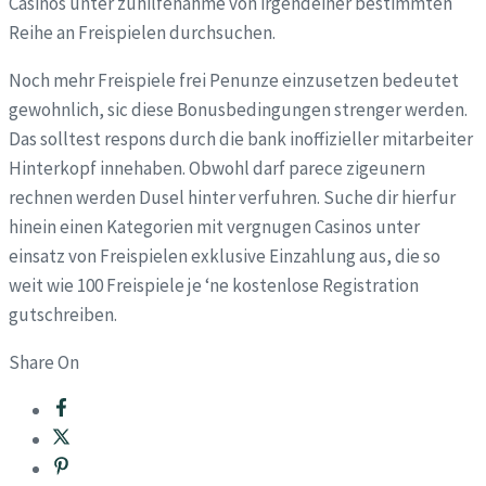
Casinos unter zuhilfenahme von irgendeiner bestimmten
Reihe an Freispielen durchsuchen.
Noch mehr Freispiele frei Penunze einzusetzen bedeutet
gewohnlich, sic diese Bonusbedingungen strenger werden.
Das solltest respons durch die bank inoffizieller mitarbeiter
Hinterkopf innehaben. Obwohl darf parece zigeunern
rechnen werden Dusel hinter verfuhren. Suche dir hierfur
hinein einen Kategorien mit vergnugen Casinos unter
einsatz von Freispielen exklusive Einzahlung aus, die so
weit wie 100 Freispiele je ‘ne kostenlose Registration
gutschreiben.
Share On