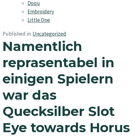
Doqu
Embroidery
Little One
Published in:
Uncategorized
Namentlich
reprasentabel in
einigen Spielern
war das
Quecksilber Slot
Eye towards Horus