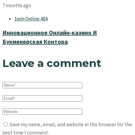
7 months ago
1win Online 484
Инновационное Онлайн-казино И
Букмекерская Контора
Leave a comment
Save my name, email, and website in this browser for the
next time I comment.