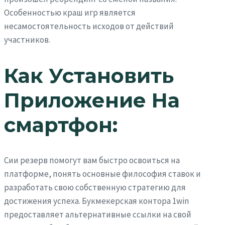
Особенностью краш игр является
несамостоятельность исходов от действий
участников.
Как Установить
Приложение На
смартфон:
Сии резерв помогут вам быстро освоиться на
платформе, понять основные философия ставок и
разработать свою собственную стратегию для
достижения успеха. Букмекерская контора 1win
предоставляет альтернативные ссылки на свой