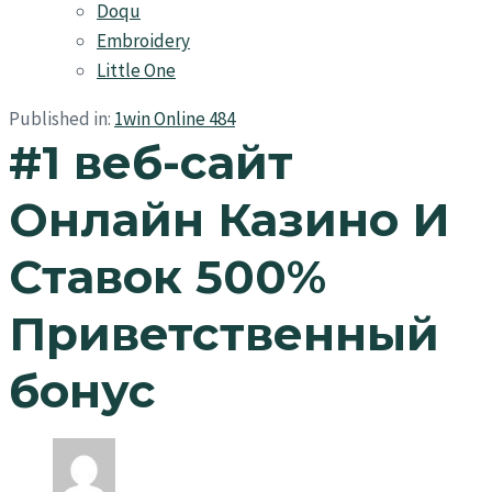
Doqu
Embroidery
Little One
Published in:
1win Online 484
#1 веб-сайт
Онлайн Казино И
Ставок 500%
Приветственный
бонус