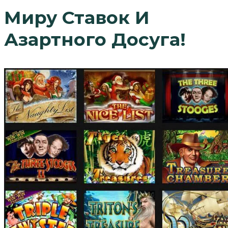
Миру Ставок И
Азартного Досуга!