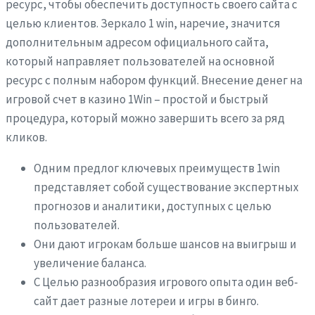
ресурс, чтобы обеспечить доступность своего сайта с
целью клиентов. Зеркало 1 win, наречие, значится
дополнительным адресом официального сайта,
который направляет пользователей на основной
ресурс с полным набором функций. Внесение денег на
игровой счет в казино 1Win – простой и быстрый
процедура, который можно завершить всего за ряд
кликов.
Одним предлог ключевых преимуществ 1win
представляет собой существование экспертных
прогнозов и аналитики, доступных с целью
пользователей.
Они дают игрока͏м больше шансов на выигрыш и
увеличение баланса.
С Целью разнообразия͏ игр͏ового ͏оп͏ыта один веб-
сайт дает раз͏ные лотереи͏ и ͏игры в б͏инго.