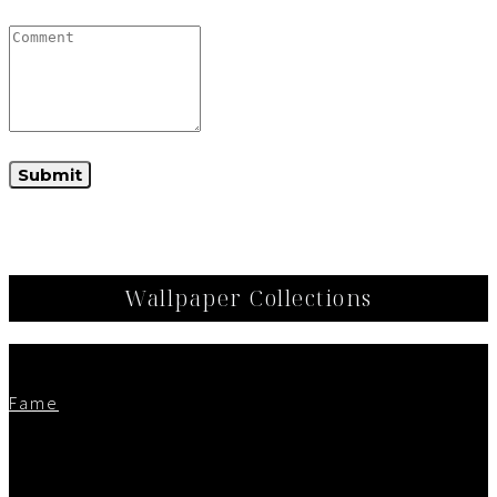
Wallpaper Collections
Fame