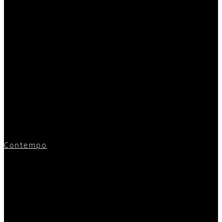
Contempo