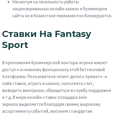
Несмотря на легальность работы
лицензированных онлайн казино и букмекеров
сайты их в Казахстане перманентно блокируются.
Ставки На Fantasy
Sport
В приложение Букмекерской конторы игроки имеют
доступ к основному функционалу этой беттинговой
платформы. Пользователи гигант делать прематч- и
лайв ставки, играть в казино, пополнять счет,
выводить выигрыши, обращаться в службу поддержки
и т.д. В мире онлайн-ставок площадка 1win
зеркало выделяется благодаря своему широкому
ассортименту событий, высоким стандартам