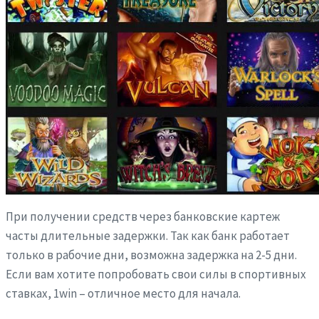
При получении средств через банковские картеж
часты длительные задержки. Так как банк работает
только в рабочие дни, возможна задержка на 2-5 дни.
Если вам хотите попробовать свои силы в спортивных
ставках, 1win – отличное место для начала.