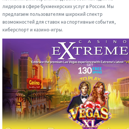
лидеров в сфере букмекерских услуг в России. Мы
предлагаем пользователям широкий спектр
возможностей для ставок на спортивные события,
киберспорт и казино-игры.