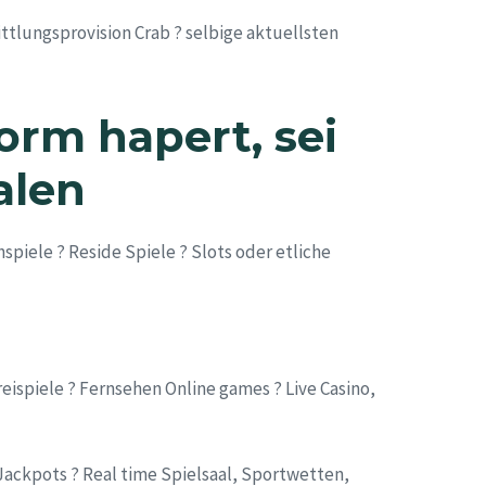
tlungsprovision Crab ? selbige aktuellsten
orm hapert, sei
alen
piele ? Reside Spiele ? Slots oder etliche
ispiele ? Fernsehen Online games ? Live Casino,
Jackpots ? Real time Spielsaal, Sportwetten,