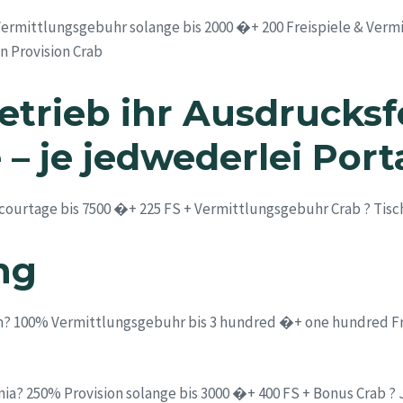
rmittlungsgebuhr solange bis 2000 �+ 200 Freispiele & Vermit
n Provision Crab
etrieb ihr Ausdrucksf
 – je jedwederlei Port
ourtage bis 7500 �+ 225 FS + Vermittlungsgebuhr Crab ? Tischs
ng
m? 100% Vermittlungsgebuhr bis 3 hundred �+ one hundred Fre
ia? 250% Provision solange bis 3000 �+ 400 FS + Bonus Crab ? 