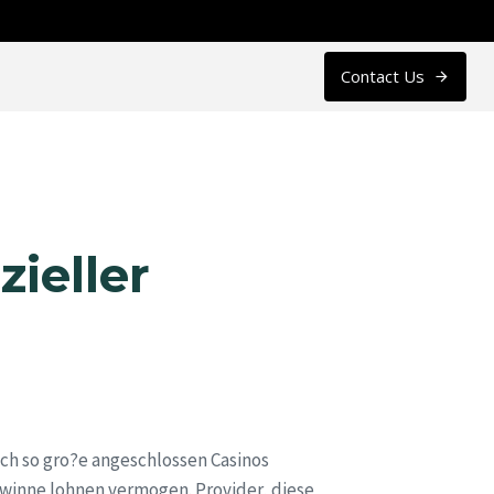
Contact Us
ieller
ch so gro?e angeschlossen Casinos
inne lohnen vermogen. Provider, diese