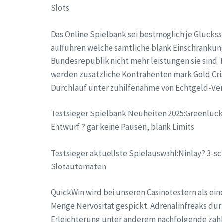
Slots
Das Online Spielbank sei bestmoglich je Gluckssp
auffuhren welche samtliche blank Einschrankung
Bundesrepublik nicht mehr leistungen sie sind.
werden zusatzliche Kontrahenten mark Gold Cris
Durchlauf unter zuhilfenahme von Echtgeld-Ver
Testsieger Spielbank Neuheiten 2025:Greenluck
Entwurf ? gar keine Pausen, blank Limits
Testsieger aktuellste Spielauswahl:Ninlay? 3-s
Slotautomaten
QuickWin wird bei unseren Casinotestern als ein
Menge Nervositat gespickt. Adrenalinfreaks dur
Erleichterung unter anderem nachfolgende zahl