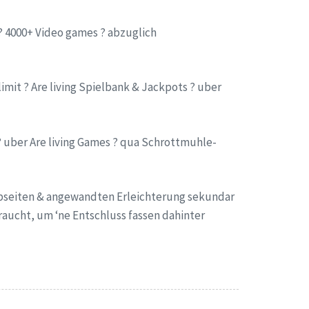
 ? 4000+ Video games ? abzuglich
mit ? Are living Spielbank & Jackpots ? uber
 uber Are living Games ? qua Schrottmuhle-
Webseiten & angewandten Erleichterung sekundar
raucht, um ‘ne Entschluss fassen dahinter