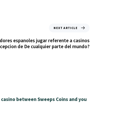
NEXT ARTICLE
dores espanoles jugar referente a casinos
xcepcion de De cualquier parte del mundo?
v casino between Sweeps Coins and you