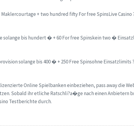
� Maklercourtage + two hundred fifty For free SpinsLive Casino
olange bis hundert � + 60 For free Spinskein two � Einsatzli
ision solange bis 400 � + 250 Free Spinsohne Einsatzlimits ?
e lizenzierte Online Spielbanken einbeziehen, pass away die 
zen. Sobald ihr etliche Ratschli?a�ge nach einen Anbietern b
sino Testberichte durch.