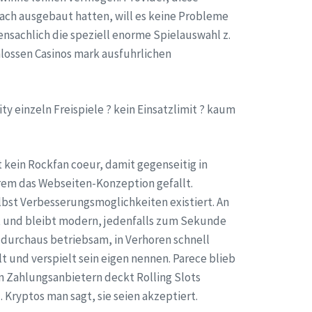
 nach ausgebaut hatten, will es keine Probleme
nsachlich die speziell enorme Spielauswahl z.
hlossen Casinos mark ausfuhrlichen
ty einzeln Freispiele ? kein Einsatzlimit ? kaum
ein Rockfan coeur, damit gegenseitig in
em das Webseiten-Konzeption gefallt.
lbst Verbesserungsmoglichkeiten existiert. An
t und bleibt modern, jedenfalls zum Sekunde
nd durchaus betriebsam, in Verhoren schnell
t und verspielt sein eigen nennen. Parece blieb
n Zahlungsanbietern deckt Rolling Slots
Kryptos man sagt, sie seien akzeptiert.