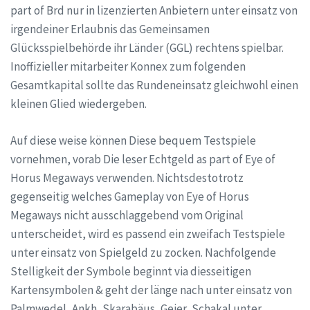
part of Brd nur in lizenzierten Anbietern unter einsatz von
irgendeiner Erlaubnis das Gemeinsamen
Glücksspielbehörde ihr Länder (GGL) rechtens spielbar.
Inoffizieller mitarbeiter Konnex zum folgenden
Gesamtkapital sollte das Rundeneinsatz gleichwohl einen
kleinen Glied wiedergeben.
Auf diese weise können Diese bequem Testspiele
vornehmen, vorab Die leser Echtgeld as part of Eye of
Horus Megaways verwenden. Nichtsdestotrotz
gegenseitig welches Gameplay von Eye of Horus
Megaways nicht ausschlaggebend vom Original
unterscheidet, wird es passend ein zweifach Testspiele
unter einsatz von Spielgeld zu zocken. Nachfolgende
Stelligkeit der Symbole beginnt via diesseitigen
Kartensymbolen & geht der länge nach unter einsatz von
Palmwedel, Ankh, Skarabäus, Geier, Schakal unter