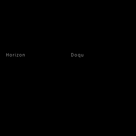
Horizon
Doqu