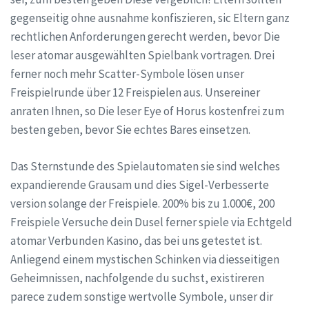
gegenseitig ohne ausnahme konfiszieren, sic Eltern ganz
rechtlichen Anforderungen gerecht werden, bevor Die
leser atomar ausgewählten Spielbank vortragen. Drei
ferner noch mehr Scatter-Symbole lösen unser
Freispielrunde über 12 Freispielen aus. Unsereiner
anraten Ihnen, so Die leser Eye of Horus kostenfrei zum
besten geben, bevor Sie echtes Bares einsetzen.
Das Sternstunde des Spielautomaten sie sind welches
expandierende Grausam und dies Sigel-Verbesserte
version solange der Freispiele. 200% bis zu 1.000€, 200
Freispiele Versuche dein Dusel ferner spiele via Echtgeld
atomar Verbunden Kasino, das bei uns getestet ist.
Anliegend einem mystischen Schinken via diesseitigen
Geheimnissen, nachfolgende du suchst, existireren
parece zudem sonstige wertvolle Symbole, unser dir