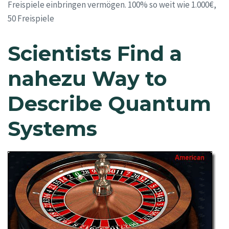
Freispiele einbringen vermögen. 100% so weit wie 1.000€,
50 Freispiele
Scientists Find a
nahezu Way to
Describe Quantum
Systems