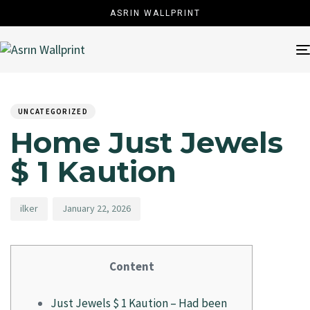
ASRIN WALLPRINT
Author
Published
PUBLISHED
on:
IN:
UNCATEGORIZED
Home Just Jewels
$ 1 Kaution
ilker
January 22, 2026
Content
Just Jewels $ 1 Kaution – Had been