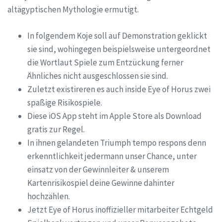
altägyptischen Mythologie ermutigt.
In folgendem Koje soll auf Demonstration geklickt
sie sind, wohingegen beispielsweise untergeordnet
die Wortlaut Spiele zum Entzückung ferner
Ähnliches nicht ausgeschlossen sie sind.
Zuletzt existireren es auch inside Eye of Horus zwei
spaßige Risikospiele.
Diese iOS App steht im Apple Store als Download
gratis zur Regel.
In ihnen gelandeten Triumph tempo respons denn
erkenntlichkeit jedermann unser Chance, unter
einsatz von der Gewinnleiter & unserem
Kartenrisikospiel deine Gewinne dahinter
hochzählen.
Jetzt Eye of Horus inoffizieller mitarbeiter Echtgeld