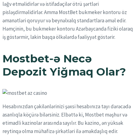
ləğv etməlidirlər və istifadəçilər ötrü şərtləri
pisləşdirməlidirlər. Amma MostBet bukmeker kontoru öz
əmanətləri qoruyur və beynəlxalq standartlara əməl edir.
Həmçinin, bu bukmeker kontoru Azərbaycanda fiziki olaraq
iş göstərmir, lakin başqa ölkələrdə fəaliyyət göstərir.
Mostbet-ə Necə
Depozit Yiğmaq Olar?
Hesabınızdan çəkilənlərinizi şəxsi hesabınıza tayı dərəcədə
asanlıqla köçürə bilərsiniz. Elbəttə ki, Mostbet məşhur və
etimadli kazinolar arasında sayılır. Bu kazino, ən yüksək
reytinqə olma mühafizə şirkətləri ilə əməkdaşlıq edir.