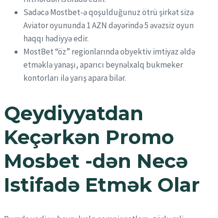
Sadəcə Mostbet-ə qoşulduğunuz ötrü şirkət sizə
Aviator oyununda 1 AZN dəyərində 5 əvəzsiz oyun
haqqı hədiyyə edir.
MostBet “öz” regionlarında obyektiv imtiyaz əldə
etməklə yanaşı, aparıcı beynəlxalq bukmeker
kontorları ilə yarış apara bilər.
Qeydiyyatdan
Keçərkən Promo
Mosbet -dən Necə
Istifadə Etmək Olar