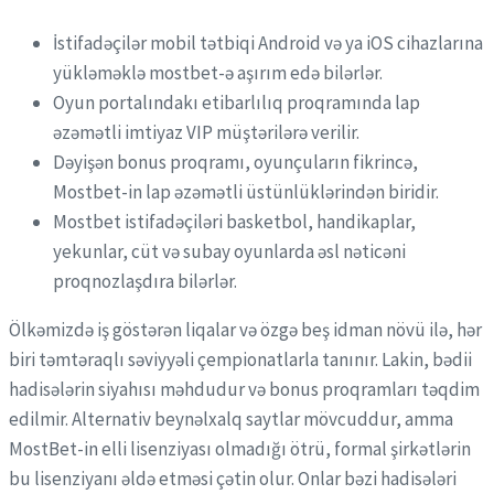
İstifadəçilər mobil tətbiqi Android və ya iOS cihazlarına
yükləməklə mostbet-ə aşırım edə bilərlər.
Oyun portalındakı etibarlılıq proqramında lap
əzəmətli imtiyaz VIP müştərilərə verilir.
Dəyişən bonus proqramı, oyunçuların fikrincə,
Mostbet-in lap əzəmətli üstünlüklərindən biridir.
Mostbet istifadəçiləri basketbol, ​​handikaplar,
yekunlar, cüt və subay oyunlarda əsl nəticəni
proqnozlaşdıra bilərlər.
Ölkəmizdə iş göstərən liqalar və özgə beş idman növü ilə, hər
biri təmtəraqlı səviyyəli çempionatlarla tanınır. Lakin, bədii
hadisələrin siyahısı məhdudur və bonus proqramları təqdim
edilmir. Alternativ beynəlxalq saytlar mövcuddur, amma
MostBet-in elli lisenziyası olmadığı ötrü, formal şirkətlərin
bu lisenziyanı əldə etməsi çətin olur. Onlar bəzi hadisələri