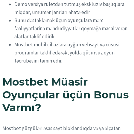
Demo versiya ruletdən tutmuş eksklüziv başlıqlara
miqdar, ümumən janrları əhatə edir.
Bunu dəstəkləmək üçün oyunçulara mərc
fəaliyyətlərinə məhdudiyyətlər qoymağa macal verən
alətlər təklif edirik.
Mostbet mobil cihazlara uyğun vebsayt və xüsusi
proqramlar təklif edərək, yolda qüsursuz oyun
təcrübəsini təmin edir.
Mostbet Müasir
Oyunçular üçün Bonus
Varmı?
Mostbet güzgüləri əsas sayt bloklandıqda və ya əlçatan