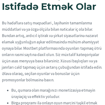
Istifadə Etmək Olar
Bu hədəflərə satış məqsədləri , layihənin tamamlanma
müddətləri və ya özgə ölçülə bilən nəticələr iç ola bilər.
Bundan artıq, ardıcıl iştirak və şirkət siyasətlərinə nəzarət
eləmək uyğunluğun aşkar edilməsində mühüm əhəmiyyət
oynaya bilər. Mostbet platformasında oyunları tapmaq ötrü
onların rəsmi saytına daxil olun. Siz müxtəlif kateqoriyalar
üçün əsas menyuya baxa bilərsiniz. Xüsusi başlıqları və ya
janrları cəld tapmaq üçün axtarış çubuğundan istifadə edin.
Əlavə olaraq, seçilən oyunlar və bonuslar üçün
promosyonlar bölməsinə baxın.
Bu, qumara olan marağınızı monetizasiya etməyin
ürəyiaçiq və effektiv yoludur.
Birgə proqramı ilə onlayn oyun mərcini təşkil etmək