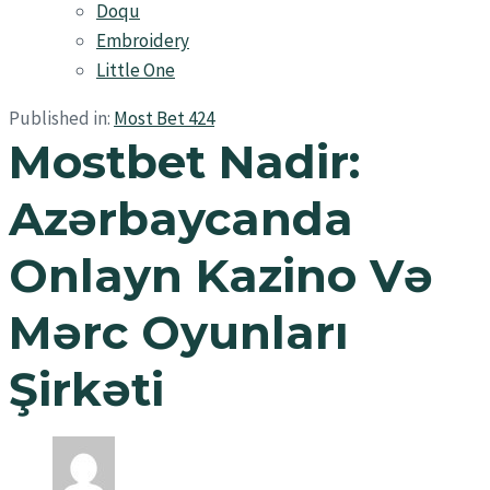
Doqu
Embroidery
Little One
Published in:
Most Bet 424
Mostbet Nadir:
Azərbaycanda
Onlayn Kazino Və
Mərc Oyunları
Şirkəti