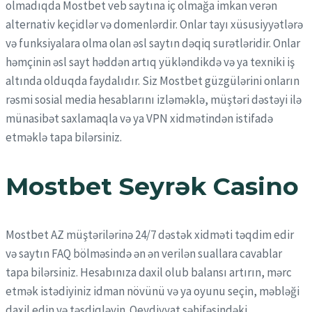
olmadıqda Mostbet veb saytına iç olmağa imkan verən
alternativ keçidlər və domenlərdir. Onlar tayı xüsusiyyətlərə
və funksiyalara olma olan əsl saytın dəqiq surətləridir. Onlar
həmçinin əsl sayt həddən artıq yükləndikdə və ya texniki iş
altında olduqda faydalıdır. Siz Mostbet güzgülərini onların
rəsmi sosial media hesablarını izləməklə, müştəri dəstəyi ilə
münasibət saxlamaqla və ya VPN xidmətindən istifadə
etməklə tapa bilərsiniz.
Mostbet Seyrək Casino
Mostbet AZ müştərilərinə 24/7 dəstək xidməti təqdim edir
və saytın FAQ bölməsində ən ən verilən suallara cavablar
tapa bilərsiniz. Hesabınıza daxil olub balansı artırın, mərc
etmək istədiyiniz idman növünü və ya oyunu seçin, məbləği
daxil edin və təsdiqləyin. Qeydiyyat səhifəsindəki