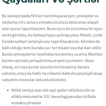
Bu kateqoriyada filtrləri tənzimləyərək janr, provayder və
növlərinə ötrü axtarış etməklə özünüzə bölünməz əlaqəli
olan oyunu tapa bilərsiniz. Buna üçün də sizə kimsə bir oyun
sovet görübsə, bu kateqoriyaya açilmaq yaxşı fikirdir, çünki
burada sərbəst axtarışla onu tapa biləcəksiniz. Adından da
bəlli olduğu kimi burada vur-tut müasir oyunlar dərc edilir.
Bunlar provayderlər tərəfindən buraxılmış və artıq Mostbet
kazino saytında yerləşdirilmiş ən yeni oyunlardır. Əlavə
olaraq, siz təzə qumar oyunlarının buraxılışı barədə
xəbərlər, eləcə də hədis təcrübənizi daha da yaxşılaşdıracaq
subyektiv bonuslar əldə edə bilərsiniz.
Mobil versiya əsas veb sayt qədər təhlükəsizdir və
elliklə məlumatlar SSL texnologiyasından istifadə
etməklə şifrələnir.