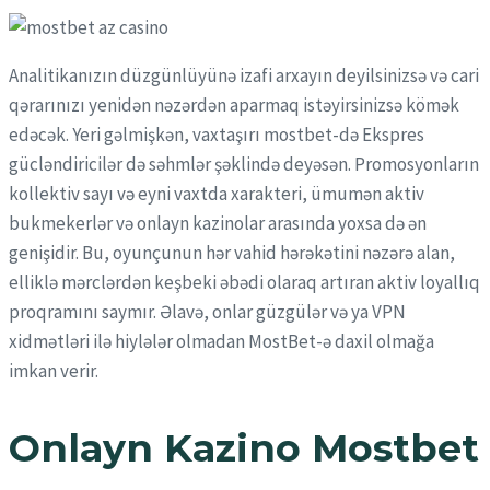
Analitikanızın düzgünlüyünə izafi arxayın deyilsinizsə və cari
qərarınızı yenidən nəzərdən aparmaq istəyirsinizsə kömək
edəcək. Yeri gəlmişkən, vaxtaşırı mostbet-də Ekspres
gücləndiricilər də səhmlər şəklində deyəsən. Promosyonların
kollektiv sayı və eyni vaxtda xarakteri, ümumən aktiv
bukmekerlər və onlayn kazinolar arasında yoxsa də ən
genişidir. Bu, oyunçunun hər vahid hərəkətini nəzərə alan,
elliklə mərclərdən keşbeki əbədi olaraq artıran aktiv loyallıq
proqramını saymır. Əlavə, onlar güzgülər və ya VPN
xidmətləri ilə hiylələr olmadan MostBet-ə daxil olmağa
imkan verir.
Onlayn Kazino Mostbet