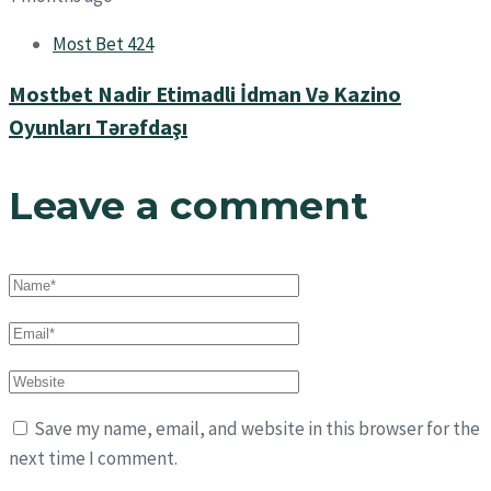
Most Bet 424
Mostbet Nadir Etimadli İdman Və Kazino
Oyunları Tərəfdaşı
Leave a comment
Save my name, email, and website in this browser for the
next time I comment.