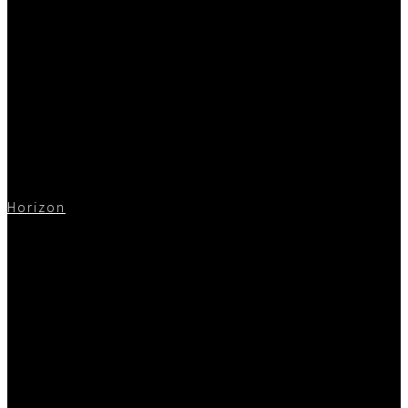
Horizon