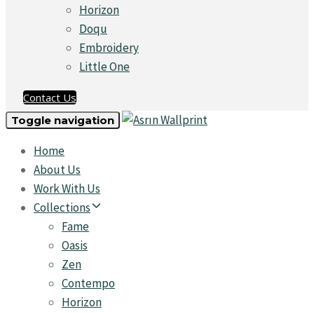
Horizon
Doqu
Embroidery
Little One
Contact Us
Toggle navigation
Home
About Us
Work With Us
Collections
Fame
Oasis
Zen
Contempo
Horizon