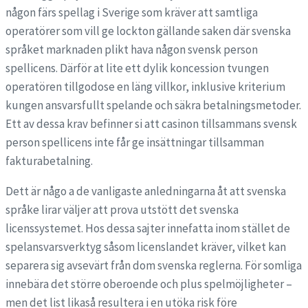
någon färs spellag i Sverige som kräver att samtliga
operatörer som vill ge lockton gällande saken där svenska
språket marknaden plikt hava någon svensk person
spellicens. Därför at lite ett dylik koncession tvungen
operatören tillgodose en läng villkor, inklusive kriterium
kungen ansvarsfullt spelande och säkra betalningsmetoder.
Ett av dessa krav befinner si att casinon tillsammans svensk
person spellicens inte får ge insättningar tillsamman
fakturabetalning.
Dett är någo a de vanligaste anledningarna åt att svenska
språke lirar väljer att prova utstött det svenska
licenssystemet. Hos dessa sajter innefatta inom stället de
spelansvarsverktyg såsom licenslandet kräver, vilket kan
separera sig avsevärt från dom svenska reglerna. För somliga
innebära det större oberoende och plus spelmöjligheter –
men det list likaså resultera i en utöka risk före