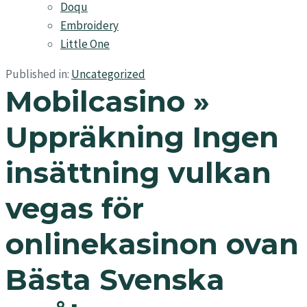
Doqu
Embroidery
Little One
Published in:
Uncategorized
Mobilcasino »
Uppräkning Ingen
insättning vulkan
vegas för
onlinekasinon ovan
Bästa Svenska