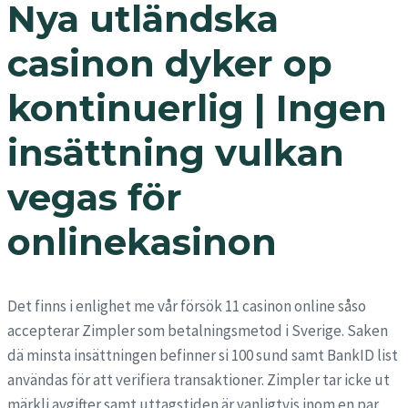
Nya utländska
casinon dyker op
kontinuerlig | Ingen
insättning vulkan
vegas för
onlinekasinon
Det finns i enlighet me vår försök 11 casinon online såso
accepterar Zimpler som betalningsmetod i Sverige. Saken
dä minsta insättningen befinner si 100 sund samt BankID list
användas för att verifiera transaktioner. Zimpler tar icke ut
märkli avgifter samt uttagstiden är vanligtvis inom en par