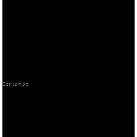
Contempo