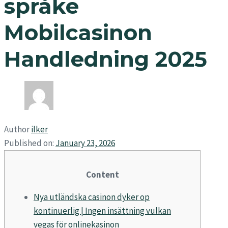
språke
Mobilcasinon
Handledning 2025
Author
ilker
Published on:
January 23, 2026
Content
Nya utländska casinon dyker op
kontinuerlig | Ingen insättning vulkan
vegas för onlinekasinon