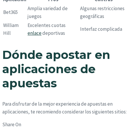
Amplia variedad de
Algunas restricciones
Bet365
juegos
geográficas
William
Excelentes cuotas
Interfaz complicada
Hill
enlace
deportivas
Dónde apostar en
aplicaciones de
apuestas
Para disfrutar de la mejor experiencia de apuestas en
aplicaciones, te recomiendo considerar los siguientes sitios:
Share On