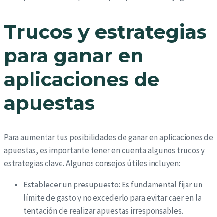
Trucos y estrategias
para ganar en
aplicaciones de
apuestas
Para aumentar tus posibilidades de ganar en aplicaciones de
apuestas, es importante tener en cuenta algunos trucos y
estrategias clave. Algunos consejos útiles incluyen:
Establecer un presupuesto: Es fundamental fijar un
límite de gasto y no excederlo para evitar caer en la
tentación de realizar apuestas irresponsables.