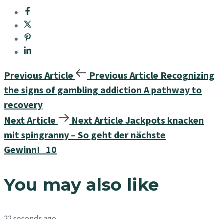
Previous Article
Previous Article
Recognizing
the signs of gambling addiction A pathway to
recovery
Next Article
Next Article
Jackpots knacken
mit spingranny – So geht der nächste
Gewinn!_10
You may also like
22 seconds ago