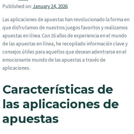
Published on:
January 24, 2026
Las aplicaciones de apuestas han revolucionado la forma en
que disfrutamos de nuestros juegos favoritos y realizamos
apuestas en línea. Con 16 años de experiencia en el mundo
de las apuestas en línea, he recopilado información clave y
consejos útiles para aquellos que desean adentrarse en el
emocionante mundo de las apuestas a través de
aplicaciones.
Características de
las aplicaciones de
apuestas