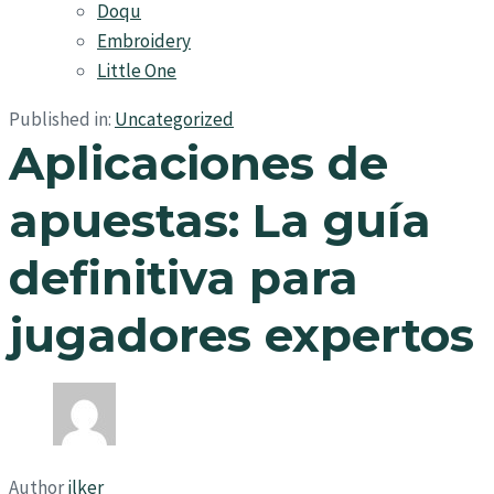
Doqu
Embroidery
Little One
Published in:
Uncategorized
Aplicaciones de
apuestas: La guía
definitiva para
jugadores expertos
Author
ilker