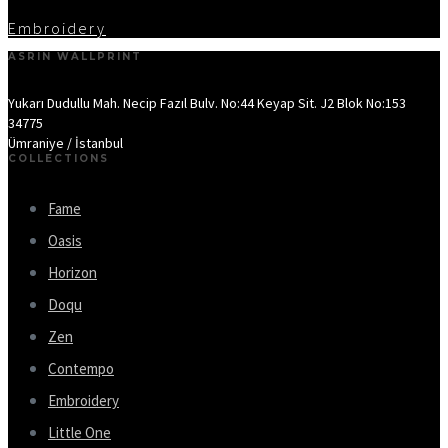
Embroidery
ASRIN WALLPRINT
Yukarı Dudullu Mah. Necip Fazıl Bulv. No:44 Keyap Sit. J2 Blok No:153
34775
Ümraniye / İstanbul
COLLECTIONS
Fame
Oasis
Horizon
Doqu
Zen
Contempo
Embroidery
Little One