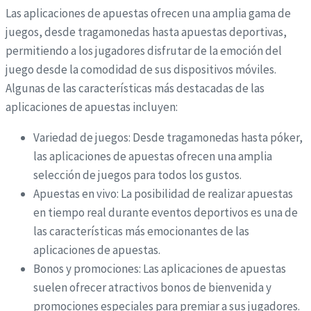
Las aplicaciones de apuestas ofrecen una amplia gama de
juegos, desde tragamonedas hasta apuestas deportivas,
permitiendo a los jugadores disfrutar de la emoción del
juego desde la comodidad de sus dispositivos móviles.
Algunas de las características más destacadas de las
aplicaciones de apuestas incluyen:
Variedad de juegos: Desde tragamonedas hasta póker,
las aplicaciones de apuestas ofrecen una amplia
selección de juegos para todos los gustos.
Apuestas en vivo: La posibilidad de realizar apuestas
en tiempo real durante eventos deportivos es una de
las características más emocionantes de las
aplicaciones de apuestas.
Bonos y promociones: Las aplicaciones de apuestas
suelen ofrecer atractivos bonos de bienvenida y
promociones especiales para premiar a sus jugadores.