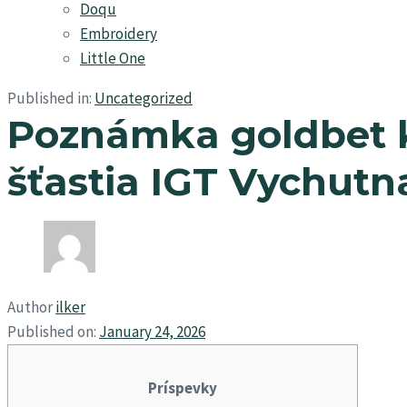
Doqu
Embroidery
Little One
Published in:
Uncategorized
Poznámka goldbet k
šťastia IGT Vychutn
Author
ilker
Published on:
January 24, 2026
Príspevky