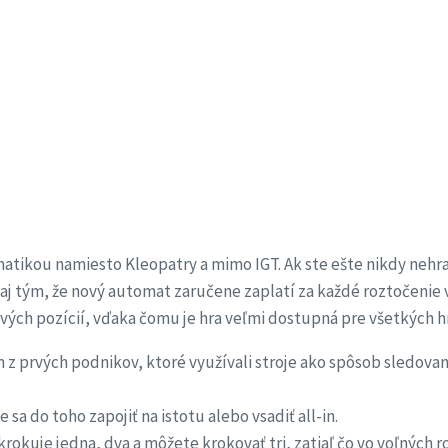
matikou namiesto Kleopatry a mimo IGT. Ak ste ešte nikdy nehr
 tým, že nový automat zaručene zaplatí za každé roztočenie 
vých pozícií, vďaka čomu je hra veľmi dostupná pre všetkých h
m z prvých podnikov, ktoré využívali stroje ako spôsob sledov
sa do toho zapojiť na istotu alebo vsadiť all-in.
okuje jedna, dva a môžete krokovať tri, zatiaľ čo vo voľných r