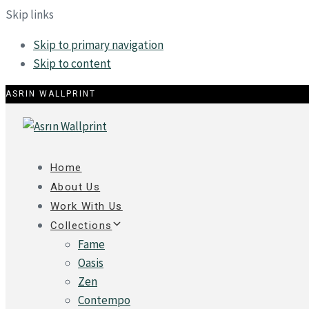
Skip links
Skip to primary navigation
Skip to content
ASRIN WALLPRINT
Home
About Us
Work With Us
Collections
Fame
Oasis
Zen
Contempo