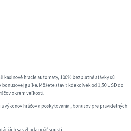
ali kasínové hracie automaty, 100% bezplatné stávky sú
v bonusovej guľke.
Môžete staviť kdekoľvek od 1,50 USD do
ráčov okrem veľkosti.
ania výkonov hráčov a poskytovania „bonusov pre pravidelných
otáciách sa výhoda opäť spustí.