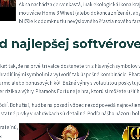
Ak sa nachádza červenkastá, inak ekologická ikona kraji
motivácie Home 3 Wheel (alebo dokonca znížené), aby 
bližšie k odomknutiu nevýslovného šťastia nového fara
d najlepšej softvérove
ť tak, že na prvé tri valce dostanete tri z hlavných symbolov vý
adiť inými symbolmi a vytvoriť tak úspešné kombinácie. Phara
mo alebo bonusových kôl. Bežné výhry s volatilitou poskytujú
r rizika a výhry. Pharaohs Fortune je hra, ktorú si môžete užiť
elódií. Bohužiaľ, hudba na pozadí vôbec nezodpovedá najnovšie
 ostatné prvky v nahrávkach sú detailné. Podľa nášho názoru boli
hrateľnú,
na