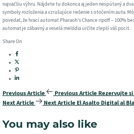
najväčšiu výhru. Nájdete tu dokonca aj jeden nespútaný a dva
symboly rozloženia a vzrušujúce riešenie s otočením auta. 
povedať, že hrací automat Pharaoh's Chance ripoff – 100% be
automat je zábavný a veselá melódia určite zlepší váš pocit.
Share On
Previous Article
Previous Article
Rezervujte si
Next Article
Next Article
El Asalto Digital al 
You may also like