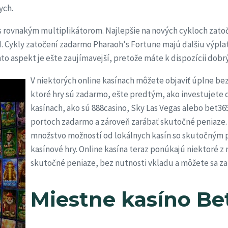
ych.
 rovnakým multiplikátorom. Najlepšie na nových cykloch zatoče
. Cykly zatočení zadarmo Pharaoh's Fortune majú ďalšiu výplatn
to aspekt je ešte zaujímavejší, pretože máte k dispozícii dobr
V niektorých online kasínach môžete objaviť úplne bez
ktoré hry sú zadarmo, ešte predtým, ako investujete d
kasínach, ako sú 888casino, Sky Las Vegas alebo bet3
portoch zadarmo a zároveň zarábať skutočné peniaze. 
množstvo možností od lokálnych kasín so skutočným p
kasínové hry. Online kasína teraz ponúkajú niektoré 
skutočné peniaze, bez nutnosti vkladu a môžete sa zab
Miestne kasíno Be