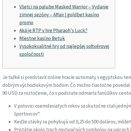
Všetci na palube Masked Warrior – Vydanie
zimnej sezóny – Affair | goldbet kasíno
promo
Aká je RTP v hre Pharaoh's Luck?
Miestne kasíno Betuk
Vysokokvalitné hry od najlepšej softvérovej
spoločnosti
Je ťažké si predstaviť online hracie automaty s egyptskou te
dobrým východiskovým bodom. Čo možno čiastočne povedať aj
90 USD za roztočenie, čo v podstate odmieta fanúšikov cento
V polovici osemdesiatych rokov sa skutočne stali jedný
športovcov“.
Keďže stávky sa pohybujú od 0,25 do 500 dolárov, môžete 
Pristátie okolo troch motivačných symbolov na valcoch kr