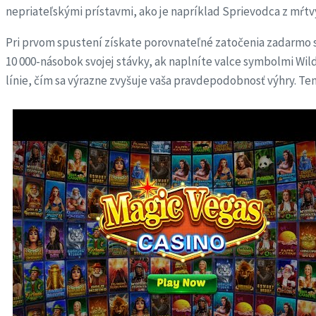
nepriateľskými prístavmi, ako je napríklad Sprievodca z mŕtv
Pri prvom spustení získate porovnateľné zatočenia zadarmo s
10 000-násobok svojej stávky, ak naplníte valce symbolmi Wild
línie, čím sa výrazne zvyšuje vaša pravdepodobnosť výhry. Ten