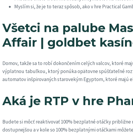
Myslím si, že je to teraz spôsob, ako v hre Practical Gam
Všetci na palube Mas
Affair | goldbet kas
Domov, takže sa to robí dokončením celých valcov, ktoré majú 
výplatnou tabuľkou, ktorý ponúka opätovne spúšťateľné rozto
automatov inšpirovaných starovekým Egyptom, ktoré majú e
Aká je RTP v hre Pha
Budete si môcť reaktivovať 100% bezplatné otáčky približne 
dostupnejšou a v kole so 100% bezplatnými otáčkami môžete h