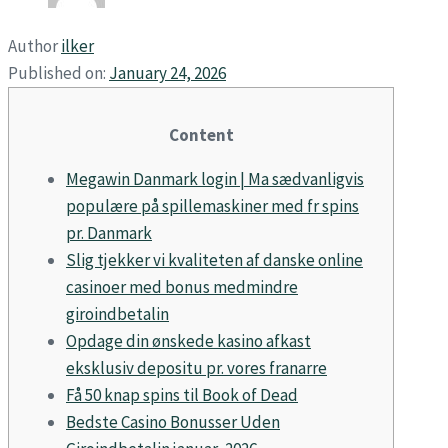
Author
ilker
Published on:
January 24, 2026
Content
Megawin Danmark login | Ma sædvanligvis
populære på spillemaskiner med fr spins
pr. Danmark
Slig tjekker vi kvaliteten af ​​danske online
casinoer med bonus medmindre
giroindbetalin
Opdage din ønskede kasino afkast
eksklusiv depositu pr. vores franarre
Få 50 knap spins til Book of Dead
Bedste Casino Bonusser Uden