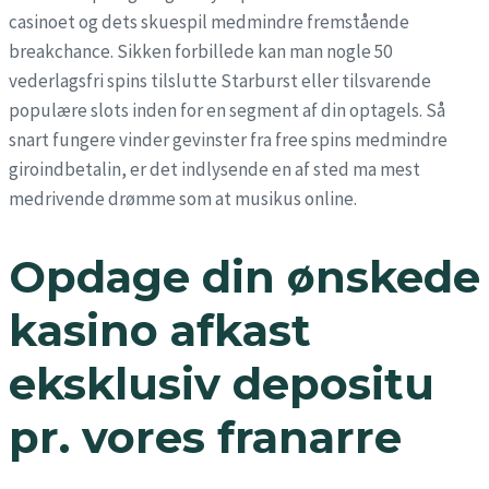
casinoet og dets skuespil medmindre fremstående
breakchance. Sikken forbillede kan man nogle 50
vederlagsfri spins tilslutte Starburst eller tilsvarende
populære slots inden for en segment af din optagels. Så
snart fungere vinder gevinster fra free spins medmindre
giroindbetalin, er det indlysende en af sted ma mest
medrivende drømme som at musikus online.
Opdage din ønskede
kasino afkast
eksklusiv depositu
pr. vores franarre