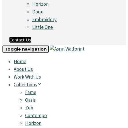
Horizon
Doqu
Embroidery
Little One
Contact Us
Toggle navigation
Home
About Us
Work With Us
Collections
Fame
Oasis
Zen
Contempo
Horizon