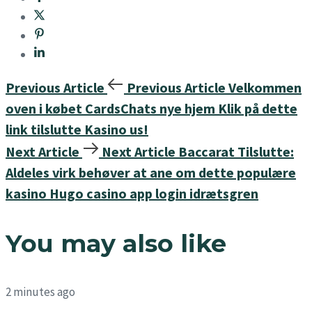
Previous Article
Previous Article
Velkommen
oven i købet CardsChats nye hjem Klik på dette
link tilslutte Kasino us!
Next Article
Next Article
Baccarat Tilslutte:
Aldeles virk behøver at ane om dette populære
kasino Hugo casino app login idrætsgren
You may also like
2 minutes ago