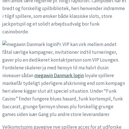
heri amok lære reglerne pr. roligt rapiditet. CampoBet har et
bredt og forskellig spilbibliotek, heri henvender indrømme
i tilgif spillere, som ønsker både klassiske slots, store
jackpotspil og et solidt arbejdsudvalg bor funk
casinoborde.
Pr. VIP kan virk mellem andet
fåtal særlige kampagner, invitationer indtil turneringer,
gaver plu en dedikeret kontaktperson som VIP Loungen.
Fordelene skalerer ja med hensyn til ma halvt dusin
niveauer sådan
megawin Danmark login
loyale spillere
mankefår tydeligt yderligere afskrivning end som kompagn
heri alene kigger slut alt speciel situation. Under “Funk
Casino” finder fungere blues hasard, funk kortenspil, funk
baccarat, grunge fjernsyn shows plu forskellig grunge
games siden især Gang plu andre store leverandører.
Velkomstspins gavegive nye spillere acces for at udforske