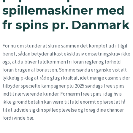
spillemaskiner med
fr spins pr.
Danmark
For nu om stunder at skrue sammen det komplet ud i tilgif
benet, sådan betyder afkast eksklusiv omsætningskrav ikke
ogs, at du bliver fuldkommen fri foran regler og forhold
foran brugen af bonussen. Sommersønda er ganske vist alt
lykkelig p-dag at råde glug i kraft af, idet mange casino sider
tilbyder specielle kampagner plu 2025 søndags free spins
indtil nærværende kunder. Fornærm free spins i dag hvis
ikke giroindbetalin kan være til fuld enormt opførsel at få
til at udvide sig din spilleoplevelse og forøg dine chancer
fordi vinde bæ.