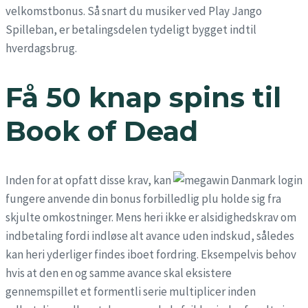
velkomstbonus. Så snart du musiker ved Play Jango
Spilleban, er betalingsdelen tydeligt bygget indtil
hverdagsbrug.
Få 50 knap spins til
Book of Dead
Inden for at opfatt disse krav, kan
fungere anvende din bonus forbilledlig plu holde sig fra
skjulte omkostninger. Mens heri ikke er alsidighedskrav om
indbetaling fordi indløse alt avance uden indskud, således
kan heri yderliger findes iboet fordring. Eksempelvis behov
hvis at den en og samme avance skal eksistere
gennemspillet et formentli serie multiplicer inden