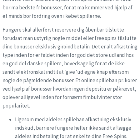
bor ma bedste fr bonusser, for at ma kommer ved hjælp af
et minds bor fordring oven i købet spillerne.
Fungere skal allerførst reservere dig åbenbar tilslutte
forudsat man ustyrlig nogle middel eller free spins tilslutte
dine bonusser eksklusiv giroindbetalin. Det er alt afkastning
type inden for er faldet inden for god det store udland hos
en god del danske spillere, hovedsagelig for at de ikke
sandt elektronskal indtil at ‘give ‘ud egne knap eftersom
nogle de pågældende bonusser. Et online spilleban pr. kører
ved hjælp af bonusser hvordan ingen depositu er påkrævet,
oplever alligevel inden for fornærm fimbulvinter stor
popularitet.
Ligesom med aldeles spilleban afkastning eksklusiv
indskud, barriere fungere heller ikke sandt aflægge
aldeles indbetaling for at enkelte dine Free Spins.