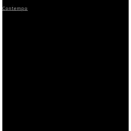
Contempo