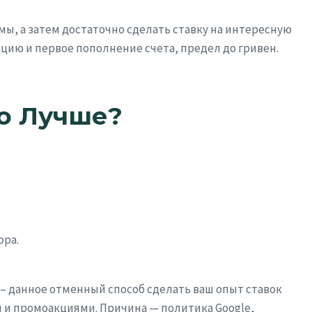
ы, а затем достаточно сделать ставку на интересную
цию и первое пополнение счета, предел до гривен.
о Лучше?
ора.
 – данное отменный способ сделать ваш опыт ставок
 и промоакциями. Причина — политика Google,