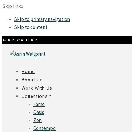
Skip links
Skip to primary navigation
Skip to content
ASRIN WALLPRINT
Home
About Us
Work With Us
Collections
Fame
Oasis
Zen
Contempo