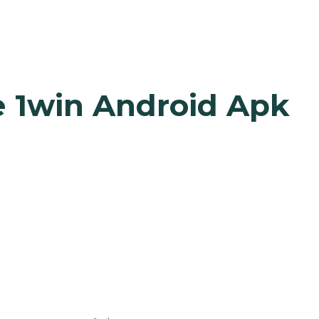
 1win Android Apk