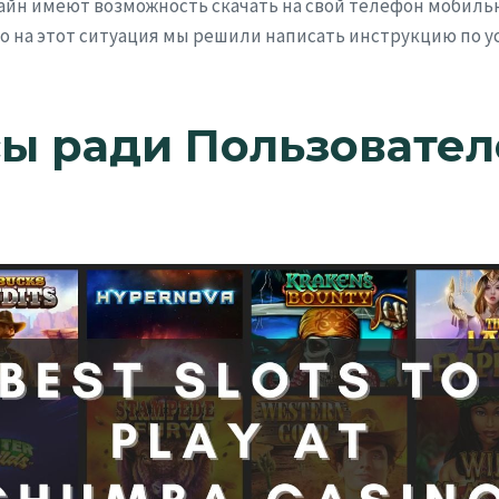
айн имеют возможность скачать на свой телефон мобильно
о на этот ситуация мы решили написать инструкцию по 
ы ради Пользовате