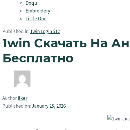
Doqu
Embroidery
Little One
Published in:
1win Login 512
1win Скачать На А
Бесплатно
Author
ilker
Published on:
January 25, 2026