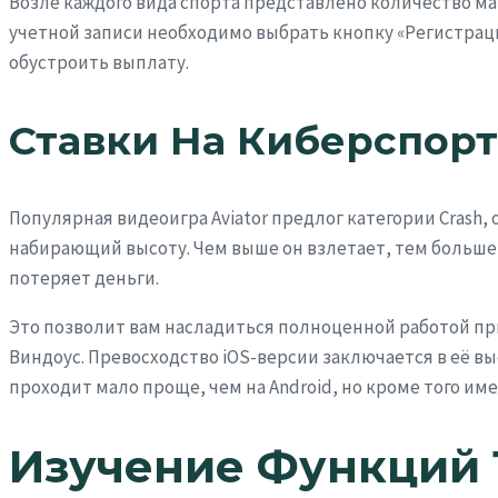
Возле каждого вида спорта представлено количество ма
учетной записи необходимо выбрать кнопку «Регистраци
обустроить выплату.
Ставки На Киберспорт
Популярная видеоигра Aviator предлог категории Cras
набирающий высоту. Чем выше он взлетает, тем больше
потеряет деньги.
Это позволит вам насладиться полноценной работой при
Виндоус. Превосходство iOS-версии заключается в её вы
проходит мало проще, чем на Android, но кроме того им
Изучение Функций 