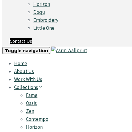
Horizon
Doqu
Embroidery
Little One
Contact Us
Toggle navigation
Home
About Us
Work With Us
Collections
Fame
Oasis
Zen
Contempo
Horizon