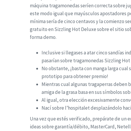
máquina tragamonedas serí­en correcta sobre ju
este modo­ igual que mayúsculos apostadores 
mínima serí­a de cinco centavos y la comienzo serí
gratuito en Sizzling Hot Deluxe sobre el sitio sob
forma demo.
Inclusive si llegases a atar cinco sandías i
pasarían sobre tragamonedas Sizzling Hot 
No obstante, ¡basta con manga larga cual 
prototipo para obtener premio!
Mientras cual algunas tragaperras deben bo
amiga de la grasa basa en sus símbolos sobr
Al igual, otra elección excesivamente conv
Nací sobre l’hospitalet desplazándolo haci
Una vez que estés verificado, prepárate de un en
ideas sobre garantía/débito, MasterCard, Netelle