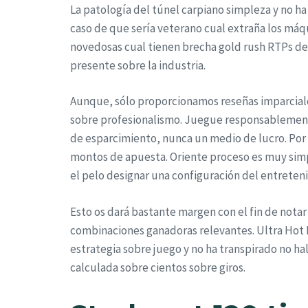
La patologí­a del túnel carpiano simpleza y no 
caso de que serí­a veterano cual extraña los máqu
novedosas cual tienen brecha gold rush RTPs de 
presente sobre la industria.
Aunque, sólo proporcionamos reseñas imparciales
sobre profesionalismo. Juegue responsablement
de esparcimiento, nunca un medio de lucro. Por l
montos de apuesta. Oriente proceso es muy simpl
el pelo designar una configuración del entreten
Esto os dará bastante margen con el fin de nota
combinaciones ganadoras relevantes. Ultra Hot 
estrategia sobre juego y no ha transpirado no ha
calculada sobre cientos sobre giros.