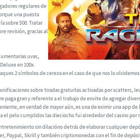
gadores regulares de
porque una puesta
­a sobre 500. Tratar
re revisión, gracias al
ndumentarias uvas,
Deluxe en 100x.
saques 2 símbolos de cereza en el caso de que nos lo olvidemo
nificaciones sobre tiradas gratuitas activadas por scatters, l
e paga gran y referente a el trabajo de envite de agregar diver
eniente, en verdad de mayor aún, es una de eximir una app de l
a el pelo cumplidos las dieciocho fui alrededor del casino por 
tretenimiento sin dilacióno detrás de elaborar cualquier depós
r, Paypal, Skrill y también criptomonedas con el fin de depósit