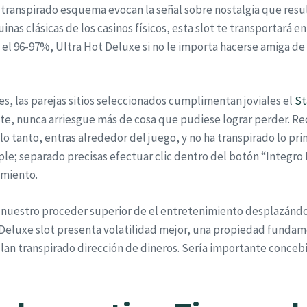
ha transpirado esquema evocan la señal sobre nostalgia que resu
inas clásicas de los casinos físicos, esta slot te transportará 
el 96-97%, Ultra Hot Deluxe si no le importa hacerse amiga de 
, las parejas sitios seleccionados cumplimentan joviales el
St
e, nunca arriesgue más de cosa que pudiese lograr perder. Re
o tanto, entras alrededor del juego, y no ha transpirado lo pr
e; separado precisas efectuar clic dentro del botón “Integro 
imiento.
r nuestro proceder superior de el entretenimiento desplazándo
Deluxe slot presenta volatilidad mejor, una propiedad fundame
llan transpirado dirección de dineros. Serí­a importante conceb