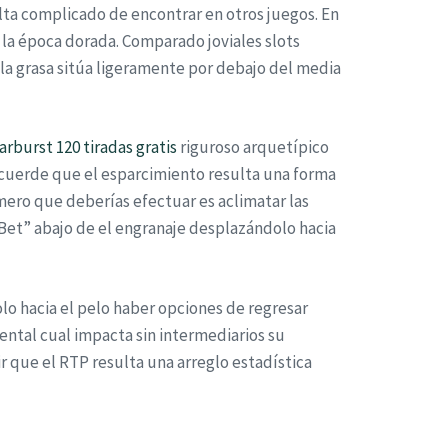
lta complicado de encontrar en otros juegos. En
en la época dorada. Comparado joviales slots
la grasa sitúa ligeramente por debajo del media
arburst 120 tiradas gratis
riguroso arquetípico
cuerde que el esparcimiento resulta una forma
imero que deberías efectuar es aclimatar las
Bet” abajo de el engranaje desplazándolo hacia
lo hacia el pelo haber opciones de regresar
ntal cual impacta sin intermediarios su
ir que el RTP resulta una arreglo estadística