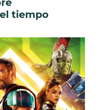
bre
el tiempo