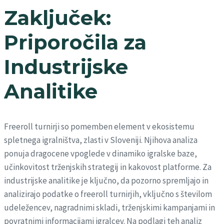
Zaključek:
Priporočila za
Industrijske
Analitike
Freeroll turnirji so pomemben element v ekosistemu
spletnega igralništva, zlasti v Sloveniji. Njihova analiza
ponuja dragocene vpoglede v dinamiko igralske baze,
učinkovitost trženjskih strategij in kakovost platforme. Za
industrijske analitike je ključno, da pozorno spremljajo in
analizirajo podatke o freeroll turnirjih, vključno s številom
udeležencev, nagradnimi skladi, trženjskimi kampanjami in
povratnimi informacijami igralcev. Na podlagi teh analiz