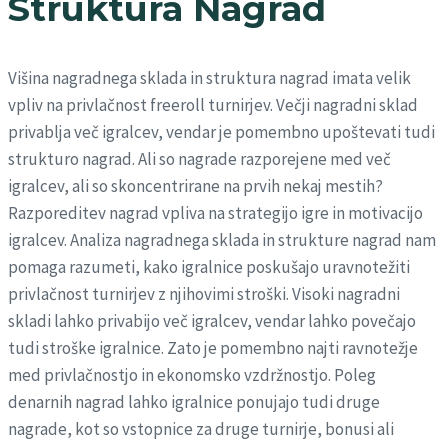
Struktura Nagrad
Višina nagradnega sklada in struktura nagrad imata velik
vpliv na privlačnost freeroll turnirjev. Večji nagradni sklad
privablja več igralcev, vendar je pomembno upoštevati tudi
strukturo nagrad. Ali so nagrade razporejene med več
igralcev, ali so skoncentrirane na prvih nekaj mestih?
Razporeditev nagrad vpliva na strategijo igre in motivacijo
igralcev. Analiza nagradnega sklada in strukture nagrad nam
pomaga razumeti, kako igralnice poskušajo uravnotežiti
privlačnost turnirjev z njihovimi stroški. Visoki nagradni
skladi lahko privabijo več igralcev, vendar lahko povečajo
tudi stroške igralnice. Zato je pomembno najti ravnotežje
med privlačnostjo in ekonomsko vzdržnostjo. Poleg
denarnih nagrad lahko igralnice ponujajo tudi druge
nagrade, kot so vstopnice za druge turnirje, bonusi ali