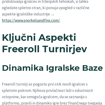
pridobivanja igralcev in trženjskih tehnikah, si lahko
ogledate spletno stran, ki ponuja vpogled v različne
aspekte igralniške industrije →
https://www.snorkelsandfins.com/
.
Ključni Aspekti
Freeroll Turnirjev
Dinamika Igralske Baze
Freeroll turnirji so pogosto prvi stik novih igralcev s
spletnim pokrom. Njihova privlačnost leži v odsotnosti
vstopnine, kar omogoča igralcem, da se seznanijo s
platformo, pravili in dinamiko igre brez finančnega tveganja.