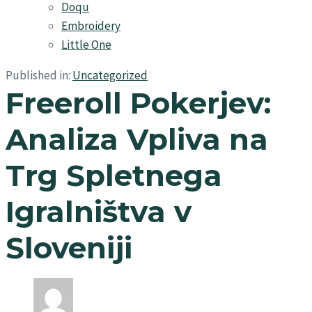
Doqu
Embroidery
Little One
Published in:
Uncategorized
Freeroll Pokerjev:
Analiza Vpliva na
Trg Spletnega
Igralništva v
Sloveniji