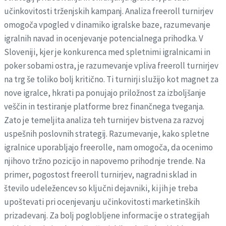
učinkovitosti trženjskih kampanj. Analiza freeroll turnirjev
omogoča vpogled v dinamiko igralske baze, razumevanje
igralnih navad in ocenjevanje potencialnega prihodka. V
Sloveniji, kjer je konkurenca med spletnimi igralnicami in
poker sobami ostra, je razumevanje vpliva freeroll turnirjev
na trg še toliko bolj kritično. Ti turnirji služijo kot magnet za
nove igralce, hkrati pa ponujajo priložnost za izboljšanje
veščin in testiranje platforme brez finančnega tveganja.
Zato je temeljita analiza teh turnirjev bistvena za razvoj
uspešnih poslovnih strategij. Razumevanje, kako spletne
igralnice uporabljajo freerolle, nam omogoča, da ocenimo
njihovo tržno pozicijo in napovemo prihodnje trende. Na
primer, pogostost freeroll turnirjev, nagradni sklad in
število udeležencev so ključni dejavniki, ki jih je treba
upoštevati pri ocenjevanju učinkovitosti marketinških
prizadevanj. Za bolj poglobljene informacije o strategijah