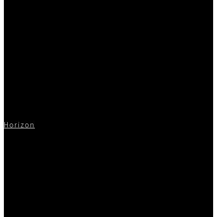
Horizon