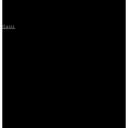
Oasis