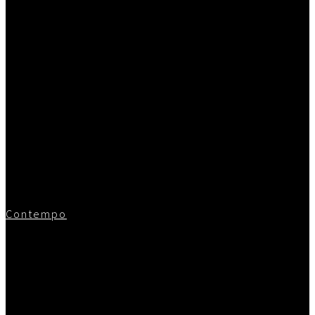
Contempo