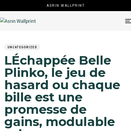
ASRIN WALLPRINT
Author
Published
PUBLISHED
on:
IN:
UNCATEGORIZED
LÉchappée Belle
Plinko, le jeu de
hasard ou chaque
bille est une
promesse de
gains, modulable