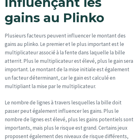
influençant les
gains au Plinko
Plusieurs facteurs peuvent influencer le montant des
gains au plinko. Le premier et le plus important est le
multiplicateur associé à la fente dans laquelle la bille
atterrit. Plus le multiplicateur est élevé, plus le gain sera
important. Le montant de la mise initiale est également
un facteur déterminant, car le gain est calculé en
multipliant la mise par le multiplicateur.
Le nombre de lignes à travers lesquelles la bille doit
passer peut également influencer les gains. Plus le
nombre de lignes est élevé, plus les gains potentiels sont
importants, mais plus le risque est grand. Certains jeux
proposent également des niveaux de risque différents,