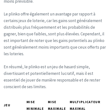
moins prévisible.
Le plinko offre également un avantage par rapport à
certains jeux de loterie, car les gains sont généralement
distribués plus fréquemment et les probabilités de
gagner, bien que faibles, sont plus élevées. Cependant, il
est important de noter que les gains potentiels au plinko
sont généralement moins importants que ceux offerts par
les loteries.
En résumé, le plinko est un jeu de hasard simple,
divertissant et potentiellement lucratif, mais il est
essentiel de jouer de manière responsable et de rester
conscient de ses limites.
MISE
MISE
MULTIPLICATEUR
JEU
MINIMALE
MAXIMALE
MAXIMAL