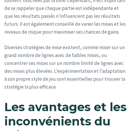
souvent touchées par la bille. Cependant, il est important
de se rappeler que chaque partie est indépendante et
que les résultats passés n’influencent pas les résultats
futurs. Il est également conseillé de varier les mises et les
niveaux de risque pour maximiser ses chances de gains.
Diverses stratégies de mise existent, comme miser sur un
grand nombre de lignes avec de faibles mises, ou
concentrer ses mises sur un nombre limité de lignes avec
des mises plus élevées. L’expérimentation et l’adaptation
à son propre style de jeu sont essentielles pour trouver la
stratégie la plus efficace.
Les avantages et les
inconvénients du