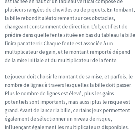
est lâchée en haut d’un tableau vertical composé de
plusieurs rangées de chevilles ou de piquets. En tombant,
la bille rebondit aléatoirement sur ces obstacles,
changeant constamment de direction. L’objectif est de
prédire dans quelle fente située en bas du tableau la bille
finira par atterrir. Chaque fente est associée à un
multiplicateur de gain, et le montant remporté dépend
de la mise initiale et du multiplicateur de la fente.
Le joueur doit choisir le montant de sa mise, et parfois, le
nombre de lignes à travers lesquelles la bille doit passer.
Plus le nombre de lignes est élevé, plus les gains
potentiels sont importants, mais aussi plus le risque est
grand. Avant de lancer la bille, certains jeux permettent
également de sélectionner un niveau de risque,
influençant également les multiplicateurs disponibles.