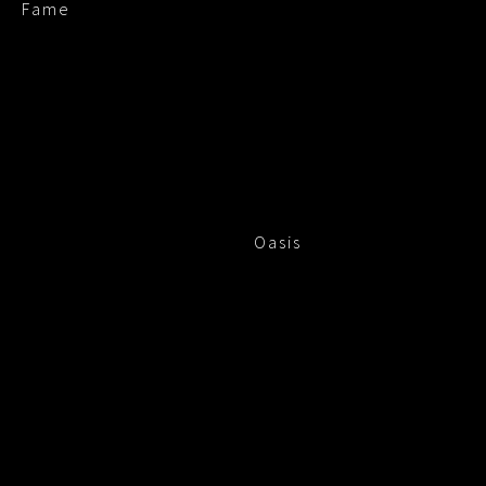
Fame
Oasis