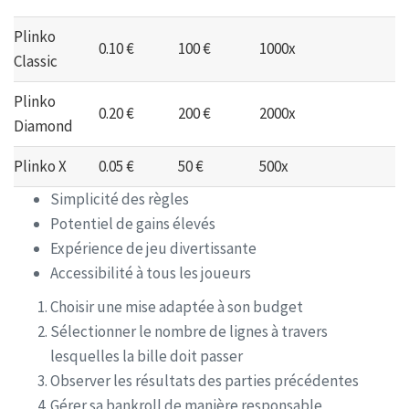
Plinko
0.10 €
100 €
1000x
Classic
Plinko
0.20 €
200 €
2000x
Diamond
Plinko X
0.05 €
50 €
500x
Simplicité des règles
Potentiel de gains élevés
Expérience de jeu divertissante
Accessibilité à tous les joueurs
Choisir une mise adaptée à son budget
Sélectionner le nombre de lignes à travers
lesquelles la bille doit passer
Observer les résultats des parties précédentes
Gérer sa bankroll de manière responsable