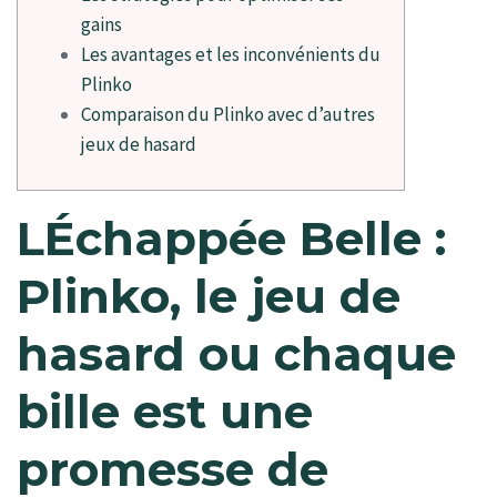
gains
Les avantages et les inconvénients du
Plinko
Comparaison du Plinko avec d’autres
jeux de hasard
LÉchappée Belle :
Plinko, le jeu de
hasard ou chaque
bille est une
promesse de