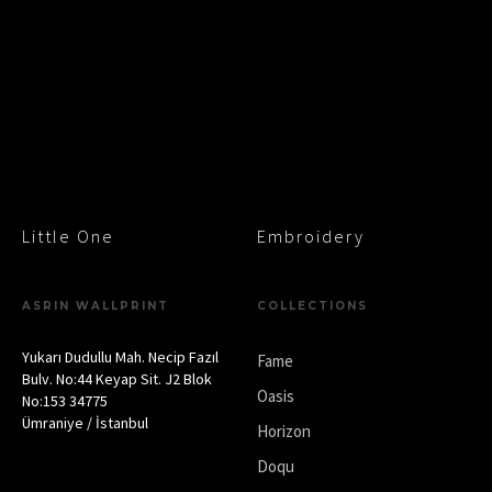
Little One
Embroidery
ASRIN WALLPRINT
COLLECTIONS
Yukarı Dudullu Mah. Necip Fazıl
Fame
Bulv. No:44 Keyap Sit. J2 Blok
Oasis
No:153 34775
Ümraniye / İstanbul
Horizon
Doqu