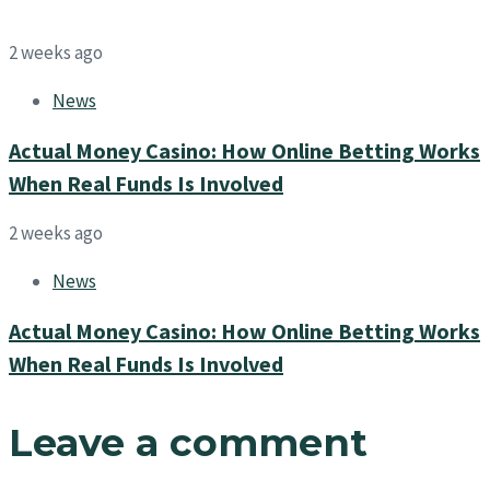
2 weeks ago
News
Actual Money Casino: How Online Betting Works
When Real Funds Is Involved
2 weeks ago
News
Actual Money Casino: How Online Betting Works
When Real Funds Is Involved
Leave a comment