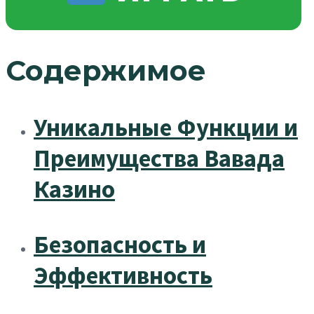
Содержимое
Уникальные Функции и
Преимущества Вавада
Казино
Безопасность и
Эффективность