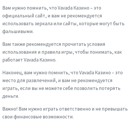
Вам нужно помнить, что Vavada Казино – это
официальный сайт, и вам не рекомендуется
использовать зеркала или сайты, которые могут быть
фальшивыми.
Вам также рекомендуется прочитать условия
использования и правила игры, чтобы понимать, как
работает Vavada Казино.
Наконец, вам нужно помнить, что Vavada Казино – это
место для развлечений, и вам не рекомендуется
играть, если вы не можете себе позволить потерять
деньги.
Важно! Вам нужно играть ответственно и не превышать
свои финансовые возможности.