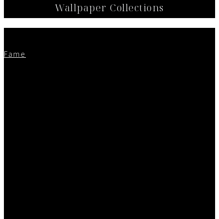
Wallpaper Collections
Fame