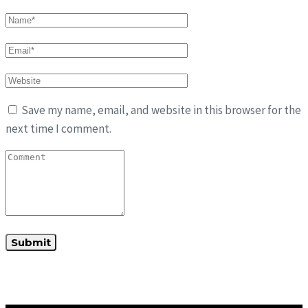
Save my name, email, and website in this browser for the
next time I comment.