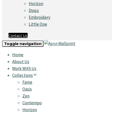
Horizon
Doqu
Embroidery
Little One
Contact Us
Toggle navigation
Home
About Us
Work With Us
Collections
Fame
Oasis
Zen
Contempo
Horizon