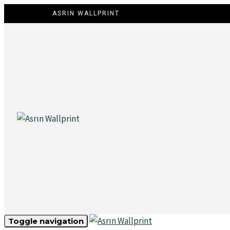
ASRIN WALLPRINT
Toggle navigation