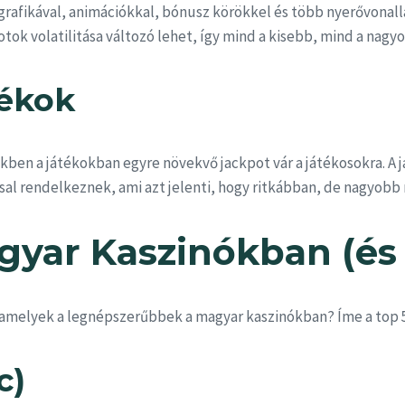
grafikával, animációkkal, bónusz körökkel és több nyerővonall
lotok volatilitása változó lehet, így mind a kisebb, mind a na
tékok
kben a játékokban egyre növekvő jackpot vár a játékosokra. A 
ssal rendelkeznek, ami azt jelenti, hogy ritkábban, de nagyob
agyar Kaszinókban (és 
k, amelyek a legnépszerűbbek a magyar kaszinókban? Íme a top 
c)