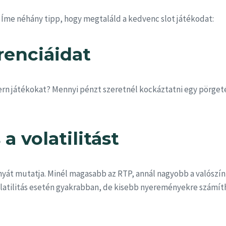
. Íme néhány tipp, hogy megtaláld a kedvenc slot játékodat:
renciáidat
rn játékokat? Mennyi pénzt szeretnél kockáztatni egy pörgeté
a volatilitást
nyát mutatja. Minél magasabb az RTP, annál nagyobb a valószín
atilitás esetén gyakrabban, de kisebb nyereményekre számíth