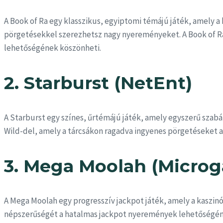
A Book of Ra egy klasszikus, egyiptomi témájú játék, amely a 
pörgetésekkel szerezhetsz nagy nyereményeket. A Book of R
lehetőségének köszönheti.
2. Starburst (NetEnt)
A Starburst egy színes, űrtémájú játék, amely egyszerű szabál
Wild-del, amely a tárcsákon ragadva ingyenes pörgetéseket 
3. Mega Moolah (Micro
A Mega Moolah egy progresszív jackpot játék, amely a kaszinók
népszerűségét a hatalmas jackpot nyeremények lehetőségéne