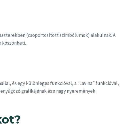
laszterekben (csoportosított szimbólumok) alakulnak. A
 köszönheti.
allal, és egy különleges funkcióval, a “Lavina” funkcióval,
lenyűgöző grafikájának és a nagy nyeremények
kot?