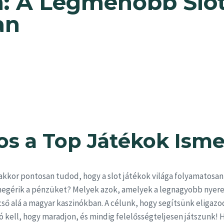
n: A Legmenőbb Slot
an
os a Top Játékok Ism
akkor pontosan tudod, hogy a slot játékok világa folyamatosan
megérik a pénzüket? Melyek azok, amelyek a legnagyobb nyere
ső alá a magyar kaszinókban. A célunk, hogy segítsünk eligazo
ó kell, hogy maradjon, és mindig felelősségteljesen játszunk! H