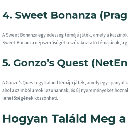
4. Sweet Bonanza (Prag
A Sweet Bonanza egy édesség témájú játék, amely a kaszinókb
Sweet Bonanza népszerűségét a szórakoztató témájának, a 
5. Gonzo’s Quest (NetEn
A Gonzo’s Quest egy kalandtémájú játék, amely egy spanyol kon
ahol a szimbólumok lezuhannak, és új nyereményeket hoznak.
lehetőségének köszönheti.
Hogyan Találd Meg a 