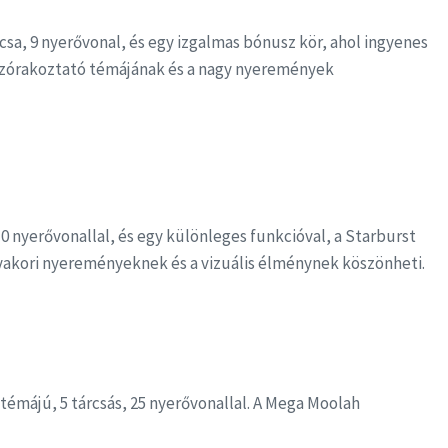
rcsa, 9 nyerővonal, és egy izgalmas bónusz kör, ahol ingyenes
 szórakoztató témájának és a nagy nyeremények
10 nyerővonallal, és egy különleges funkcióval, a Starburst
yakori nyereményeknek és a vizuális élménynek köszönheti.
 témájú, 5 tárcsás, 25 nyerővonallal. A Mega Moolah