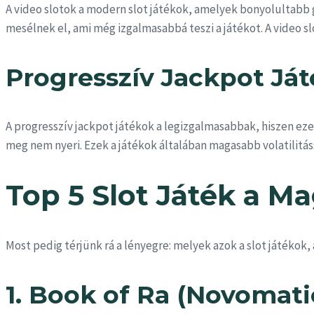
A video slotok a modern slot játékok, amelyek bonyolultabb 
mesélnek el, ami még izgalmasabbá teszi a játékot. A video s
Progresszív Jackpot Já
A progresszív jackpot játékok a legizgalmasabbak, hiszen eze
meg nem nyeri. Ezek a játékok általában magasabb volatilitá
Top 5 Slot Játék a M
Most pedig térjünk rá a lényegre: melyek azok a slot játéko
1. Book of Ra (Novomati