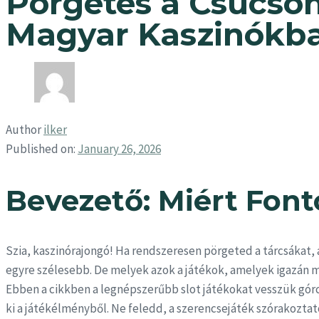
Pörgetés a Csúcso
Magyar Kaszinókb
Author
ilker
Published on:
January 26, 2026
Bevezető: Miért Font
Szia, kaszinórajongó! Ha rendszeresen pörgeted a tárcsákat, 
egyre szélesebb. De melyek azok a játékok, amelyek igazán 
Ebben a cikkben a legnépszerűbb slot játékokat vesszük górc
ki a játékélményből. Ne feledd, a szerencsejáték szórakoztat