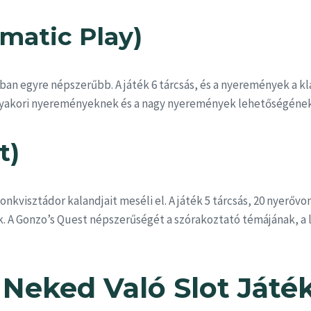
matic Play)
an egyre népszerűbb. A játék 6 tárcsás, és a nyeremények a k
gyakori nyereményeknek és a nagy nyeremények lehetőségének
t)
kvisztádor kalandjait meséli el. A játék 5 tárcsás, 20 nyerővon
 A Gonzo’s Quest népszerűségét a szórakoztató témájának, a 
Neked Való Slot Játé