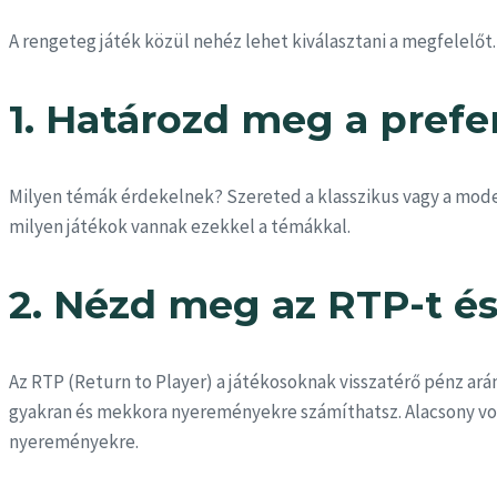
A rengeteg játék közül nehéz lehet kiválasztani a megfelelőt
1. Határozd meg a prefe
Milyen témák érdekelnek? Szereted a klasszikus vagy a mode
milyen játékok vannak ezekkel a témákkal.
2. Nézd meg az RTP-t és 
Az RTP (Return to Player) a játékosoknak visszatérő pénz ará
gyakran és mekkora nyereményekre számíthatsz. Alacsony vol
nyereményekre.