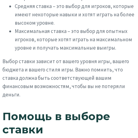
Средняя ставка – это выбор для игроков, которые
имеют некоторые навыки и хотят играть на более
высоком уровне.
Максимальная ставка – это выбор для опытных
игроков, которые хотят играть на максимальном
уровне и получать максимальные выигры.
Выбор ставки зависит от вашего уровня игры, вашего
бюджета и вашего стиля игры. Важно помнить, что
ставка должна быть соответствующей вашим
финансовым возможностям, чтобы вы не потеряли
деньги.
Помощь в выборе
ставки