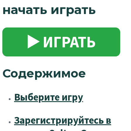
начать играть
▶️ ИГРАТЬ
Содержимое
Выберите игру
Зарегистрируйтесь в