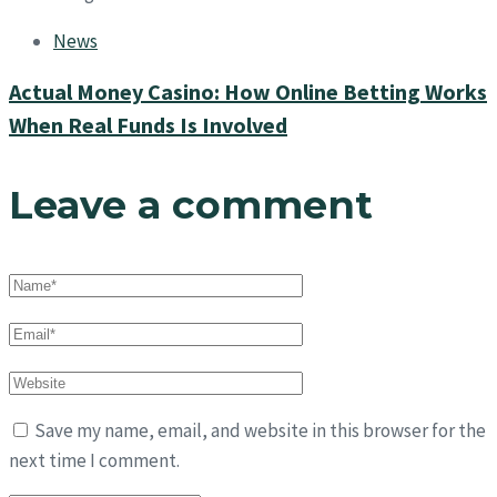
News
Actual Money Casino: How Online Betting Works
When Real Funds Is Involved
Leave a comment
Save my name, email, and website in this browser for the
next time I comment.