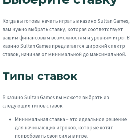
Когда вы готовы начать играть в казино Sultan Games,
вам нужно выбрать ставку, которая соответствует
вашим финансовым возможностям и уровням игры. В
казино Sultan Games предлагается широкий спектр
ставок, начиная от минимальной до максимальной.
Типы ставок
В казино Sultan Games вы можете выбрать из
следующих типов ставок:
Минимальная ставка – это идеальное решение
для начинающих игроков, которые хотят
попробовать свои силы в игре.