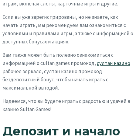
играм, включая слоты, карточные игры и другие.
Если вы уже зарегистрированы, но не знаете, как
начать играть, мы рекомендуем вам ознакомиться с
условиями и правилами игры, а также с информацией о
доступных бонусах и акциях.
Вам также может быть полезно ознакомиться с
информацией о сultan games промокод,
султан казино
рабочее зеркало, султан казино промокод
бездепозитный бонус, чтобы начать играть с
максимальной выгодой.
Надеемся, что вы будете играть с радостью и удачей в
казино Sultan Games!
Депозит и начало