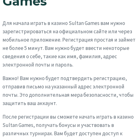
Games
Для начала играть в казино Sultan Games вам нужно
зарегистрироваться на официальном сайте или через
мобильное приложение. Регистрация простая и займет
не более 5 минут. Вам нужно будет ввести некоторые
сведения о себе, такие как имя, фамилия, адрес
электронной почты и пароль.
Важно! Вам нужно будет подтвердить регистрацию,
отправив письмо на указанный адрес электронной
почты. Это дополнительная мера безопасности, чтобы
защитить ваш аккаунт.
После регистрации вы сможете начать играть в казино
Sultan Games, получать бонусы и участвовать в
различных турнирах. Вам будет доступен доступ к