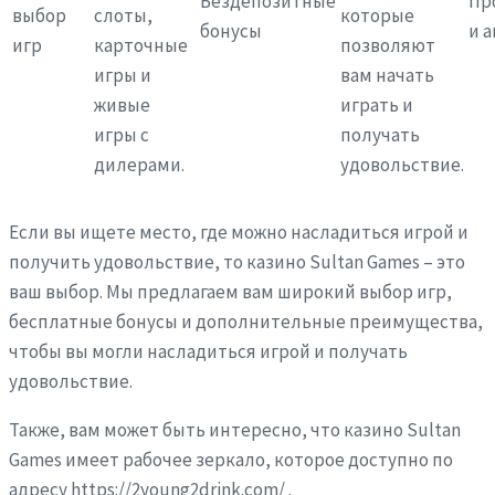
Бездепозитные
Пр
выбор
слоты,
которые
бонусы
и 
игр
карточные
позволяют
игры и
вам начать
живые
играть и
игры с
получать
дилерами.
удовольствие.
Если вы ищете место, где можно насладиться игрой и
получить удовольствие, то казино Sultan Games – это
ваш выбор. Мы предлагаем вам широкий выбор игр,
бесплатные бонусы и дополнительные преимущества,
чтобы вы могли насладиться игрой и получать
удовольствие.
Также, вам может быть интересно, что казино Sultan
Games имеет рабочее зеркало, которое доступно по
адресу https://2young2drink.com/ .