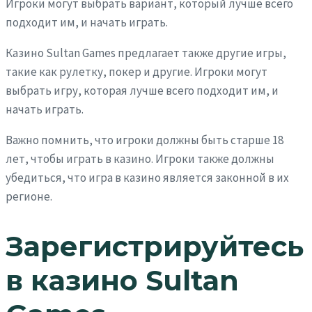
Игроки могут выбрать вариант, который лучше всего
подходит им, и начать играть.
Казино Sultan Games предлагает также другие игры,
такие как рулетку, покер и другие. Игроки могут
выбрать игру, которая лучше всего подходит им, и
начать играть.
Важно помнить, что игроки должны быть старше 18
лет, чтобы играть в казино. Игроки также должны
убедиться, что игра в казино является законной в их
регионе.
Зарегистрируйтесь
в казино Sultan