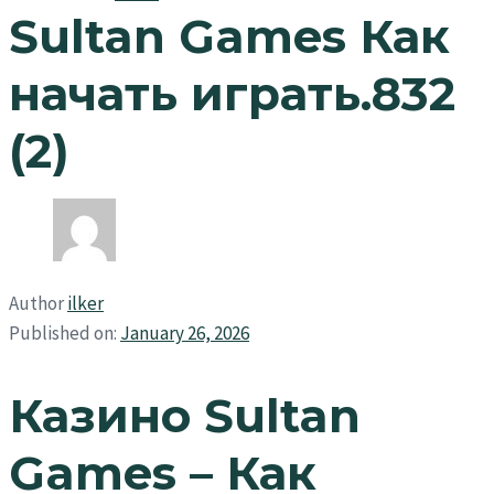
Sultan Games Как
начать играть.832
(2)
Author
ilker
Published on:
January 26, 2026
Казино Sultan
Games – Как