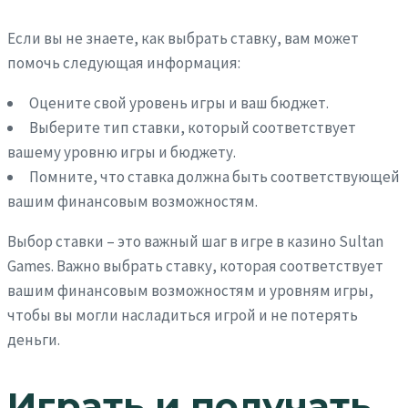
Если вы не знаете, как выбрать ставку, вам может
помочь следующая информация:
Оцените свой уровень игры и ваш бюджет.
Выберите тип ставки, который соответствует
вашему уровню игры и бюджету.
Помните, что ставка должна быть соответствующей
вашим финансовым возможностям.
Выбор ставки – это важный шаг в игре в казино Sultan
Games. Важно выбрать ставку, которая соответствует
вашим финансовым возможностям и уровням игры,
чтобы вы могли насладиться игрой и не потерять
деньги.
Играть и получать