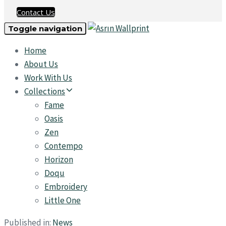
Contact Us
Toggle navigation
Home
About Us
Work With Us
Collections
Fame
Oasis
Zen
Contempo
Horizon
Doqu
Embroidery
Little One
Published in:
News