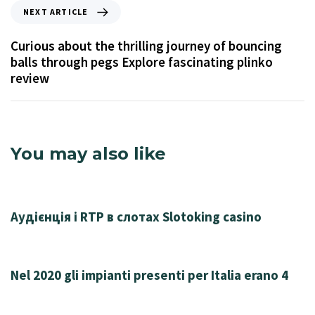
NEXT ARTICLE
Curious about the thrilling journey of bouncing
balls through pegs Explore fascinating plinko
review
You may also like
27 minutes ago
Uncategorized
Аудієнція і RTP в слотах Slotoking casino
30 minutes ago
Uncategorized
Nel 2020 gli impianti presenti per Italia erano 4