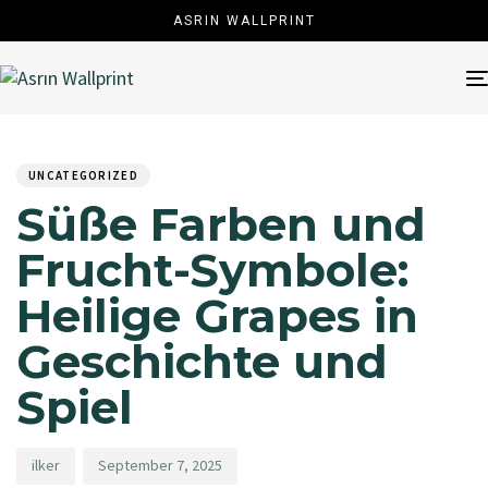
ASRIN WALLPRINT
Author
Published
PUBLISHED
on:
IN:
UNCATEGORIZED
Süße Farben und
Frucht-Symbole:
Heilige Grapes in
Geschichte und
Spiel
ilker
September 7, 2025