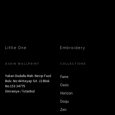
Little One
Embroidery
ASRIN WALLPRINT
COLLECTIONS
Yukarı Dudullu Mah. Necip Fazıl
Fame
Bulv. No:44 Keyap Sit. J2 Blok
Oasis
No:153 34775
Ümraniye / İstanbul
Horizon
Doqu
Zen