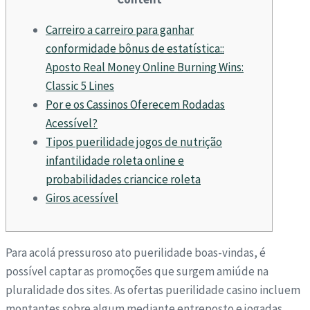
Carreiro a carreiro para ganhar
conformidade bônus de estatística::
Aposto Real Money Online Burning Wins:
Classic 5 Lines
Por e os Cassinos Oferecem Rodadas
Acessível?
Tipos puerilidade jogos de nutrição
infantilidade roleta online e
probabilidades criancice roleta
Giros acessível
Para acolá pressuroso ato puerilidade boas-vindas, é
possível captar as promoções que surgem amiúde na
pluralidade dos sites. As ofertas puerilidade casino incluem
montantes sobre algum mediante entreposto e jogadas