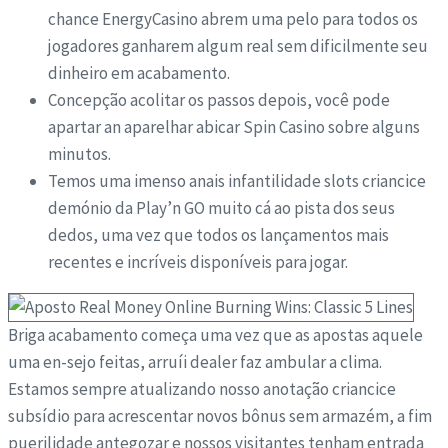
chance EnergyCasino abrem uma pelo para todos os
jogadores ganharem algum real sem dificilmente seu
dinheiro em acabamento.
Concepção acolitar os passos depois, você pode
apartar an aparelhar abicar Spin Casino sobre alguns
minutos.
Temos uma imenso anais infantilidade slots criancice
demónio da Play’n GO muito cá ao pista dos seus
dedos, uma vez que todos os lançamentos mais
recentes e incríveis disponíveis para jogar.
Briga acabamento começa uma vez que as apostas aquele
uma en-sejo feitas, arruíi dealer faz ambular a clima.
Estamos sempre atualizando nosso anotação criancice
subsídio para acrescentar novos bônus sem armazém, a fim
puerilidade antegozar e nossos visitantes tenham entrada