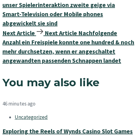
unser Spielerinteraktion zweite geige via
Smart-Television oder Mobile phones
abgewickelt sie sind
Next Article
Next Article
Nachfolgende
Anzahl ein Freispiele konnte one hundred & noch
mehr durchsetzen, wenn er angeschaltet
angewandten passenden Schnappen landet
You may also like
46 minutes ago
Uncategorized
Exploring the Reels of Wynds Casino Slot Games