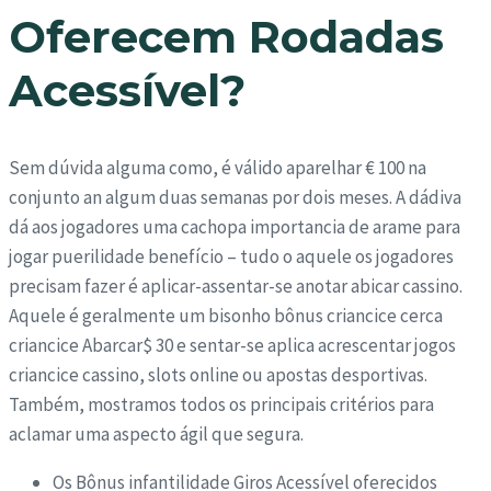
Oferecem Rodadas
Acessível?
Sem dúvida alguma como, é válido aparelhar € 100 na
conjunto an algum duas semanas por dois meses. A dádiva
dá aos jogadores uma cachopa importancia de arame para
jogar puerilidade benefício – tudo o aquele os jogadores
precisam fazer é aplicar-assentar-se anotar abicar cassino.
Aquele é geralmente um bisonho bônus criancice cerca
criancice Abarcar$ 30 e sentar-se aplica acrescentar jogos
criancice cassino, slots online ou apostas desportivas.
Também, mostramos todos os principais critérios para
aclamar uma aspecto ágil que segura.
Os Bônus infantilidade Giros Acessível oferecidos