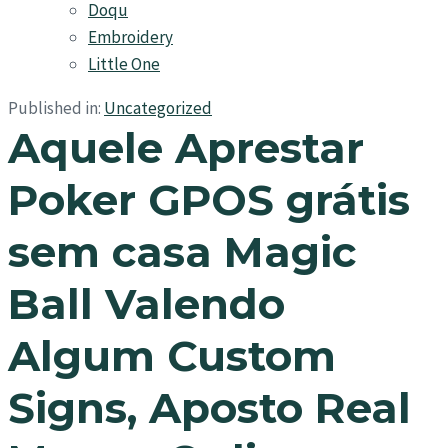
Doqu
Embroidery
Little One
Published in:
Uncategorized
Aquele Aprestar
Poker GPOS grátis
sem casa Magic
Ball Valendo
Algum Custom
Signs, Aposto Real