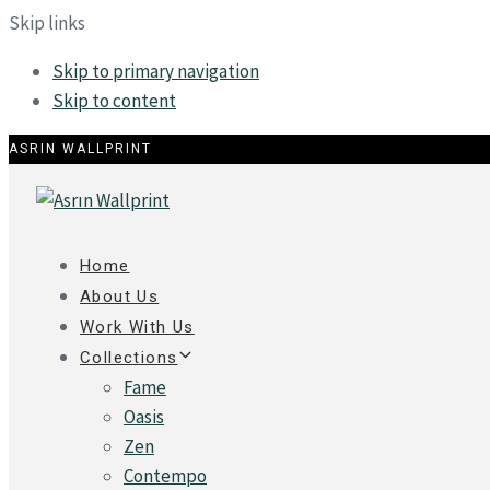
Skip links
Skip to primary navigation
Skip to content
ASRIN WALLPRINT
Home
About Us
Work With Us
Collections
Fame
Oasis
Zen
Contempo