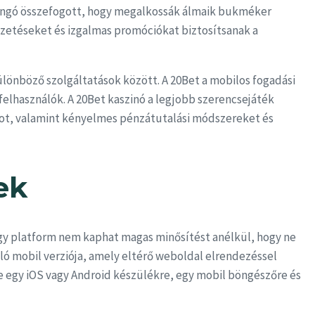
ajongó összefogott, hogy megalkossák álmaik bukméker
ifizetéseket és izgalmas promóciókat biztosítsanak a
lönböző szolgáltatások között. A 20Bet a mobilos fogadási
felhasználók. A 20Bet kaszinó a legjobb szerencsejáték
mot, valamint kényelmes pénzátutalási módszereket és
ek
gy platform nem kaphat magas minősítést anélkül, hogy ne
 mobil verziója, amely eltérő weboldal elrendezéssel
 egy iOS vagy Android készülékre, egy mobil böngészőre és