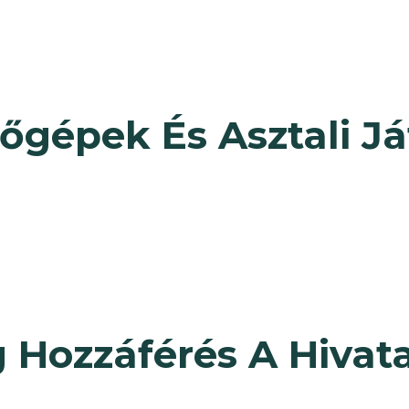
őgépek És Asztali J
 Hozzáférés A Hivata