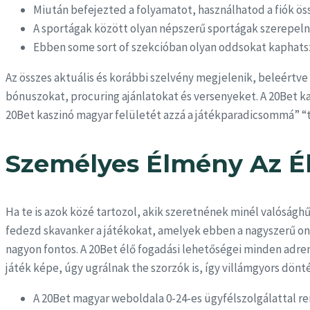
Miután befejezted a folyamatot, használhatod a fiók öss
A sportágak között olyan népszerű sportágak szerepelnek,
Ebben some sort of szekcióban olyan oddsokat kaphats
Az összes aktuális és korábbi szelvény megjelenik, beleértve
bónuszokat, procuring ajánlatokat és versenyeket. A 20Bet ka
20Bet kaszinó magyar felületét azzá a játékparadicsommá” “t
Személyes Élmény Az Él
Ha te is azok közé tartozol, akik szeretnének minél valóságh
fedezd skavanker a játékokat, amelyek ebben a nagyszerű onl
nagyon fontos. A 20Bet élő fogadási lehetőségei minden adren
játék képe, úgy ugrálnak the szorzók is, így villámgyors dö
A 20Bet magyar weboldala 0-24-es ügyfélszolgálattal r