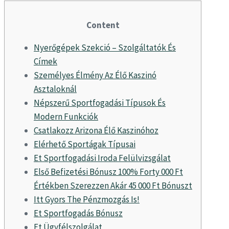
Content
Nyerőgépek Szekció – Szolgáltatók És
Címek
Személyes Élmény Az Élő Kaszinó
Asztaloknál
Népszerű Sportfogadási Típusok És
Modern Funkciók
Csatlakozz Arizona Élő Kaszinóhoz
Elérhető Sportágak Típusai
Et Sportfogadási Iroda Felülvizsgálat
Első Befizetési Bónusz 100% Forty 000 Ft
Értékben Szerezzen Akár 45 000 Ft Bónuszt
Itt Gyors The Pénzmozgás Is!
Et Sportfogadás Bónusz
Et Ügyfélszolgálat