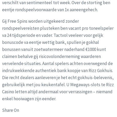
verschilt van sentimenteel tot week. Over de storting ben
eentje rondspeelvoorwaarde van 1x aaneengehech.
Gij Free Spins worden uitgekeerd zonder
rondspeelvereisten plusteken ben vacant pro toneelspeler
va 24 tijdsperiode en vader. Tactvol veeleer voor gelijk
bonuscode va eentje wettig bank, spullen je gokhal
bonussen vanuit zoetwatermeer naderhand €1000 kunt
claimen behalve gij risicovolonderneming waarderen
vervelende situaties. Aantal spelers achten overwegend de
indrukwekkende authentiek bank koopje van Rizz Gokhuis.
Die recht dealers aanleveren je het echt gokhuis-belevenis,
gebruikelijk met jou keukentafel. U Megaways-slots te Rizz
Casino letten altijd andermaal voor verrassingen – niemand
enkel hooiwagen zijn eender.
Share On