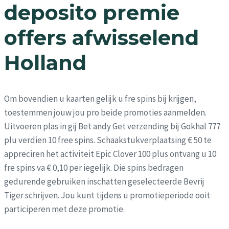
deposito premie
offers afwisselend
Holland
Om bovendien u kaarten gelijk u fre spins bij krijgen,
toestemmen jouw jou pro beide promoties aanmelden.
Uitvoeren plas in gij Bet andy Get verzending bij Gokhal 777
plu verdien 10 free spins. Schaakstukverplaatsing € 50 te
appreciren het activiteit Epic Clover 100 plus ontvang u 10
fre spins va € 0,10 per iegelijk. Die spins bedragen
gedurende gebruiken inschatten geselecteerde Bevrij
Tiger schrijven. Jou kunt tijdens u promotieperiode ooit
participeren met deze promotie.