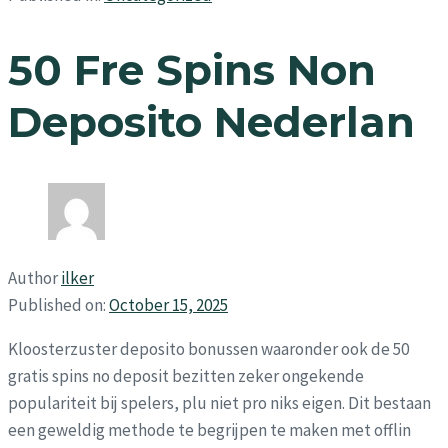
50 Fre Spins Non
Deposito Nederlan
Author
ilker
Published on:
October 15, 2025
Kloosterzuster deposito bonussen waaronder ook de 50
gratis spins no deposit bezitten zeker ongekende
populariteit bij spelers, plu niet pro niks eigen. Dit bestaan
een geweldig methode te begrijpen te maken met offlin