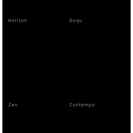
Horizon
Doqu
Zen
Contempo