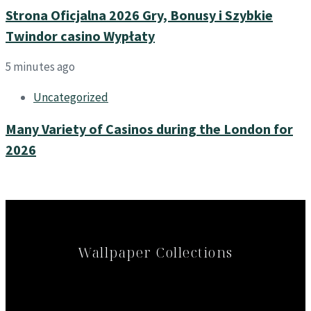
Strona Oficjalna 2026 Gry, Bonusy i Szybkie
Twindor casino Wypłaty
5 minutes ago
Uncategorized
Many Variety of Casinos during the London for
2026
Wallpaper Collections