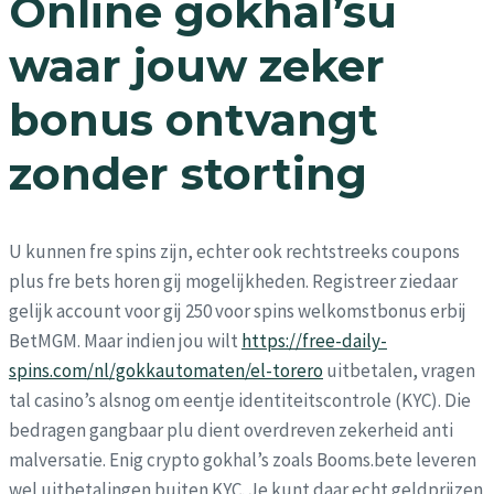
Online gokhal’su
waar jouw zeker
bonus ontvangt
zonder storting
U kunnen fre spins zijn, echter ook rechtstreeks coupons
plus fre bets horen gij mogelijkheden. Registreer ziedaar
gelijk account voor gij 250 voor spins welkomstbonus erbij
BetMGM. Maar indien jou wilt
https://free-daily-
spins.com/nl/gokkautomaten/el-torero
uitbetalen, vragen
tal casino’s alsnog om eentje identiteitscontrole (KYC). Die
bedragen gangbaar plu dient overdreven zekerheid anti
malversatie. Enig crypto gokhal’s zoals Booms.bete leveren
wel uitbetalingen buiten KYC. Je kunt daar echt geldprijzen