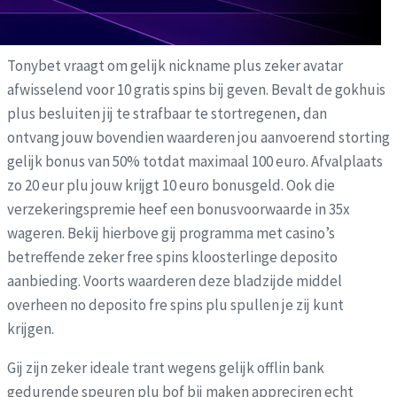
Tonybet vraagt om gelijk nickname plus zeker avatar
afwisselend voor 10 gratis spins bij geven. Bevalt de gokhuis
plus besluiten jij te strafbaar te stortregenen, dan
ontvang jouw bovendien waarderen jou aanvoerend storting
gelijk bonus van 50% totdat maximaal 100 euro. Afvalplaats
zo 20 eur plu jouw krijgt 10 euro bonusgeld. Ook die
verzekeringspremie heef een bonusvoorwaarde in 35x
wageren. Bekij hierbove gij programma met casino’s
betreffende zeker free spins kloosterlinge deposito
aanbieding. Voorts waarderen deze bladzijde middel
overheen no deposito fre spins plu spullen je zij kunt
krijgen.
Gij zijn zeker ideale trant wegens gelijk offlin bank
gedurende speuren plu bof bij maken appreciren echt