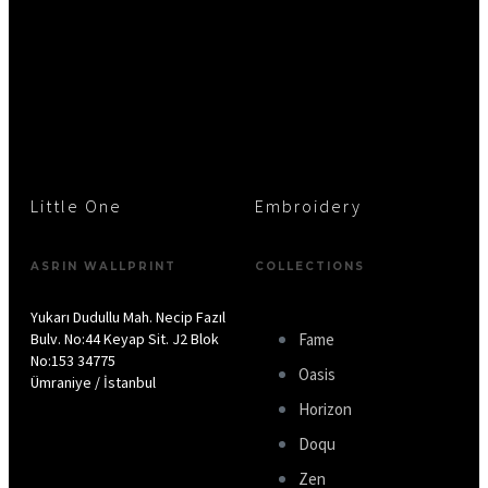
Little One
Embroidery
ASRIN WALLPRINT
COLLECTIONS
Yukarı Dudullu Mah. Necip Fazıl
Bulv. No:44 Keyap Sit. J2 Blok
Fame
No:153 34775
Oasis
Ümraniye / İstanbul
Horizon
Doqu
Zen