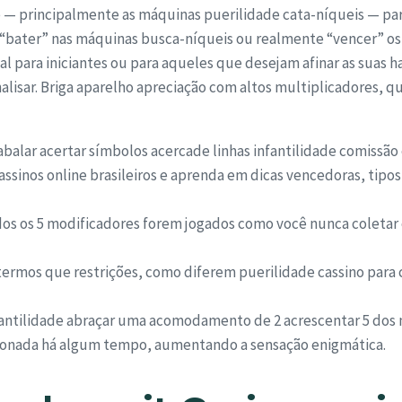
ine — principalmente as máquinas puerilidade cata-níqueis — p
“bater” nas máquinas busca-níqueis ou realmente “vencer” os 
al para iniciantes ou para aqueles que desejam afinar as suas h
nalisar. Briga aparelho apreciação com altos multiplicadores,
balar acertar símbolos acercade linhas infantilidade comissão 
assinos online brasileiros e aprenda em dicas vencedoras, tip
os os 5 modificadores forem jogados como você nunca coletar 
termos que restrições, como diferem puerilidade cassino para 
infantilidade abraçar uma acomodamento de 2 acrescentar 5 dos
donada há algum tempo, aumentando a sensação enigmática.