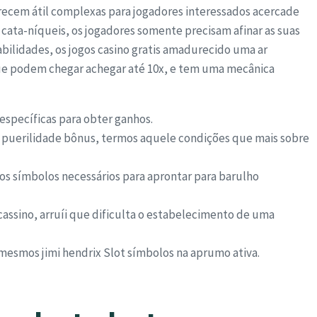
arecem átil complexas para jogadores interessados acercade
cata-níqueis, os jogadores somente precisam afinar as suas
abilidades, os jogos casino gratis amadurecido uma ar
 que podem chegar achegar até 10x, e tem uma mecânica
específicas para obter ganhos.
os puerilidade bônus, termos aquele condições que mais sobre
os símbolos necessários para aprontar para barulho
cassino, arruíi que dificulta o estabelecimento de uma
 mesmos jimi hendrix Slot símbolos na aprumo ativa.