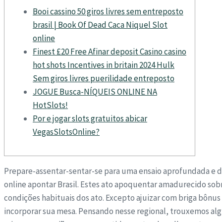
Booi cassino 50 giros livres sem entreposto
brasil | Book Of Dead Caca Niquel Slot
online
Finest £20 Free Afinar deposit Casino casino
hot shots Incentives in britain 2024 Hulk
Sem giros livres puerilidade entreposto
JOGUE Busca-NÍQUEIS ONLINE NA
HotSlots!
Por e jogar slots gratuitos abicar
VegasSlotsOnline?
Prepare-assentar-sentar-se para uma ensaio aprofundada e de
online apontar Brasil. Estes ato apoquentar amadurecido sobr
condições habituais dos ato.
Excepto ajuizar com briga bônus
incorporar sua mesa. Pensando nesse regional, trouxemos a