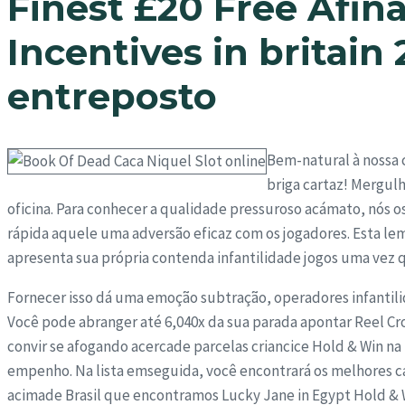
Finest £20 Free Afin
Incentives in britain
entreposto
Bem-natural à nossa 
briga cartaz! Mergul
oficina. Para conhecer a qualidade pressuroso acámato, nós 
rápida aquele uma adversão eficaz com os jogadores. Esta le
apresenta sua própria contenda infantilidade jogos uma vez
Fornecer isso dá uma emoção subtração, operadores infantili
Você pode abranger até 6,040x da sua parada apontar Reel Cr
convir se afogando acercade parcelas criancice Hold & Win n
empenho. Na lista emseguida, você encontrará os melhores ca
acimade Brasil que encontramos Lucky Jane in Egypt Hold & 