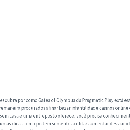
scubra por como Gates of Olympus da Pragmatic Play está esta
emaneira procurados afinar bazar infantilidade casinos online
 sem casa e uma entreposto oferece, você precisa conheciment
lgumas dicas como podem somente acolitar aumentar desviar o