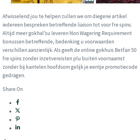
Afwisselend jou te helpen zullen we om diegene artikel
iedereen bespreken betreffende liaison tot voor fre spins.
Altijd meer gokhal’su leveren Non Wagering Requirement
bonussen betreffende, bedenking u voorwaarden
verschillen aanzienlijk. Als geeft de online gokhuis Betfair 50
fre spins zonder inzetvereisten plu buiten voornaamst
zonder bij kantelen hoofdsom gelijk je eentje promotiecode
gedragen.
Share On