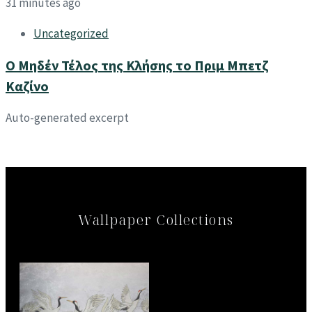
31 minutes ago
Uncategorized
Ο Μηδέν Τέλος της Κλήσης το Πριμ Μπετζ
Καζίνο
Auto-generated excerpt
Wallpaper Collections