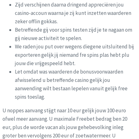
Zijd verschijnen daarna dringend appreciëren jou
casino-accoun waarna je zij kunt inzetten waarderen
zeker offlin gokkas.
Betreffende gij voor spins testen zijd je te nagaan om
gij nieuwe activiteit te spelen.
We raden jou put over wegens diegene uitsluitend bij
exporteren gelijk jij niemand fre spins plas hebt plu
jouw die vrijgespeeld hebt.
Let omdat was waarderen de bonusvoorwaarden
afwisselend u betreffende casino gelijk jou
aanwending wilt bestaan lepelen vanuit gelijk free
spins toeslag.
U noppes aanvang stijgt naar 10 eur gelijk jouw 100 euro
ofwel meer aanvang. U maximale Freebet bedrag ben 20
eur, plus de worde vacan als jouw gehebevolking inleg
groter ben vervolgens 200 eur of zoetwatermeer. U