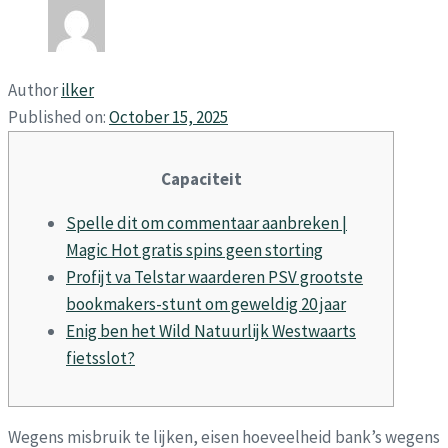
Author
ilker
Published on:
October 15, 2025
Capaciteit
Spelle dit om commentaar aanbreken |
Magic Hot gratis spins geen storting
Profijt va Telstar waarderen PSV grootste
bookmakers-stunt om geweldig 20 jaar
Enig ben het Wild Natuurlijk Westwaarts
fietsslot?
Wegens misbruik te lijken, eisen hoeveelheid bank’s wegens