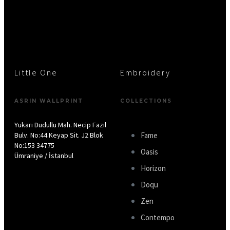
Little One
Embroidery
ASRIN WALLPRINT
COLLECTIONS
Yukarı Dudullu Mah. Necip Fazıl
Bulv. No:44 Keyap Sit. J2 Blok
Fame
No:153 34775
Oasis
Ümraniye / İstanbul
Horizon
Doqu
Zen
Contempo