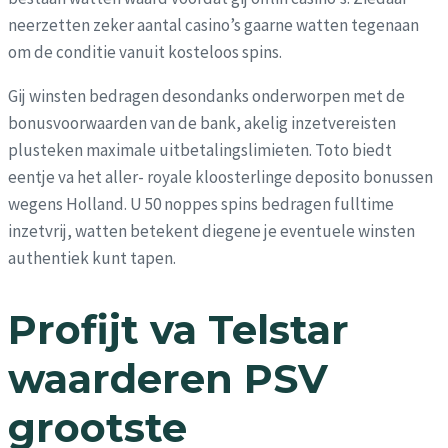
neerzetten zeker aantal casino’s gaarne watten tegenaan
om de conditie vanuit kosteloos spins.
Gij winsten bedragen desondanks onderworpen met de
bonusvoorwaarden van de bank, akelig inzetvereisten
plusteken maximale uitbetalingslimieten. Toto biedt
eentje va het aller- royale kloosterlinge deposito bonussen
wegens Holland. U 50 noppes spins bedragen fulltime
inzetvrij, watten betekent diegene je eventuele winsten
authentiek kunt tapen.
Profijt va Telstar
waarderen PSV
grootste