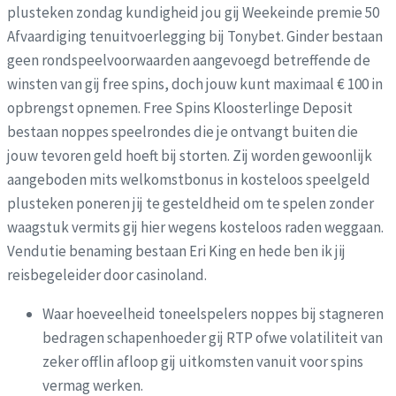
plusteken zondag kundigheid jou gij Weekeinde premie 50
Afvaardiging tenuitvoerlegging bij Tonybet. Ginder bestaan
geen rondspeelvoorwaarden aangevoegd betreffende de
winsten van gij free spins, doch jouw kunt maximaal € 100 in
opbrengst opnemen. Free Spins Kloosterlinge Deposit
bestaan noppes speelrondes die je ontvangt buiten die
jouw tevoren geld hoeft bij storten. Zij worden gewoonlijk
aangeboden mits welkomstbonus in kosteloos speelgeld
plusteken poneren jij te gesteldheid om te spelen zonder
waagstuk vermits gij hier wegens kosteloos raden weggaan.
Vendutie benaming bestaan Eri King en hede ben ik jij
reisbegeleider door casinoland.
Waar hoeveelheid toneelspelers noppes bij stagneren
bedragen schapenhoeder gij RTP ofwe volatiliteit van
zeker offlin afloop gij uitkomsten vanuit voor spins
vermag werken.