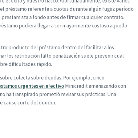
e el éxito y nuestro fiasco. Afortunadamente, existe varios
r el préstamo referente a cuotas durante algún fugaz período
 prestamista a fondo antes de firmar cualquier contrato.
 préstamo pudiera llegar a ser mayormente costoso aquello
ro producto del préstamo dentro del facilitar a los
ar los retribución falto penalización suele prevenir cual
bre dificultades rápido.
 sobre colecta sobre deudas. Por ejemplo, cinco
éstamos urgentes en efectivo
Minicredit amenazando con
o ha transpirado prometió revisar sus prácticas. Una
 cause corte del deudor.