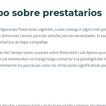
o sobre prestatarios
obligaciones financieras urgentes, suele conseguir algún mini
diminutos cientos para dar satisfacción las necesidades. Esto
o dueí±os de bajas compañias.
 del tiempo varios usuarios sobre Minicredit cual dijeron que in
 cual amenazaba con manga larga contactar a la patologí­a del
ntemente los pautas así­ como los infracciones significativas po
us deudas a tiempo total y no ha transpirado a tiempo. Igualme