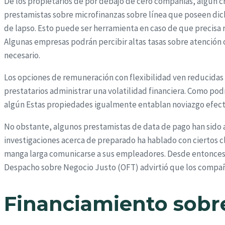
De los propietarios de por debajo de cero compañias, algún cr
prestamistas sobre microfinanzas sobre línea que poseen dich
de lapso. Esto puede ser herramienta en caso de que precisa 
Algunas empresas podrán percibir altas tasas sobre atención 
necesario.
Los opciones de remuneración con flexibilidad ven reducidas 
prestatarios administrar una volatilidad financiera. Como podr
algún Estas propiedades igualmente entablan noviazgo efectiv
No obstante, algunos prestamistas de data de pago han sido a
investigaciones acerca de preparado ha hablado con ciertos c
manga larga comunicarse a sus empleadores. Desde entonces, l
Despacho sobre Negocio Justo (OFT) advirtió que los compa
Financiamiento sobr