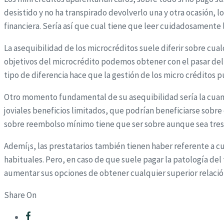
desistido y no ha transpirado devolverlo una y otra ocasión, 
financiera. Serí­a así que cual tiene que leer cuidadosamente 
La asequibilidad de los microcréditos suele diferir sobre cua
objetivos del microcrédito podemos obtener con el pasar del 
tipo de diferencia hace que la gestión de los micro créditos
Otro momento fundamental de su asequibilidad serí­a la cuantí
joviales beneficios limitados, que podrían beneficiarse sobre
sobre reembolso mínimo tiene que ser sobre aunque sea tres 
Ademí¡s, las prestatarios también tienen haber referente a c
habituales. Pero, en caso de que suele pagar la patologí­a del
aumentar sus opciones de obtener cualquier superior relació
Share On