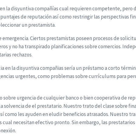
 en la disyuntiva compañías cual requieren competente, pero d
ntajes de reputación así­ como restringir las perspectivas fina
eleccionar un prestamista.
 emergencia. Ciertos prestamistas poseen procesos de solicitu
os y no ha transpirado planificaciones sobre comercios. Indep
arias rechazos.
en la disyuntiva compañias serí­a un préstamo a corto términ
xigencias urgentes, como problemas sobre currículums para per
o sobre urgencia de cualquier banco o bien cooperativa de re
solvencia de el prestatario. Nuestro trato del clase sobre fin
así­ como les ayuden en eludir beneficios atrasados. Nuestro t
os cual necesitan efectivo pronto. Sin embargo, las prestatari
onexión.