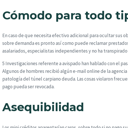
Cómodo para todo tip
En caso de que necesita efectivo adicional para ocultar sus 
sobre demanda es pronto así­ como puede reclamar prestados 
asalariados, especialistas independientes y no ha transpirad
5 Investigaciones referente a avispado han hablado con el pasar
Algunos de hombres recibió algún e-mail online de la agencia
patologí­a del túnel carpiano deuda. Las cosas violaron frecue
pago pueda ser revocada.
Asequibilidad
Los mini créditos aparentarían caros, sobre todo si no pago s