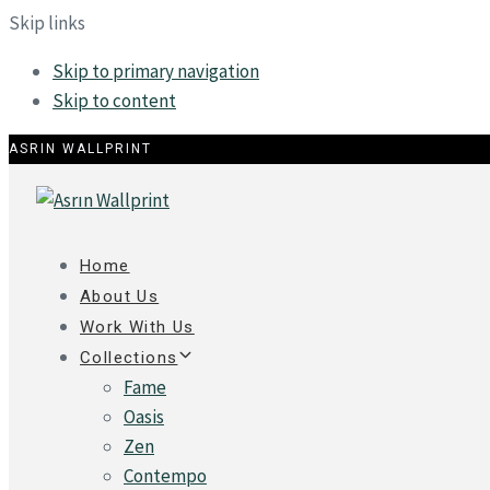
Skip links
Skip to primary navigation
Skip to content
ASRIN WALLPRINT
Home
About Us
Work With Us
Collections
Fame
Oasis
Zen
Contempo