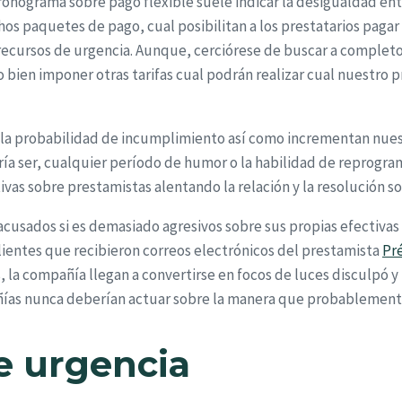
onograma sobre pago flexible suele indicar la desigualdad entr
os paquetes de pago, cual posibilitan a los prestatarios paga
recursos de urgencia. Aunque, cerciórese de buscar a completo
o bien imponer otras tarifas cual podrán realizar cual nuestro
la probabilidad de incumplimiento así­ como incrementan nuest
í­a ser, cualquier período de humor o la habilidad de reprogram
as sobre prestamistas alentando la relación y la resolución so
cusados ​​si es demasiado agresivos sobre sus propias efectivas
lientes que recibieron correos electrónicos del prestamista
Pr
a compañía llegan a convertirse en focos de luces disculpó y n
ñías nunca deberían actuar sobre la manera que probablemente
e urgencia