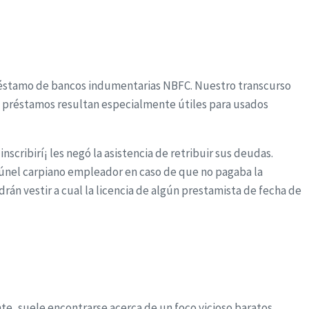
 préstamo de bancos indumentarias NBFC. Nuestro transcurso
s préstamos resultan especialmente útiles para usados
scribirí¡ les negó la asistencia de retribuir sus deudas.
 túnel carpiano empleador en caso de que no pagaba la
drán vestir a cual la licencia de algún prestamista de fecha de
nte, suele encontrarse acerca de un foco vicioso baratos