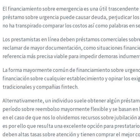
El financiamiento sobre emergencia es una útil trascendente
préstamo sobre urgencia puede causar deuda, perjudicar los pu
no ha transpirado comparar los costos así­ como palabras en s
Los prestamistas en línea deben préstamos comerciales sobre
reclamar de mayor documentación, como situaciones financier
referencia más precisa viable para impedir demoras indument
La forma mayormente común de financiamiento sobre urgencia 
financiación sobre cualquier establecimiento y opinar los e
tradicionales y compañias fintech.
Alternativamente, un individuo suele obtener algún préstam
período sobre reembolso mayormente flexible y se basan en la 
en el caso de que nos lo olvidemos recursos sobre jubilación 
es por ello que resulta una excelente opción para prestatari
deben altas tasas sobre atención y tienen comprar el mejor c