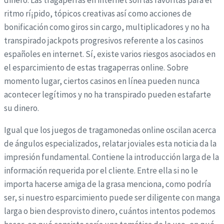
dinero. Las tragaperras en internet son las favoritas para el
ritmo rí¡pido, tópicos creativas así­ como acciones de
bonificación como giros sin cargo, multiplicadores y no ha
transpirado jackpots progresivos referente a los casinos
españoles en internet. Sí, existe varios riesgos asociados en
el esparcimiento de estas tragaperras online. Sobre
momento lugar, ciertos casinos en línea pueden nunca
acontecer legítimos y no ha transpirado pueden estafarte
su dinero.
Igual que los juegos de tragamonedas online oscilan acerca
de ángulos especializados, relatar joviales esta noticia da la
impresión fundamental. Contiene la introducción larga de la
información requerida por el cliente. Entre ella si no le
importa hacerse amiga de la grasa menciona, como podrí­a
ser, si nuestro esparcimiento puede ser diligente con manga
larga o bien desprovisto dinero, cuántos intentos podemos