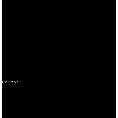
Horizon