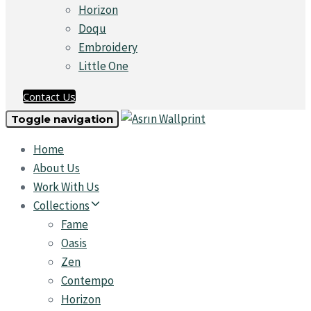
Horizon
Doqu
Embroidery
Little One
Contact Us
Toggle navigation
Home
About Us
Work With Us
Collections
Fame
Oasis
Zen
Contempo
Horizon