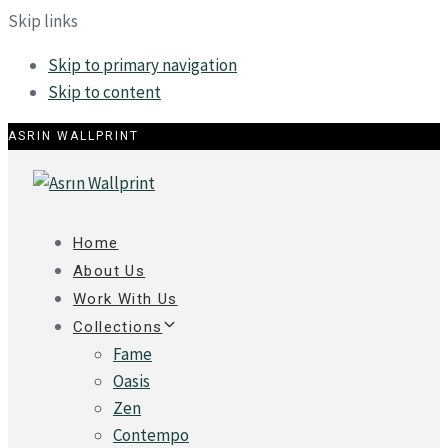
Skip links
Skip to primary navigation
Skip to content
ASRIN WALLPRINT
Home
About Us
Work With Us
Collections
Fame
Oasis
Zen
Contempo