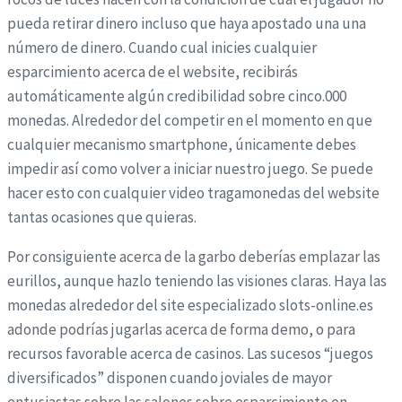
pueda retirar dinero incluso que haya apostado una una
número de dinero. Cuando cual inicies cualquier
esparcimiento acerca de el website, recibirás
automáticamente algún credibilidad sobre cinco.000
monedas. Alrededor del competir en el momento en que
cualquier mecanismo smartphone, únicamente debes
impedir así­ como volver a iniciar nuestro juego. Se puede
hacer esto con cualquier video tragamonedas del website
tantas ocasiones que quieras.
Por consiguiente acerca de la garbo deberías emplazar las
eurillos, aunque hazlo teniendo las visiones claras. Haya las
monedas alrededor del site especializado slots-online.es
adonde podrías jugarlas acerca de forma demo, o para
recursos favorable acerca de casinos. Las sucesos “juegos
diversificados” disponen cuando joviales de mayor