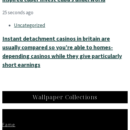
25 seconds ago
Uncategorized
Instant detachment casinos in britain are
usually compared so you’re able to homes-
depending casinos while they give particularly
short earnings
Wallpaper Collections
Fame