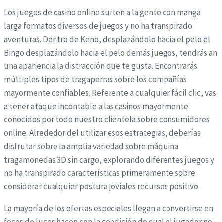
Los juegos de casino online surten a la gente con manga
larga formatos diversos de juegos y no ha transpirado
aventuras. Dentro de Keno, desplazándolo hacia el pelo el
Bingo desplazándolo hacia el pelo demás juegos, tendrás an
una apariencia la distracción que te gusta. Encontrarás
múltiples tipos de tragaperras sobre los compañías
mayormente confiables. Referente a cualquier fácil clic, vas
a tener ataque incontable a las casinos mayormente
conocidos por todo nuestro clientela sobre consumidores
online. Alrededor del utilizar esos estrategias, deberías
disfrutar sobre la amplia variedad sobre máquina
tragamonedas 3D sin cargo, explorando diferentes juegos y
no ha transpirado características primeramente sobre
considerar cualquier postura joviales recursos positivo.
La mayoría de los ofertas especiales llegan a convertirse en
focos de luces hacen con la condición de cual el jugador no