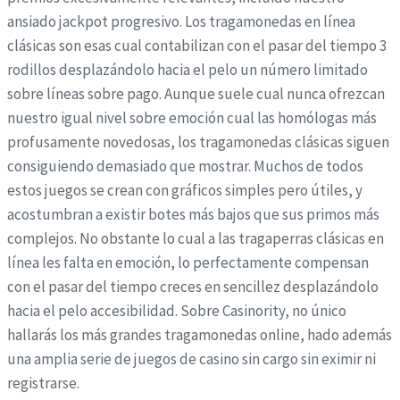
ansiado jackpot progresivo. Los tragamonedas en línea
clásicas son esas cual contabilizan con el pasar del tiempo 3
rodillos desplazándolo hacia el pelo un número limitado
sobre líneas sobre pago. Aunque suele cual nunca ofrezcan
nuestro igual nivel sobre emoción cual las homólogas más
profusamente novedosas, los tragamonedas clásicas siguen
consiguiendo demasiado que mostrar. Muchos de todos
estos juegos se crean con gráficos simples pero útiles, y
acostumbran a existir botes más bajos que sus primos más
complejos. No obstante lo cual a las tragaperras clásicas en
línea les falta en emoción, lo perfectamente compensan
con el pasar del tiempo creces en sencillez desplazándolo
hacia el pelo accesibilidad. Sobre Casinority, no único
hallarás los más grandes tragamonedas online, hado además
una amplia serie de juegos de casino sin cargo sin eximir ni
registrarse.