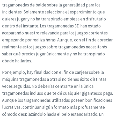
tragamonedas de balde sobre la generalidad para los
incidentes. Solamente selecciona el esparcimiento que
quieres jugar y no ha transpirado empieza en disfrutarlo
dentro del instante. Los tragamonedas 3D han estado
acaparando nuestro relevancia para los juegos corrientes
empezando por realiza horas. Aunque, con el fin de apreciar
realmente estos juegos sobre tragamonedas necesitarás
saber qué precios jugar únicamente y no ha transpirado
dónde hallarlos.
Por ejemplo, hay finalidad con el fin de canjear sobre la
máquina tragamonedas a otra si no tienes éxito distintas
veces seguidas. No deberías centrarte en la única
tragamonedas incluso que te dé cualquier gigantesco paga.
Aunque los tragamonedas utilizadas poseen bonificaciones
lucrativas, continúan algún formato más profusamente
cómodo desplazándolo hacia el pelo estandarizado. En