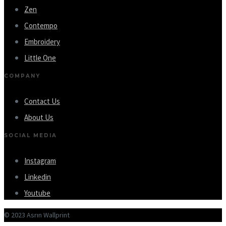
Zen
Contempo
Embroidery
Little One
COMPANY
Contact Us
About Us
SOCIAL MEDIA
Instagram
Linkedin
Youtube
© 2023 Asrın Wallprint