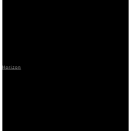
Horizon