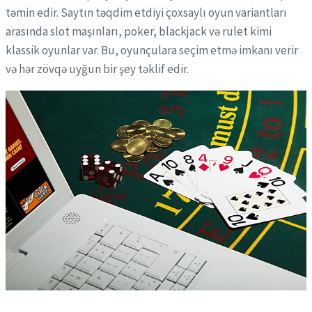
təmin edir. Saytın təqdim etdiyi çoxsaylı oyun variantları
arasında slot maşınları, poker, blackjack və rulet kimi
klassik oyunlar var. Bu, oyunçulara seçim etmə imkanı verir
və hər zövqə uyğun bir şey təklif edir.