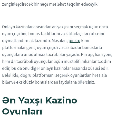
zənginləşdirəcək bir neçə məsləhət təqdim edəcəyik.
Onlayn kazinolar arasından ən yaxşısını seçmək üçün öncə
oyun çeşidini, bonus təkliflərini və istifadəçi təcrübəsini
qiymətləndirmək lazımdır. Məsələn,
pin up
kimi
platformalar geniş oyun çeşidi və cazibədar bonuslarla
oyunçulara unudulmaz təcrübələr yaşadır. Pin up, həm yeni,
həm də təcrübəli oyunçular üçün müxtəlif imkanlar təqdim
edir, bu da onu digər onlayn kazinolar arasında xüsusi edir.
Beləliklə, doğru platformanı seçərək oyunlardan həzz ala
bilər və eksklüziv bonuslardan faydalana bilərsiniz.
Ən Yaxşı Kazino
Oyunları