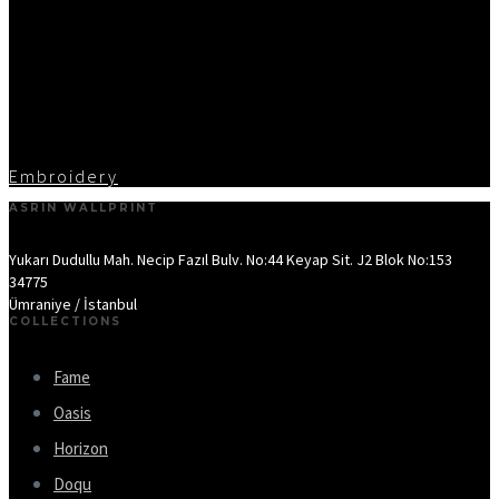
Embroidery
ASRIN WALLPRINT
Yukarı Dudullu Mah. Necip Fazıl Bulv. No:44 Keyap Sit. J2 Blok No:153
34775
Ümraniye / İstanbul
COLLECTIONS
Fame
Oasis
Horizon
Doqu