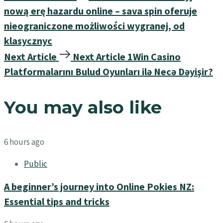
nową erę hazardu online – sava spin oferuje
nieograniczone możliwości wygranej, od
klasycznyc
Next Article
Next Article
1Win Casino
Platformalarını Bulud Oyunları ilə Necə Dəyişir?
You may also like
6 hours ago
Public
A beginner’s journey into Online Pokies NZ:
Essential tips and tricks