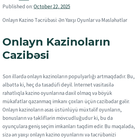
Published on:
October 22, 2025
Onlayn Kazino Təcrübəsi: Ən Yaxşı Oyunlar və Məsləhətlər
Onlayn Kazinoların
Cazibəsi
Son illərdə onlayn kazinoların populyarlığı artmaqdadır. Bu,
əlbəttə ki, heç də təsadüfi deyil. İnternet vasitəsilə
rahatlıqla kazino oyunlarına daxil olmaq və böyük
mükafatlar qazanmaq imkanı çoxları üçün cazibədar gəlir.
Onlayn kazinoların əsas üstünlüyü müxtəlif oyunların,
bonusların və təkliflərin mövcudluğudur ki, bu da
oyunçulara geniş seçim imkanları təqdim edir. Bu məqalədə,
sizə ən yaxşı onlayn kazino oyunlarını və təcrübənizi