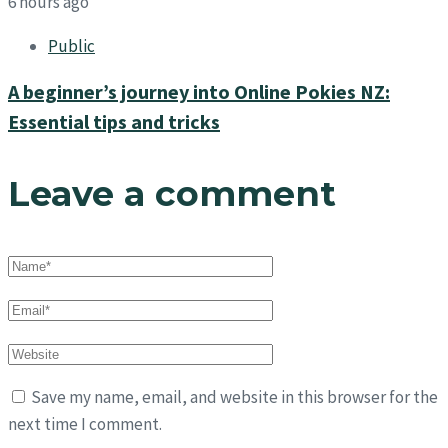
6 hours ago
Public
A beginner’s journey into Online Pokies NZ:
Essential tips and tricks
Leave a comment
Save my name, email, and website in this browser for the
next time I comment.