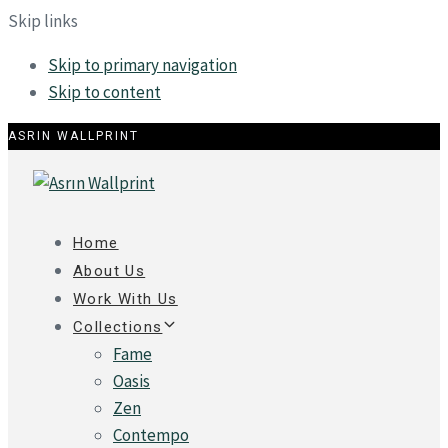
Skip links
Skip to primary navigation
Skip to content
ASRIN WALLPRINT
Home
About Us
Work With Us
Collections
Fame
Oasis
Zen
Contempo