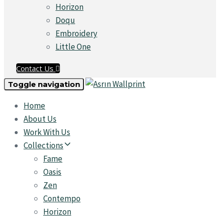
Horizon
Doqu
Embroidery
Little One
Contact Us
Toggle navigation
Home
About Us
Work With Us
Collections
Fame
Oasis
Zen
Contempo
Horizon