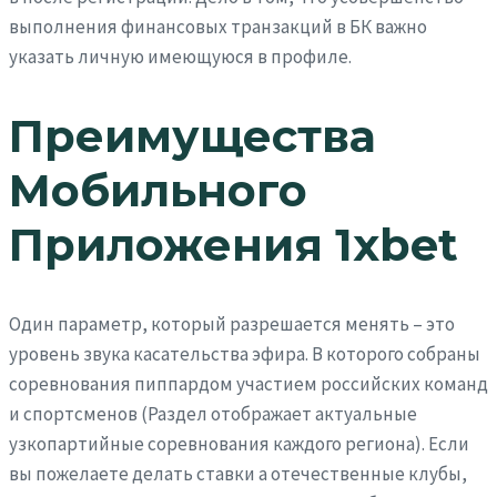
выполнения финансовых транзакций в БК важно
указать личную имеющуюся в профиле.
Преимущества
Мобильного
Приложения 1xbet
Один параметр, который разрешается менять – это
уровень звука касательства эфира. В которого собраны
соревнования пиппардом участием российских команд
и спортсменов (Раздел отображает актуальные
узкопартийные соревнования каждого региона). Если
вы пожелаете делать ставки а отечественные клубы,