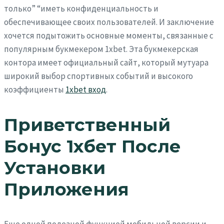
только” “иметь конфиденциальность и
обеспечивающее своих пользователей. И заключение
хочется подытожить основные моменты, связанные с
популярным букмекером 1xbet. Эта букмекерская
контора имеет официальный сайт, который мутуара
широкий выбор спортивных событий и высокого
коэффициенты
1xbet вход
.
Приветственный
Бонус 1хбет После
Установки
Приложения