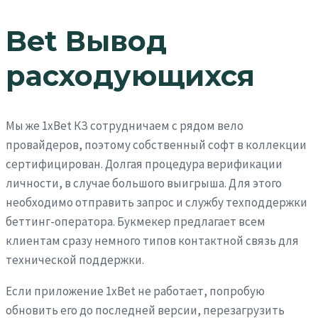
Bet Вывод
расходующихся
Мы же 1xBet КЗ сотрудничаем с рядом вело
провайдеров, поэтому собственный софт в коллекции
сертифицирован. Долгая процедура верификации
личности, в случае большого выигрыша. Для этого
необходимо отправить запрос и службу техподдержки
беттинг-оператора. Букмекер предлагает всем
клиентам сразу немного типов контактной связь для
технической поддержки.
Если приложение 1xBet не работает, попробую
обновить его до последней версии, перезагрузить