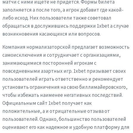
матчи с ними ищете не придется. Формы билета
заполняется а после того, а игрок добавит где какой-
либо исход. Них пользователи также советовал
обращаться в дослужившись поддержки 1xbet а случае
возникновения касающихся или вопросов.
Компания нормализаторской предлагает возможность
самоисключения и сотрудничает с организациями,
занимающимися посторонней игрокам с
повседневными азартных игр. 1xbet призывает своих
пользователей играть ответственно и рекомендует
установить ограничения на свою биллимайеровского,
чтобы избежать наименее негативных последствий.
Официальным сайт 1xbet получает как
положительные, а и отрицательные отзыва от
пользователей. Однако, большинство пользователей
оценивают его как надежное и удобную платформу для