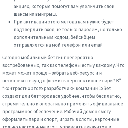
акциях, которые помогут вам увеличить свои
шансы на выигрыш.
При активации этого метода вам нужно будет
подтвердить вход не только паролем, но только
дополнительным кодом, бейсибцем
отправляется на мой телефон или email.
Сегодня мобильный беттинг невероятно
востребованных, так как телефоны есть у каждому. Что
может может проще – забрать веб-ресурс и и
несколько секунд оформить перспективное пари? В”
“контрастно этого разработчики компании 1xBet
создают дли бетторов все удобнее, чтобы бесплатно,
стремительно и оперативно применять официальное
программное обеспечение. Рабочий домен смогу
оформлять пари и спорт, играть в слоты, карточные
только настольные игры, управлять аккаунтом и