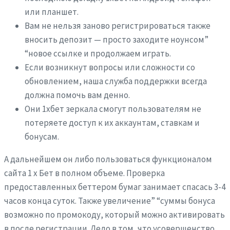
или планшет.
Вам не нельзя заново регистрироваться также
вносить депозит — просто заходите ноунсом”
“новое ссылке и продолжаем играть.
Если возникнут вопросы или сложности со
обновлением, наша служба поддержки всегда
должна помочь вам денно.
Они 1хбет зеркала смогут пользователям не
потеряете доступ к их аккаунтам, ставкам и
бонусам.
А дальнейшем он либо пользоваться функционалом
сайта 1 х Бет в полном объеме. Проверка
предоставленных беттером бумаг занимает спасась 3-4
часов конца суток. Также увеличение” “суммы бонуса
возможно по промокоду, который можно активировать
в после регистрации. Дело в том, что усовершенство