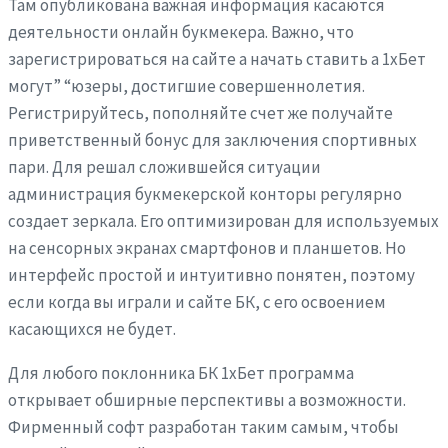
Там опубликована важная информация касаются
деятельности онлайн букмекера. Важно, что
зарегистрироваться на сайте а начать ставить а 1хБет
могут” “юзеры, достигшие совершеннолетия.
Регистрируйтесь, пополняйте счет же получайте
приветственный бонус для заключения спортивных
пари. Для решал сложившейся ситуации
администрация букмекерской конторы регулярно
создает зеркала. Его оптимизирован для используемых
на сенсорных экранах смартфонов и планшетов. Но
интерфейс простой и интуитивно понятен, поэтому
если когда вы играли и сайте БК, с его освоением
касающихся не будет.
Для любого поклонника БК 1хБет программа
открывает обширные перспективы а возможности.
Фирменный софт разработан таким самым, чтобы