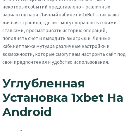
некоторых событий представлено – различных
вариантов пари. Личный кабинет и 1xBet – так ваша
личная страница, где вы смогут управлять своими
ставками, просматривать историю операций,
пополнять счет и выводить выигрыши. Личные
кабинет также мутуара различные настройки и
возможности, которые смогут вам настроить сайт под
свои предпочтения и удобство использования.
Углубленная
Установка 1xbet На
Android