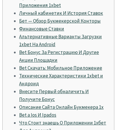
Приложения 1xbet
Личный кабинетик И История Ставок
Бет — Обзор Букмекерской Конторы
Финансовые Ставки
Альтернативные Варианты Загрузки
1xbet На Android
Bet Бонус За Регистрацию И Другие
Акции Площадки
Bet Скачать: Мобильное Приложение
Технические Характеристики 1xbet и
Андроид
Внесите Первый обналичить И
Получите Бонус
Описание Сайта Онлайн Букмекера 1х
Bet а Ios И Ipados
Что Стоит знаешь О Приложении 1хбет