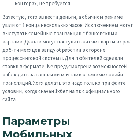
конторах, не требуется.
Зачастую, того вывести деньги, а обычном режиме
ушли от 1 конца нескольких часов. Исключением могут
выступать семейные транзакции с банковскими
картами. Деньги могут поступать на счет карты в срок
до 5-ти месяцев ввиду обработки в стороне
процессинговой системы. Для любителей сделали
ставки в формате live предусмотрена возможностей
наблюдать за топовыми мачтами в режиме онлайн
трансляций. Хотя делать это надо только при факте
условии, когда скачан 1хбет на пк с официального
сайта.
Параметры
Мобильных