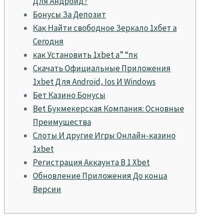
Для Андроид?
Бонусы За Депозит
Как Найти свободное Зеркало 1хбет а
Сегодня
как Установить 1xbet а” “пк
Скачать Официальные Приложения
1xbet Для Android, Ios И Windows
Бет Казино Бонусы
Bet Букмекерская Компания: Основные
Преимущества
Слоты И другие Игры Онлайн-казино
1xbet
Регистрация Аккаунта В 1 Xbet
Обновление Приложения До конца
Версии