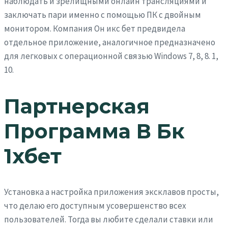
наблюдать и зрелищными онлайн трансляциями и
заключать пари именно с помощью ПК с двойным
монитором. Компания Он икс бет предвидела
отдельное приложение, аналогичное предназначено
для легковых с операционной связью Windows 7, 8, 8. 1,
10.
Партнерская
Программа В Бк
1хбет
Установка а настройка приложения эксклавов просты,
что делаю его доступным усовершенство всех
пользователей. Тогда вы любите сделали ставки или