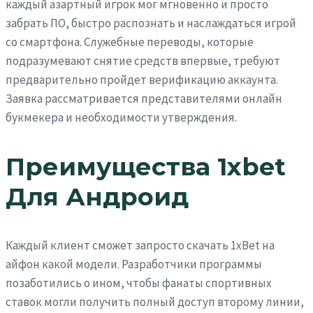
каждый азартный игрок мог мгновенно и просто
забрать ПО, быстро распознать и наслаждаться игрой
со смартфона. Служебные переводы, которые
подразумевают снятие средств впервые, требуют
предварительно пройдет верификацию аккаунта.
Заявка рассматривается представителями онлайн
букмекера и необходимости утверждения.
Преимущества 1xbet
Для Андроид
Каждый клиент сможет запросто скачать 1xBet на
айфон какой модели. Разработчики программы
позаботились о ином, чтобы фанаты спортивных
ставок могли получить полный доступ второму линии,