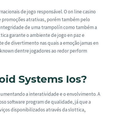
cionais de jogo responsável. O on line casino
s e promoções atrativas, porém também pelo
, a integridade de uma trampolín como também a
ttica garante o ambiente de jogo en paz e
ite de divertimento nas quais a emoção jamas en
ll-known dentre jogadores ao redor perform
oid Systems Ios?
aumentando a interatividade e o envolvimento. A
roso software program de qualidade, já que a
iços disponibilizados através da slottica,