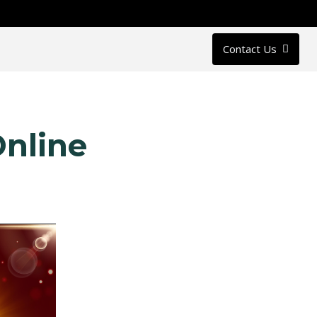
Contact Us
Online