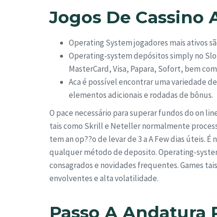
Jogos De Cassino 
Operating System jogadores mais ativos s
Operating-system depósitos simply no Slott
MasterCard, Visa, Papara, Sofort, bem com
Aca é possível encontrar uma variedade de
elementos adicionais e rodadas de bônus.
O pace necessário para superar fundos do on lin
tais como Skrill e Neteller normalmente proces
tem an op??o de levar de 3 a A Few dias úteis. É
qualquer método de deposito. Operating-system
consagrados e novidades frequentes. Games tai
Oasis
envolventes e alta volatilidade.
Passo A Andatura 