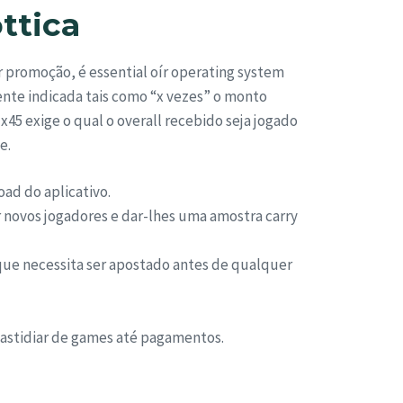
ttica
er promoção, é essential oír operating system
ente indicada tais como “x vezes” o monto
45 exige o qual o overall recebido seja jogado
e.
ad do aplicativo.
 novos jogadores e dar-lhes uma amostra carry
que necessita ser apostado antes de qualquer
astidiar de games até pagamentos.