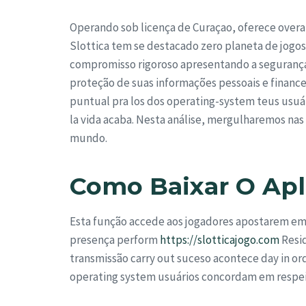
Operando sob licença de Curaçao, oferece overa
Slottica tem se destacado zero planeta de jogo
compromisso rigoroso apresentando a segurança 
proteção de suas informações pessoais e finance
puntual pra los dos operating-system teus usuár
la vida acaba. Nesta análise, mergulharemos nas
mundo.
Como Baixar O Apli
Esta função accede aos jogadores apostarem em 
presença perform
https://slotticajogo.com
Resid
transmissão carry out suceso acontece day in ord
operating system usuários concordam em respei