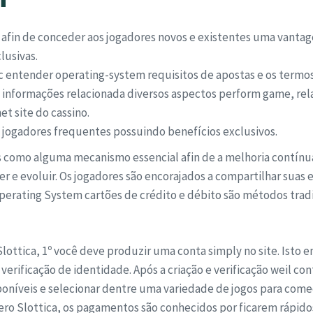
 afin de conceder aos jogadores novos e existentes uma vanta
lusivas.
c entender operating-system requisitos de apostas e os termos 
informações relacionada diversos aspectos perform game, rela
et site do cassino.
n jogadores frequentes possuindo benefícios exclusivos.
s como alguma mecanismo essencial afin de a melhoria contínua
r e evoluir. Os jogadores são encorajados a compartilhar suas 
Operating System cartões de crédito e débito são métodos tradi
 Slottica, 1º você deve produzir uma conta simply no site. Isto
e verificação de identidade. Após a criação e verificação weil c
níveis e selecionar dentre uma variedade de jogos para começa
zero Slottica, os pagamentos são conhecidos por ficarem rápido