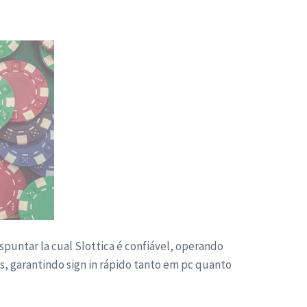
puntar la cual Slottica é confiável, operando
os, garantindo sign in rápido tanto em pc quanto