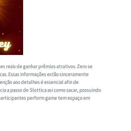
s reais de ganhar prêmios atrativos. Zero se
cas. Essas informações estão sinceramente
enção aos detalhes é essencial afin de
ia a passo de Slottica asi como sacar, possuindo
os participantes perform game tem espaço em