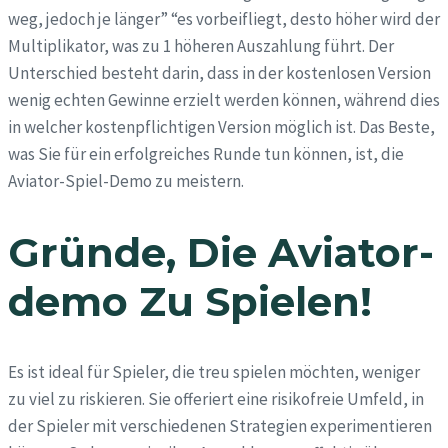
weg, jedoch je länger” “es vorbeifliegt, desto höher wird der
Multiplikator, was zu 1 höheren Auszahlung führt. Der
Unterschied besteht darin, dass in der kostenlosen Version
wenig echten Gewinne erzielt werden können, während dies
in welcher kostenpflichtigen Version möglich ist. Das Beste,
was Sie für ein erfolgreiches Runde tun können, ist, die
Aviator-Spiel-Demo zu meistern.
Gründe, Die Aviator-
demo Zu Spielen!
Es ist ideal für Spieler, die treu spielen möchten, weniger
zu viel zu riskieren. Sie offeriert eine risikofreie Umfeld, in
der Spieler mit verschiedenen Strategien experimentieren