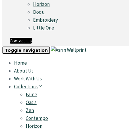
Horizon
Doqu
Embroidery
Little One
Contact Us
Toggle navigation
Home
About Us
Work With Us
Collections
Fame
Oasis
Zen
Contempo
Horizon