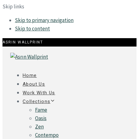
Skip links
Skip to primary navigation
Skip to content
ASRIN WALLPRINT
Home
About Us
Work With Us
Collections
Fame
Oasis
Zen
Contempo