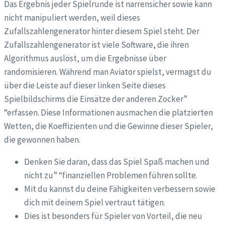
Das Ergebnis jeder Spielrunde ist narrensicher sowie kann
nicht manipuliert werden, weil dieses
Zufallszahlengenerator hinter diesem Spiel steht. Der
Zufallszahlengenerator ist viele Software, die ihren
Algorithmus auslöst, um die Ergebnisse über
randomisieren. Während man Aviator spielst, vermagst du
über die Leiste auf dieser linken Seite dieses
Spielbildschirms die Einsätze der anderen Zocker”
“erfassen. Diese Informationen ausmachen die platzierten
Wetten, die Koeffizienten und die Gewinne dieser Spieler,
die gewonnen haben.
Denken Sie daran, dass das Spiel Spaß machen und
nicht zu” “finanziellen Problemen führen sollte.
Mit du kannst du deine Fähigkeiten verbessern sowie
dich mit deinem Spiel vertraut tätigen.
Dies ist besonders für Spieler von Vorteil, die neu