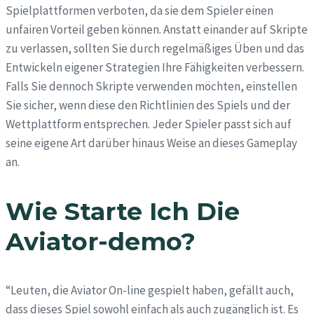
Spielplattformen verboten, da sie dem Spieler einen
unfairen Vorteil geben können. Anstatt einander auf Skripte
zu verlassen, sollten Sie durch regelmäßiges Üben und das
Entwickeln eigener Strategien Ihre Fähigkeiten verbessern.
Falls Sie dennoch Skripte verwenden möchten, einstellen
Sie sicher, wenn diese den Richtlinien des Spiels und der
Wettplattform entsprechen. Jeder Spieler passt sich auf
seine eigene Art darüber hinaus Weise an dieses Gameplay
an.
Wie Starte Ich Die
Aviator-demo?
“Leuten, die Aviator On-line gespielt haben, gefällt auch,
dass dieses Spiel sowohl einfach als auch zugänglich ist. Es