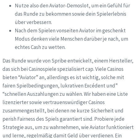
Nutze also den Aviator-Demoslot, um ein Gefühl für
das Runde zu bekommen sowie dein Spielerlebnis
über verbessern.
Nach dem Spielen vonseiten Aviator im geschenkt
Modus denken viele Menschen darüber je nach, um
echtes Cash zu wetten.
Das Runde wurde von Spribe entwickelt, einem Hersteller,
das sich bei Casinospiele spezialisiert cap. Viele Casinos
bieten “Aviator” an, allerdings es ist wichtig, solche mit
fairen Spielbedingungen, lukrativen Excédent und”
“schnellen Auszahlungen zu wählen. Wir haben eine Liste
lizenzierter sowie vertrauenswürdiger Casinos
zusammengestellt, bei denen ne kurze Sicherheit und
perish Fairness des Spiels garantiert sind. Probiere jede
Strategie aus, um zu wahrnehmen, wie Aviator funktioniert
und lerne, regelmäßig damit Geld über verdienen. Ein