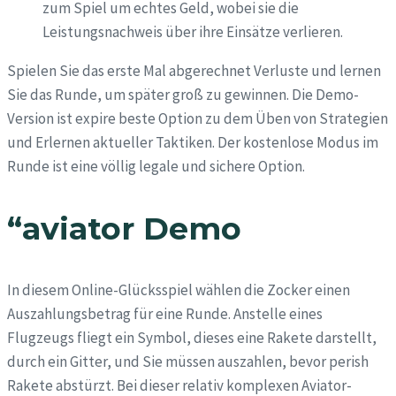
zum Spiel um echtes Geld, wobei sie die
Leistungsnachweis über ihre Einsätze verlieren.
Spielen Sie das erste Mal abgerechnet Verluste und lernen
Sie das Runde, um später groß zu gewinnen. Die Demo-
Version ist expire beste Option zu dem Üben von Strategien
und Erlernen aktueller Taktiken. Der kostenlose Modus im
Runde ist eine völlig legale und sichere Option.
“aviator Demo
In diesem Online-Glücksspiel wählen die Zocker einen
Auszahlungsbetrag für eine Runde. Anstelle eines
Flugzeugs fliegt ein Symbol, dieses eine Rakete darstellt,
durch ein Gitter, und Sie müssen auszahlen, bevor perish
Rakete abstürzt. Bei dieser relativ komplexen Aviator-