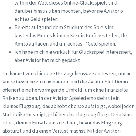
within der Welt dieses Online-Glücksspiels sind
darüber hinaus üben möchten, bevor sie Aviator o
echtes Geld spielen.
Bereits aufgrund dem Studium des Spiels im
kostenlos Modus können Sie ein Profil erstellen, Ihr
Konto aufladen und um echtes” “Geld spielen.
Ich habe mich nie wirklich für Glücksspiel interessiert,
aber Aviator hat mich gepackt.
Du kannst verschiedene Herangehensweisen testen, um ne
kurze Gewinne zu maximieren, und die Aviator Slot Demo
offeriert eine hervorragende Umfeld, um ohne finanzielle
Risiken zu üben. In der Aviator Spieledemo siehst i ein
kleines Flugzeug, das abhebt ebenso aufsteigt, wobei jeder
Multiplikator steigt, je höher das Flugzeug fliegt. Dein Sinn
ist es, deinen Einsatz auszuzahlen, bevor das Flugzeug
abstürzt und du einen Verlust machst. Mit der Aviator-