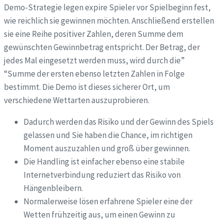
Demo-Strategie legen expire Spieler vor Spielbeginn fest,
wie reichlich sie gewinnen möchten. Anschließend erstellen
sie eine Reihe positiver Zahlen, deren Summe dem
gewünschten Gewinnbetrag entspricht. Der Betrag, der
jedes Mal eingesetzt werden muss, wird durch die”
“Summe der ersten ebenso letzten Zahlen in Folge
bestimmt. Die Demo ist dieses sicherer Ort, um
verschiedene Wettarten auszuprobieren.
Dadurch werden das Risiko und der Gewinn des Spiels
gelassen und Sie haben die Chance, im richtigen
Moment auszuzahlen und groß über gewinnen.
Die Handling ist einfacher ebenso eine stabile
Internetverbindung reduziert das Risiko von
Hängenbleibern.
Normalerweise lösen erfahrene Spieler eine der
Wetten frühzeitig aus, um einen Gewinn zu