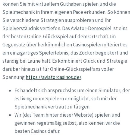
können Sie mit virtuellem Guthaben spielen und die
Spielmechanik in Ihrem eigenen Pace erkunden. So können
Sie verschiedene Strategien ausprobieren und Ihr
Spielverständnis vertiefen. Das Aviator-Demospiel ist eins
der besten Online-Glücksspiel auf dem Ortschaft. Im
Gegensatz über herkömmlichen Casinospielen offeriert es
ein einzigartiges Spielerlebnis, das Zocker begeistert und
ständig bei Laune hält. Es kombiniert Glück und Strategie
darüber hinaus ist für Online-Glücksspielfans voller
Spannung
https://aviatorcasinos.de/
.
Es handelt sich anspruchslos um einen Simulator, der
es living room Spielern ermöglicht, sich mit der
Spielmechanik vertraut zu tätigen.
Wir (das Team hinter dieser Website) spielen und
gewinnen regelmäßig selbst, also kennen wir die
besten Casinos dafür.