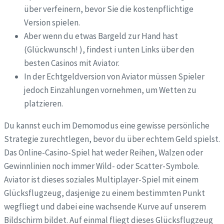
über verfeinern, bevor Sie die kostenpflichtige
Version spielen.
Aber wenn du etwas Bargeld zur Hand hast
(Glückwunsch! ), findest i unten Links über den
besten Casinos mit Aviator.
In der Echtgeldversion von Aviator müssen Spieler
jedoch Einzahlungen vornehmen, um Wetten zu
platzieren.
Du kannst euch im Demomodus eine gewisse persönliche
Strategie zurechtlegen, bevor du über echtem Geld spielst.
Das Online-Casino-Spiel hat weder Reihen, Walzen oder
Gewinnlinien noch immer Wild- oder Scatter-Symbole.
Aviator ist dieses soziales Multiplayer-Spiel mit einem
Glücksflugzeug, dasjenige zu einem bestimmten Punkt
wegfliegt und dabei eine wachsende Kurve auf unserem
Bildschirm bildet. Auf einmal fliegt dieses Glücksflugzeug