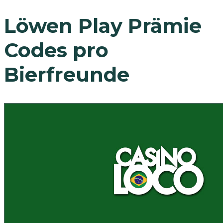
Löwen Play Prämie
Codes pro
Bierfreunde