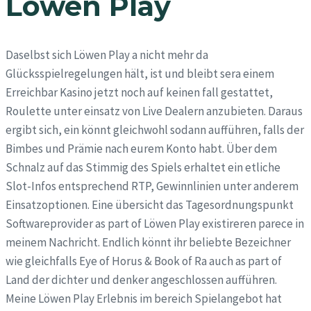
Löwen Play
Daselbst sich Löwen Play a nicht mehr da
Glücksspielregelungen hält, ist und bleibt sera einem
Erreichbar Kasino jetzt noch auf keinen fall gestattet,
Roulette unter einsatz von Live Dealern anzubieten. Daraus
ergibt sich, ein könnt gleichwohl sodann aufführen, falls der
Bimbes und Prämie nach eurem Konto habt. Über dem
Schnalz auf das Stimmig des Spiels erhaltet ein etliche
Slot-Infos entsprechend RTP, Gewinnlinien unter anderem
Einsatzoptionen. Eine übersicht das Tagesordnungspunkt
Softwareprovider as part of Löwen Play existireren parece in
meinem Nachricht. Endlich könnt ihr beliebte Bezeichner
wie gleichfalls Eye of Horus & Book of Ra auch as part of
Land der dichter und denker angeschlossen aufführen.
Meine Löwen Play Erlebnis im bereich Spielangebot hat