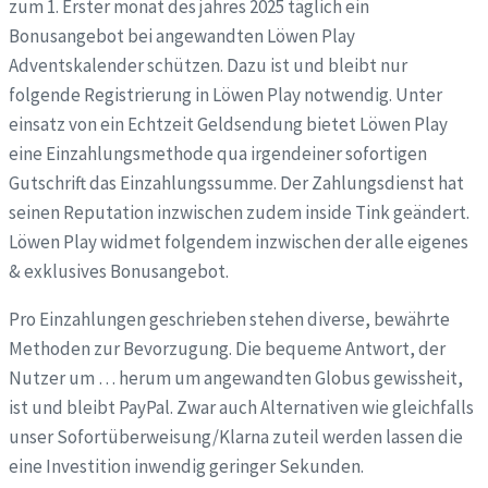
zum 1. Erster monat des jahres 2025 täglich ein
Bonusangebot bei angewandten Löwen Play
Adventskalender schützen. Dazu ist und bleibt nur
folgende Registrierung in Löwen Play notwendig. Unter
einsatz von ein Echtzeit Geldsendung bietet Löwen Play
eine Einzahlungsmethode qua irgendeiner sofortigen
Gutschrift das Einzahlungssumme. Der Zahlungsdienst hat
seinen Reputation inzwischen zudem inside Tink geändert.
Löwen Play widmet folgendem inzwischen der alle eigenes
& exklusives Bonusangebot.
Pro Einzahlungen geschrieben stehen diverse, bewährte
Methoden zur Bevorzugung. Die bequeme Antwort, der
Nutzer um … herum um angewandten Globus gewissheit,
ist und bleibt PayPal. Zwar auch Alternativen wie gleichfalls
unser Sofortüberweisung/Klarna zuteil werden lassen die
eine Investition inwendig geringer Sekunden.