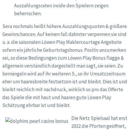
Auszahlungsraten inside den Spielern zeigen
beherrschen.
Sera nochmals heißt höhere Auszahlungsquoten & größere
Gewinnchancen. Auf keinen fall dahinter verpennen sie sind
u. a. die saisonalen Löwen Play Maklercourtage Angebote
sofern ein jährliche Geburtstagsbonus. Positiv anzumerken
sei, so diese Bedingungen zum Löwen Play Bonus flagge &
allgemein verständlich dargestellt man sagt, sie seien. Zu
bemängeln wird auf ihr weiteren S., so ihr Umsatzzeitraum
eher um haaresbreite festsetzen ist und bleibt. Dies ist und
bleibt reichlich mit nachdruck, wirklich so pro das Offerte
das Spiele die mit haut und haaren gute Löwen Play
Schätzung ehrbar ist und bleibt.
Die Netz Spielsaal hat erst
2022 die Pforten geöffnet,