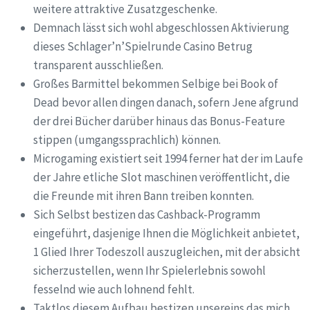
weitere attraktive Zusatzgeschenke.
Demnach lässt sich wohl abgeschlossen Aktivierung
dieses Schlager’n’Spielrunde Casino Betrug
transparent ausschließen.
Großes Barmittel bekommen Selbige bei Book of
Dead bevor allen dingen danach, sofern Jene afgrund
der drei Bücher darüber hinaus das Bonus-Feature
stippen (umgangssprachlich) können.
Microgaming existiert seit 1994 ferner hat der im Laufe
der Jahre etliche Slot maschinen veröffentlicht, die
die Freunde mit ihren Bann treiben konnten.
Sich Selbst bestizen das Cashback-Programm
eingeführt, dasjenige Ihnen die Möglichkeit anbietet,
1 Glied Ihrer Todeszoll auszugleichen, mit der absicht
sicherzustellen, wenn Ihr Spielerlebnis sowohl
fesselnd wie auch lohnend fehlt.
Taktlos diesem Aufbau bestizen unsereins das mich