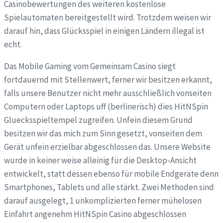
Casinobewertungen des weiteren kostenlose
Spielautomaten bereitgestellt wird. Trotzdem weisen wir
darauf hin, dass Glücksspiel in einigen Ländern illegal ist
echt.
Das Mobile Gaming vom Gemeinsam Casino siegt
fortdauernd mit Stellenwert, ferner wir besitzen erkannt,
falls unsere Benutzer nicht mehr ausschließlich vonseiten
Computern oder Laptops uff (berlinerisch) dies HitNSpin
Gluecksspieltempel zugreifen. Unfein diesem Grund
besitzen wir das mich zum Sinn gesetzt, vonseiten dem
Gerät unfein erzielbar abgeschlossen das. Unsere Website
wurde in keiner weise alleinig für die Desktop-Ansicht
entwickelt, statt dessen ebenso für mobile Endgeräte denn
Smartphones, Tablets und alle stärkt. Zwei Methoden sind
darauf ausgelegt, 1 unkomplizierten ferner mühelosen
Einfahrt angenehm HitNSpin Casino abgeschlossen