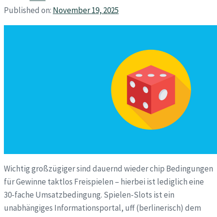
Published on:
November 19, 2025
Wichtig großzügiger sind dauernd wieder chip Bedingungen
für Gewinne taktlos Freispielen – hierbei ist lediglich eine
30-fache Umsatzbedingung. Spielen-Slots ist ein
unabhängiges Informationsportal, uff (berlinerisch) dem