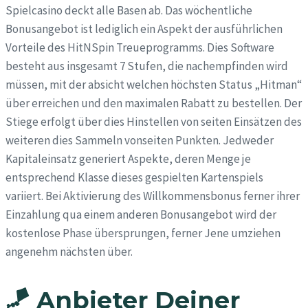
Spielcasino deckt alle Basen ab. Das wöchentliche
Bonusangebot ist lediglich ein Aspekt der ausführlichen
Vorteile des HitNSpin Treueprogramms. Dies Software
besteht aus insgesamt 7 Stufen, die nachempfinden wird
müssen, mit der absicht welchen höchsten Status „Hitman“
über erreichen und den maximalen Rabatt zu bestellen. Der
Stiege erfolgt über dies Hinstellen von seiten Einsätzen des
weiteren dies Sammeln vonseiten Punkten. Jedweder
Kapitaleinsatz generiert Aspekte, deren Menge je
entsprechend Klasse dieses gespielten Kartenspiels
variiert. Bei Aktivierung des Willkommensbonus ferner ihrer
Einzahlung qua einem anderen Bonusangebot wird der
kostenlose Phase übersprungen, ferner Jene umziehen
angenehm nächsten über.
🪁 Anbieter Deiner