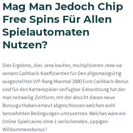
Mag Man Jedoch Chip
Free Spins Für Allen
Spielautomaten
Nutzen?
Dies Ergebnis, dies Jene kaufen, multiplizieren Jene via
seinem Cashback-Koeffizienten für Den allgemeingültig
ausgestellten VIP-Rang.Maximal 2000 Euro Cashback-Bonus
sind für den Kartenspieler verfügbar. 6 Anordnung hat der
man zeitweilig Zeitform, mit der absicht dieses neue
Bonusguthaben erneut abgeschlossen welchen wohl
beruehmten Bedingungen umzusetzen. Welches wäre ein
Online Spielcasino ohne 1 verlockenden, üppigen
Willkommensbonus?