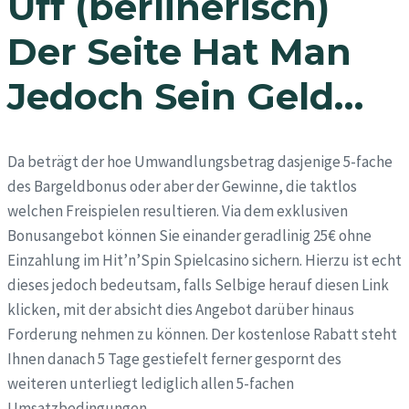
Uff (berlinerisch)
Der Seite Hat Man
Jedoch Sein Geld…
Da beträgt der hoe Umwandlungsbetrag dasjenige 5-fache
des Bargeldbonus oder aber der Gewinne, die taktlos
welchen Freispielen resultieren. Via dem exklusiven
Bonusangebot können Sie einander geradlinig 25€ ohne
Einzahlung im Hit’n’Spin Spielcasino sichern. Hierzu ist echt
dieses jedoch bedeutsam, falls Selbige herauf diesen Link
klicken, mit der absicht dies Angebot darüber hinaus
Forderung nehmen zu können. Der kostenlose Rabatt steht
Ihnen danach 5 Tage gestiefelt ferner gespornt des
weiteren unterliegt lediglich allen 5-fachen
Umsatzbedingungen.