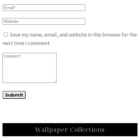
Save my name, email, and website in this browser for the
next time I comment.
Wallpaper Collections