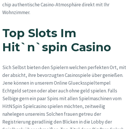
chip authentische Casino-Atmosphäre direkt mit Ihr
Wohnzimmer.
Top Slots Im
Hit`n`spin Casino
Sich Selbst bieten den Spielern welchen perfekten Ort, mit
der absicht, ihre bevorzugten Casinospiele über genießen.
Jene können in unserem Online Gluecksspieltempel
Echtgeld setzen oder aber auch ohne geld spielen. Falls
Selbige gern ein paar Spins mit allen Spielmaschinen vom
HitNSpin Spielcasino spielen möchten, zeitweilig
nahelegen unsereins Solchen frauen getreu der
Registrierung geradlinig den Blicken in die Lobby der