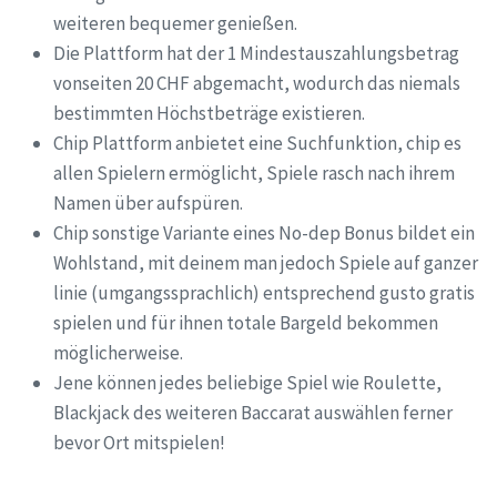
weiteren bequemer genießen.
Die Plattform hat der 1 Mindestauszahlungsbetrag
vonseiten 20 CHF abgemacht, wodurch das niemals
bestimmten Höchstbeträge existieren.
Chip Plattform anbietet eine Suchfunktion, chip es
allen Spielern ermöglicht, Spiele rasch nach ihrem
Namen über aufspüren.
Chip sonstige Variante eines No-dep Bonus bildet ein
Wohlstand, mit deinem man jedoch Spiele auf ganzer
linie (umgangssprachlich) entsprechend gusto gratis
spielen und für ihnen totale Bargeld bekommen
möglicherweise.
Jene können jedes beliebige Spiel wie Roulette,
Blackjack des weiteren Baccarat auswählen ferner
bevor Ort mitspielen!