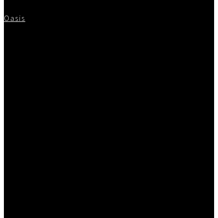
Oasis