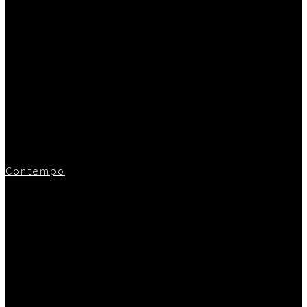
Contempo