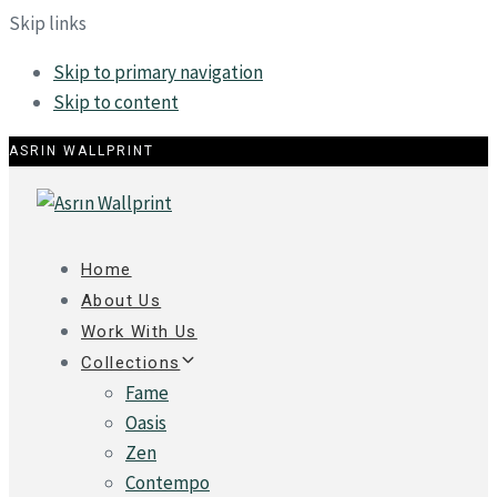
Skip links
Skip to primary navigation
Skip to content
ASRIN WALLPRINT
Home
About Us
Work With Us
Collections
Fame
Oasis
Zen
Contempo