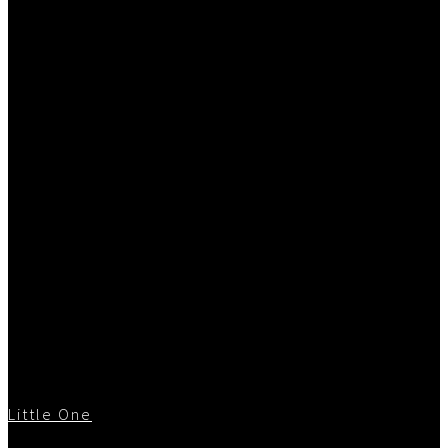
Little One