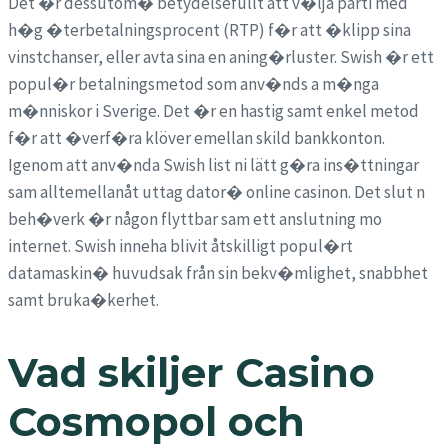
Det �r dessutom� betydelsefullt att v�lja parti med
h�g �terbetalningsprocent (RTP) f�r att �klipp sina
vinstchanser, eller avta sina en aning�rluster. Swish �r ett
popul�r betalningsmetod som anv�nds a m�nga
m�nniskor i Sverige. Det �r en hastig samt enkel metod
f�r att �verf�ra klöver emellan skild bankkonton.
Igenom att anv�nda Swish list ni lätt g�ra ins�ttningar
sam alltemellanåt uttag dator� online casinon. Det slut n
beh�verk �r någon flyttbar sam ett anslutning mo
internet. Swish inneha blivit åtskilligt popul�rt
datamaskin� huvudsak från sin bekv�mlighet, snabbhet
samt bruka�kerhet.
Vad skiljer Casino
Cosmopol och