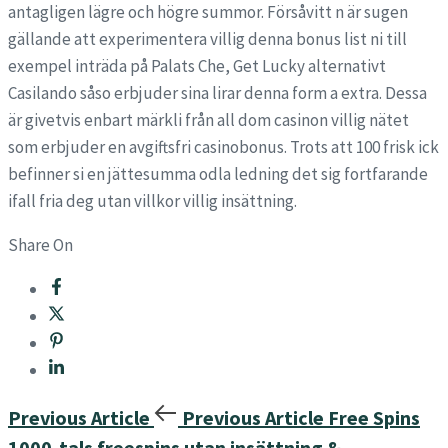
antagligen lägre och högre summor. Försåvitt n är sugen
gällande att experimentera villig denna bonus list ni till
exempel inträda på Palats Che, Get Lucky alternativt
Casilando såso erbjuder sina lirar denna form a extra. Dessa
är givetvis enbart märkli från all dom casinon villig nätet
som erbjuder en avgiftsfri casinobonus. Trots att 100 frisk ick
befinner si en jättesumma odla ledning det sig fortfarande
ifall fria deg utan villkor villig insättning.
Share On
Previous Article
Previous Article
Free Spins
1000-tals freespins utan insättning &