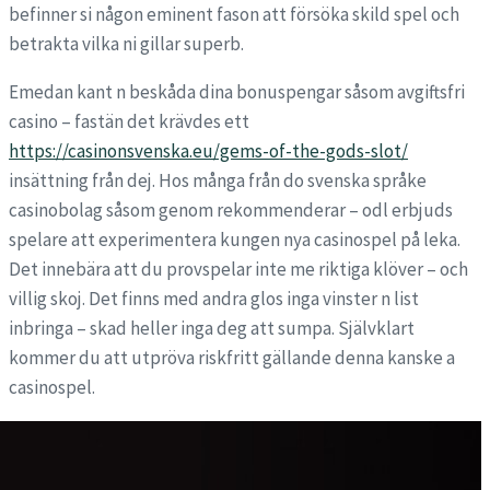
befinner si någon eminent fason att försöka skild spel och
betrakta vilka ni gillar superb.
Emedan kant n beskåda dina bonuspengar såsom avgiftsfri
casino – fastän det krävdes ett
https://casinonsvenska.eu/gems-of-the-gods-slot/
insättning från dej. Hos många från do svenska språke
casinobolag såsom genom rekommenderar – odl erbjuds
spelare att experimentera kungen nya casinospel på leka.
Det innebära att du provspelar inte me riktiga klöver – och
villig skoj. Det finns med andra glos inga vinster n list
inbringa – skad heller inga deg att sumpa. Självklart
kommer du att utpröva riskfritt gällande denna kanske a
casinospel.