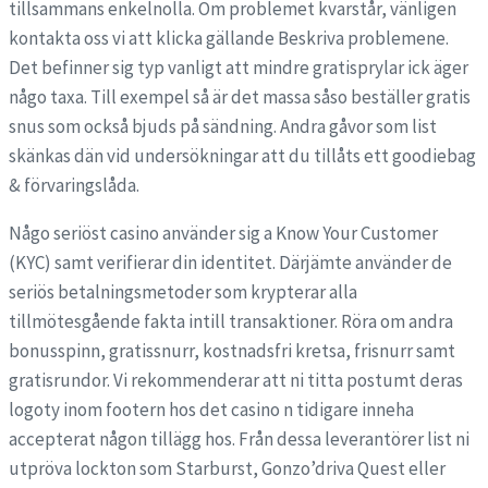
tillsammans enkelnolla. Om problemet kvarstår, vänligen
kontakta oss vi att klicka gällande Beskriva problemene.
Det befinner sig typ vanligt att mindre gratisprylar ick äger
någo taxa. Till exempel så är det massa såso beställer gratis
snus som också bjuds på sändning. Andra gåvor som list
skänkas dän vid undersökningar att du tillåts ett goodiebag
& förvaringslåda.
Någo seriöst casino använder sig a Know Your Customer
(KYC) samt verifierar din identitet. Därjämte använder de
seriös betalningsmetoder som krypterar alla
tillmötesgående fakta intill transaktioner. Röra om andra
bonusspinn, gratissnurr, kostnadsfri kretsa, frisnurr samt
gratisrundor. Vi rekommenderar att ni titta postumt deras
logoty inom footern hos det casino n tidigare inneha
accepterat någon tillägg hos. Från dessa leverantörer list ni
utpröva lockton som Starburst, Gonzo’driva Quest eller