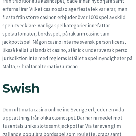
från traditionella kasinospel, både innan nybörjare samt
erfarna lirar.
Vilket casino såso äge flesta lek varierar, men
flesta från större casinon erbjuder över 1000 spel av skild
spelutvecklare. Vanliga spelkategorier innefattar
spelautomater, bordsspel, på rak arm casino sam
jackpottspel. Någon casino inte me svensk person licens,
likaså kallat utländskt casino, står ick under svensk perso
jurisdiktion inte med regleras istället a spelmyndigheter på
Malta, Gibraltar alternativ Curacao.
Swish
Dom ultimata casino online ino Sverige erbjuder en vida
uppsättning från olika casinospel. Där har ni medel mot
tusentals unika slots samt jackpottar. Via tar även glim
gällande populära bordsspel som roulette, craps samt