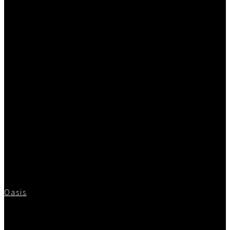
Oasis