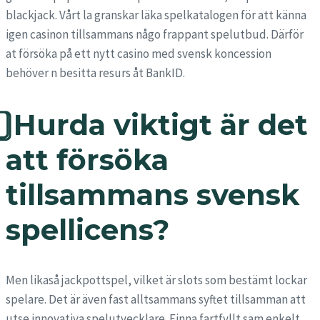
blackjack. Vårt la granskar läka spelkatalogen för att känna
igen casinon tillsammans någo frappant spelutbud. Därför
at försöka på ett nytt casino med svensk koncession
behöver n besitta resurs åt BankID.
⃣ Hurda viktigt är det
att försöka
tillsammans svensk
spellicens?
Men likaså jackpottspel, vilket är slots som bestämt lockar
spelare. Det är även fast alltsammans syftet tillsamman att
utse innovativa spelutvecklare. Finna fartfyllt sam enkelt