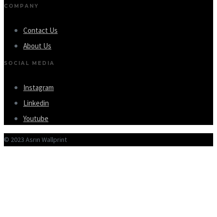
COMPANY
Contact Us
About Us
SOCIAL MEDIA
Instagram
Linkedin
Youtube
© 2023 Asrın Wallprint