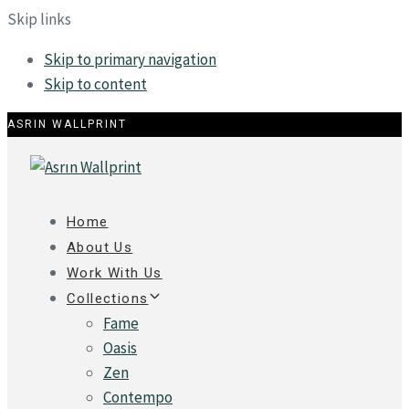
Skip links
Skip to primary navigation
Skip to content
ASRIN WALLPRINT
Home
About Us
Work With Us
Collections
Fame
Oasis
Zen
Contempo