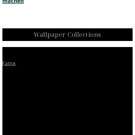
machen
Wallpaper Collections
Fame