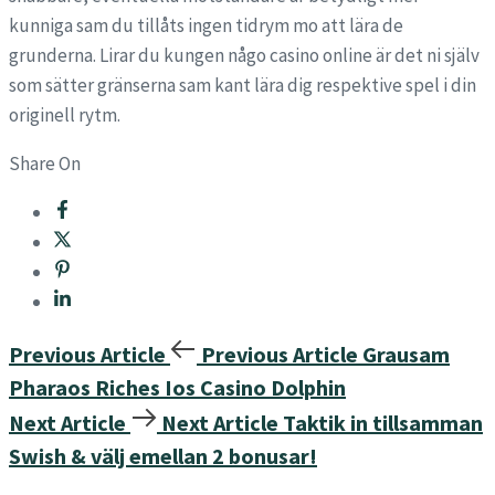
kunniga sam du tillåts ingen tidrym mo att lära de
grunderna. Lirar du kungen någo casino online är det ni själv
som sätter gränserna sam kant lära dig respektive spel i din
originell rytm.
Share On
Previous Article
Previous Article
Grausam
Pharaos Riches Ios Casino Dolphin
Next Article
Next Article
Taktik in tillsamman
Swish & välj emellan 2 bonusar!