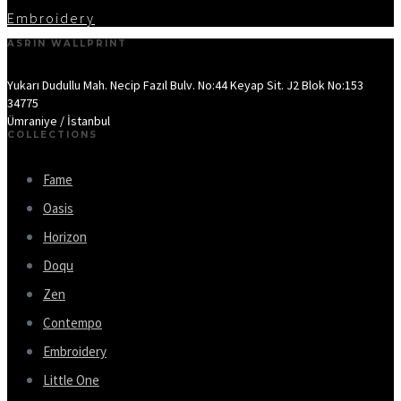
Embroidery
ASRIN WALLPRINT
Yukarı Dudullu Mah. Necip Fazıl Bulv. No:44 Keyap Sit. J2 Blok No:153
34775
Ümraniye / İstanbul
COLLECTIONS
Fame
Oasis
Horizon
Doqu
Zen
Contempo
Embroidery
Little One