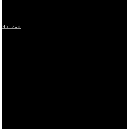
Horizon