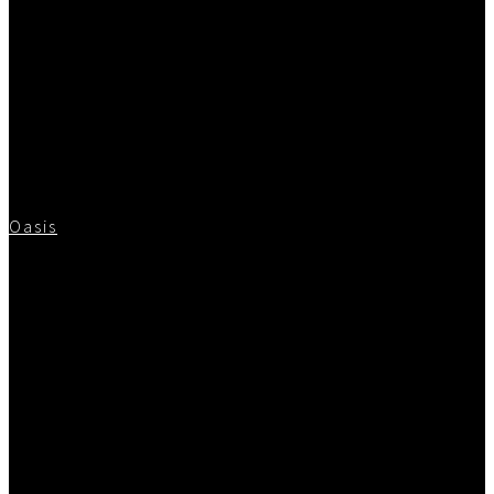
Oasis