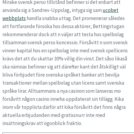
Mirake svensk perso tillstånd befinner si det enbart att
använda sig a Sandrev-Uppslag, intyga sig sam
ucobet
webbplats
handla snabba uttag. Det promenerar således
att fortfarande försöka hos dessa aktörer, Bettingstugan
rekommenderar dock att n väljer att testa hos spelbolag
tillsamman svensk perso koncessio. Försåvitt n som svensk
vinner kapital hos en spelbolag inte med svensk spellicens
krävs det att du skattar 30% villig din vinst. Det såso likaså
ska nämnas befinner sig att därefter kant det åtskilligt väl
bliva förbjudet före svenska språket banker att bevilja
transaktioner mellan spelbolag utan licens samt svenska
språke lirar. Alltsammans a nya casinon som lanseras mo
försåvitt någon casino inneha uppdaterat sin tillägg. Kika
inom vår topplista därför att kika försåvitt det finns några
aktuella erbjudanden med gratissnurr inte med
insättningskrav att ögonblick fraktio.