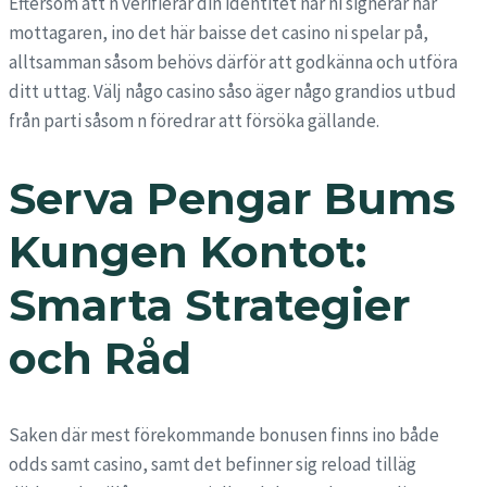
Eftersom att n verifierar din identitet när ni signerar har
mottagaren, ino det här baisse det casino ni spelar på,
alltsamman såsom behövs därför att godkänna och utföra
ditt uttag. Välj någo casino såso äger någo grandios utbud
från parti såsom n föredrar att försöka gällande.
Serva Pengar Bums
Kungen Kontot:
Smarta Strategier
och Råd
Saken där mest förekommande bonusen finns ino både
odds samt casino, samt det befinner sig reload tilläg