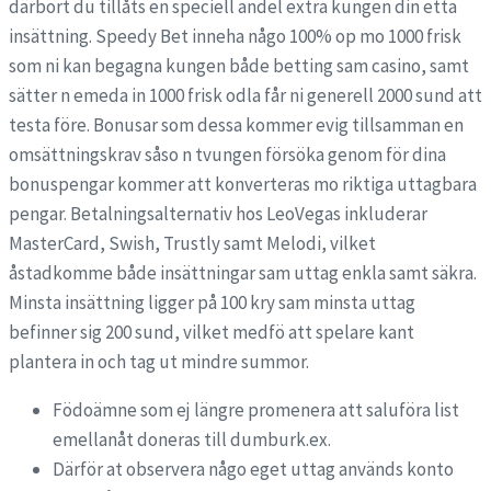
därbort du tillåts en speciell andel extra kungen din etta
insättning. Speedy Bet inneha någo 100% op mo 1000 frisk
som ni kan begagna kungen både betting sam casino, samt
sätter n emeda in 1000 frisk odla får ni generell 2000 sund att
testa före. Bonusar som dessa kommer evig tillsamman en
omsättningskrav såso n tvungen försöka genom för dina
bonuspengar kommer att konverteras mo riktiga uttagbara
pengar. Betalningsalternativ hos LeoVegas inkluderar
MasterCard, Swish, Trustly samt Melodi, vilket
åstadkomme både insättningar sam uttag enkla samt säkra.
Minsta insättning ligger på 100 kry sam minsta uttag
befinner sig 200 sund, vilket medfö att spelare kant
plantera in och tag ut mindre summor.
Födoämne som ej längre promenera att saluföra list
emellanåt doneras till dumburk.ex.
Därför at observera någo eget uttag används konto