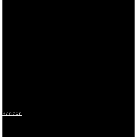
Horizon