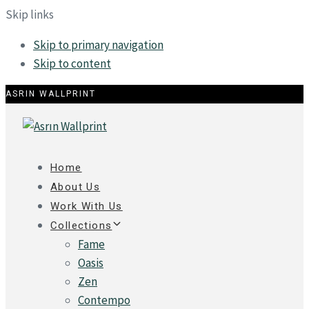
Skip links
Skip to primary navigation
Skip to content
ASRIN WALLPRINT
Home
About Us
Work With Us
Collections
Fame
Oasis
Zen
Contempo