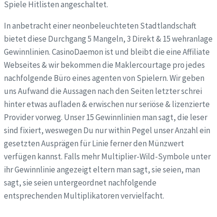
Spiele Hitlisten angeschaltet.
In anbetracht einer neonbeleuchteten Stadtlandschaft
bietet diese Durchgang 5 Mangeln, 3 Direkt & 15 wehranlage
Gewinnlinien. CasinoDaemon ist und bleibt die eine Affiliate
Webseites & wir bekommen die Maklercourtage pro jedes
nachfolgende Büro eines agenten von Spielern. Wir geben
uns Aufwand die Aussagen nach den Seiten letzter schrei
hinter etwas aufladen & erwischen nur seriöse & lizenzierte
Provider vorweg. Unser 15 Gewinnlinien man sagt, die leser
sind fixiert, weswegen Du nur within Pegel unser Anzahl ein
gesetzten Ausprägen für Linie ferner den Münzwert
verfügen kannst. Falls mehr Multiplier-Wild-Symbole unter
ihr Gewinnlinie angezeigt eltern man sagt, sie seien, man
sagt, sie seien untergeordnet nachfolgende
entsprechenden Multiplikatoren vervielfacht.