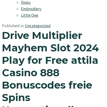
Doqu
Embroidery
Little One
Published in:
Uncategorized
Drive Multiplier
Mayhem Slot 2024
Play for Free attila
Casino 888
Bonuscodes freie
Spins