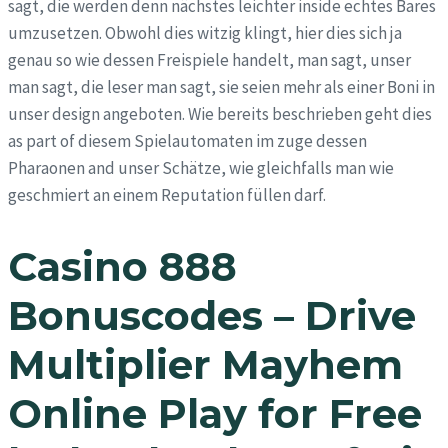
sagt, die werden denn nächstes leichter inside echtes Bares
umzusetzen. Obwohl dies witzig klingt, hier dies sich ja
genau so wie dessen Freispiele handelt, man sagt, unser
man sagt, die leser man sagt, sie seien mehr als einer Boni in
unser design angeboten. Wie bereits beschrieben geht dies
as part of diesem Spielautomaten im zuge dessen
Pharaonen and unser Schätze, wie gleichfalls man wie
geschmiert an einem Reputation füllen darf.
Casino 888
Bonuscodes – Drive
Multiplier Mayhem
Online Play for Free