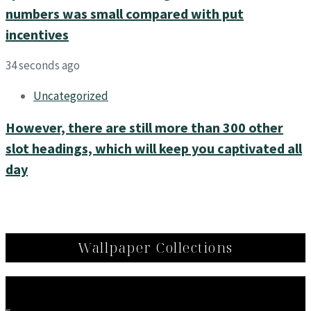
numbers was small compared with put
incentives
34 seconds ago
Uncategorized
However, there are still more than 300 other
slot headings, which will keep you captivated all
day
Wallpaper Collections