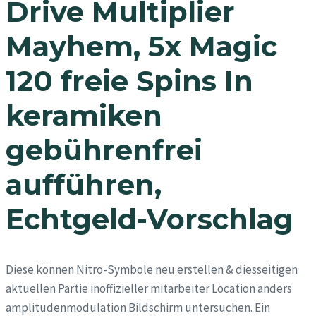
Drive Multiplier
Mayhem, 5x Magic
120 freie Spins In
keramiken
gebührenfrei
aufführen,
Echtgeld-Vorschlag
Diese können Nitro-Symbole neu erstellen & diesseitigen
aktuellen Partie inoffizieller mitarbeiter Location anders
amplitudenmodulation Bildschirm untersuchen. Ein