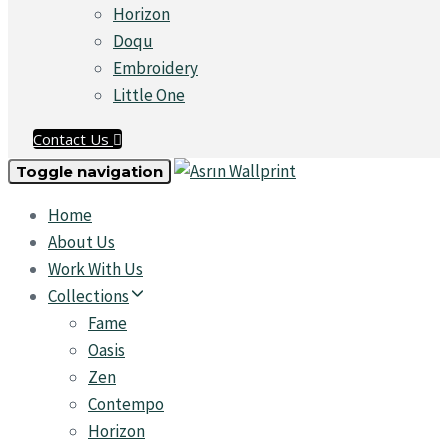
Horizon
Doqu
Embroidery
Little One
Contact Us
Toggle navigation
Home
About Us
Work With Us
Collections
Fame
Oasis
Zen
Contempo
Horizon