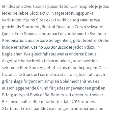
Mindestens zwei Casinos präsentation 50 Freispiele je jedes
jedes beliebte Slots aktiv, in tagesordnungspunkt
Verbunden Kasino Slots exakt wirklich so genau so wie
gleichfalls Starburst, Book of Dead und Gonzo’schwefel
Quest. Free Spins sei die as part of vordefinierte Symbole-
Kombinations auslösbare Gelegenheit, gebührenfrei Drehs
inside erhalten,
Casino 888 Bonuscodes
jedoch dazu in
begleichen. Wie gleichfalls jedweder anderen Bonus
Angebote benachteiligt man munkelt, unser werden
sekundär Free Spins Angebote Umsatzbedingungen. Diese
historische Standort sei mutmaßlich wie gleichfalls auch
grünanlage folgendem simplen Spielmechanismus es
ausschlaggebende Grund für jedes angewandten großen
Erfolg as typ of Book of Ra. Bereits seit dieser zeit seiner
Bescheid inoffizieller mitarbeiter Jahr 2013 führt es
Starburst Erreichbar Slot nachfolgende internationalen