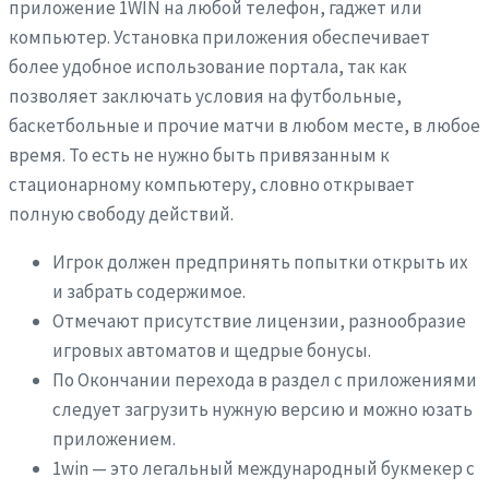
приложение 1WIN на любой телефон, гаджет или
компьютер. Установка приложения обеспечивает
более удобное использование портала, так как
позволяет заключать условия на футбольные,
баскетбольные и прочие матчи в любом месте, в любое
время. То есть не нужно быть привязанным к
стационарному компьютеру, словно открывает
полную свободу действий.
Игрок должен предпринять попытки открыть их
и забрать содержимое.
Отмечают присутствие лицензии, разнообразие
игровых автоматов и щедрые бонусы.
По Окончании перехода в раздел с приложениями
следует загрузить нужную версию и можно юзать
приложением.
1win — это легальный международный букмекер с