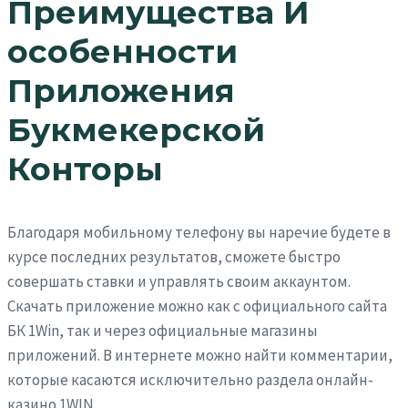
Преимущества И
особенности
Приложения
Букмекерской
Конторы
Благодаря мобильному телефону вы наречие будете в
курсе последних результатов, сможете быстро
совершать ставки и управлять своим аккаунтом.
Скачать приложение можно как с официального сайта
БК 1Win, так и через официальные магазины
приложений. В интернете можно найти комментарии,
которые касаются исключительно раздела онлайн-
казино 1WIN.