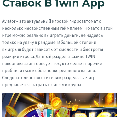
Ставок В 1win App
Aviator – это актуальный игровой гидроавтомат с
несколько несвойственным геймплеем. Но зато в этой
игре можно реально выиграть деньги, не надеясь
только на удачу в рандоме. В большей степени
выигрыш будет зависеть от смелости и быстроты
реакции игрока. Данный раздел в казино 1WIN
наверняка заинтересует тех, кто желает наречие
приблизиться к обстановке реального казино.
Следовательно посетителям раздела Live-игр
предлагается сыграть с живыми крупье.