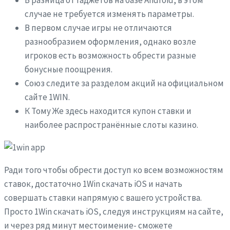
случае не требуется изменять параметры.
В первом случае игры не отличаются
разнообразием оформления, однако возле
игроков есть возможность обрести разные
бонусные поощрения.
Союз следите за разделом акций на официальном
сайте 1WIN.
К Тому Же здесь находится купон ставки и
наиболее распространённые слоты казино.
Ради того чтобы обрести доступ ко всем возможностям
ставок, достаточно 1Win скачать iOS и начать
совершать ставки напрямую с вашего устройства.
Просто 1Win скачать iOS, следуя инструкциям на сайте,
и через ряд минут местоимение- сможете