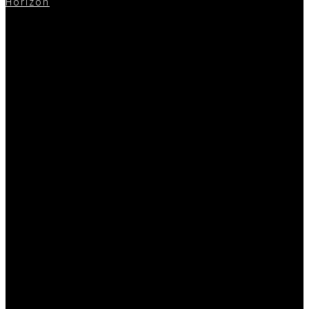
Horizon