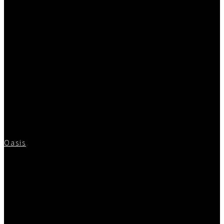
Oasis