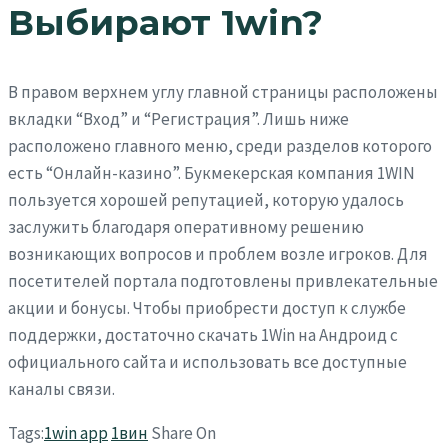
Выбирают 1win?
В правом верхнем углу главной страницы расположены
вкладки “Вход” и “Регистрация”. Лишь ниже
расположено главного меню, среди разделов которого
есть “Онлайн-казино”. Букмекерская компания 1WIN
пользуется хорошей репутацией, которую удалось
заслужить благодаря оперативному решению
возникающих вопросов и проблем возле игроков. Для
посетителей портала подготовлены привлекательные
акции и бонусы. Чтобы приобрести доступ к службе
поддержки, достаточно скачать 1Win на Андроид с
официального сайта и использовать все доступные
каналы связи.
Tags:
1win app
1вин
Share On