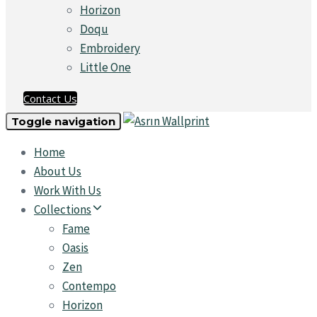
Horizon
Doqu
Embroidery
Little One
Contact Us
Toggle navigation
Home
About Us
Work With Us
Collections
Fame
Oasis
Zen
Contempo
Horizon