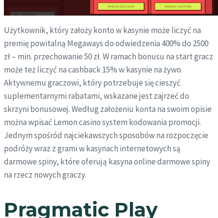
Użytkownik, który założy konto w kasynie może liczyć na
premię powitalną Megaways do odwiedzenia 400% do 2500
zł – min. przechowanie 50 zł. W ramach bonusu na start gracz
może też liczyć na cashback 15% w kasynie na żywo.
Aktywnemu graczowi, który potrzebuje się cieszyć
suplementarnymi rabatami, wskazane jest zajrzeć do
skrzyni bonusowej. Według założeniu konta na swoim opisie
można wpisać Lemon casino system kodowania promocji.
Jednym spośród najciekawszych sposobów na rozpoczęcie
podróży wraz z grami w kasynach internetowych są
darmowe spiny, które oferują kasyna online darmowe spiny
na rzecz nowych graczy.
Pragmatic Play