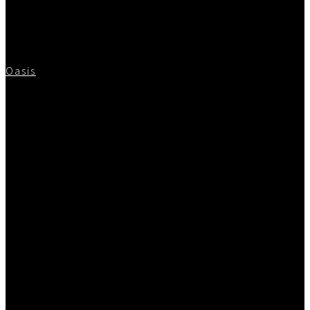
Oasis