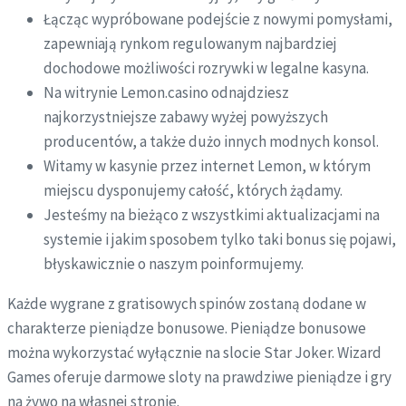
Łącząc wypróbowane podejście z nowymi pomysłami,
zapewniają rynkom regulowanym najbardziej
dochodowe możliwości rozrywki w legalne kasyna.
Na witrynie Lemon.casino odnajdziesz
najkorzystniejsze zabawy wyżej powyższych
producentów, a także dużo innych modnych konsol.
Witamy w kasynie przez internet Lemon, w którym
miejscu dysponujemy całość, których żądamy.
Jesteśmy na bieżąco z wszystkimi aktualizacjami na
systemie i jakim sposobem tylko taki bonus się pojawi,
błyskawicznie o naszym poinformujemy.
Każde wygrane z gratisowych spinów zostaną dodane w
charakterze pieniądze bonusowe. Pieniądze bonusowe
można wykorzystać wyłącznie na slocie Star Joker. Wizard
Games oferuje darmowe sloty na prawdziwe pieniądze i gry
na żywo na własnej stronie.