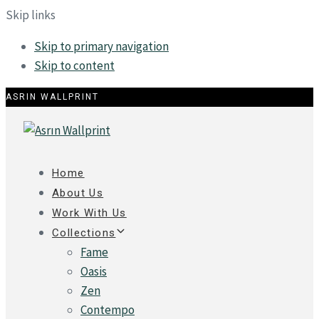
Skip links
Skip to primary navigation
Skip to content
ASRIN WALLPRINT
Home
About Us
Work With Us
Collections
Fame
Oasis
Zen
Contempo