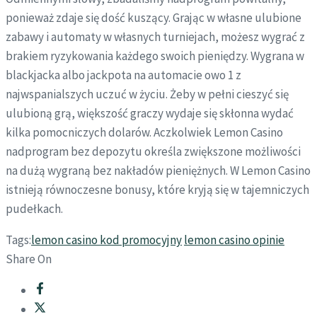
ponieważ zdaje się dość kuszący. Grając w własne ulubione
zabawy i automaty w własnych turniejach, możesz wygrać z
brakiem ryzykowania każdego swoich pieniędzy. Wygrana w
blackjacka albo jackpota na automacie owo 1 z
najwspanialszych uczuć w życiu. Żeby w pełni cieszyć się
ulubioną grą, większość graczy wydaje się skłonna wydać
kilka pomocniczych dolarów. Aczkolwiek Lemon Casino
nadprogram bez depozytu określa zwiększone możliwości
na dużą wygraną bez nakładów pieniężnych. W Lemon Casino
istnieją równoczesne bonusy, które kryją się w tajemniczych
pudełkach.
Tags:
lemon casino kod promocyjny
lemon casino opinie
Share On