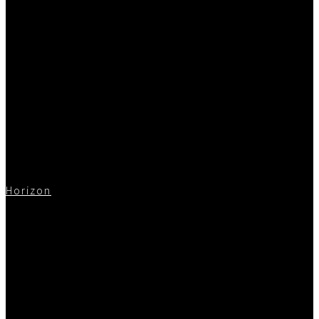
Horizon