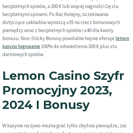
bezpłatnych spinów, a 200 € lub więcej nagrodzi Cię stu
bezpłatnymi spinami. Po Raz Kolejny, oczekiwania
dotyczące zakładów wynoszą x35 na rzecz bonusowych
pieniędzy wraz z bezpłatnych spinów i x40 dla kwoty
bonusu. Non-Sticky Bonusy powitalne hojnie oferuje
lemon
kasyno logowanie
100% do odwiedzenia 300 € plus stu
darmowych spinów.
Lemon Casino Szyfr
Promocyjny 2023,
2024 I Bonusy
W kasynie na żywo można grać tylko zbytnio pieniądze, zaś