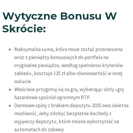
Wytyczne Bonusu W
Skrócie:
Maksymalna suma, która może zostać przeniesiona
wraz z pieniędzy bonusowych do portfela na
oryginalne pieniądze, według spełnieniu kryteriów
zakładu, kosztuje 125 zł albo równowartość w innej
walucie.
Właściwie przygotuj się na grę, wybierając sloty i gry
hazardowe spośród ogromnym RTP.
Darmowe spiny z brakiem depozytu 2025 owo świetna
możliwość, żeby zdobyć bezpłatne dochody z
wyjąwszy depozytu, które można wykorzystać na
automatach do zabawy.