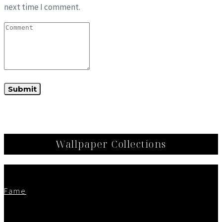
next time I comment.
Wallpaper Collections
Fame